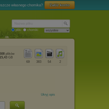
eszcze własnego chomika?
Załóż konto
Nazwa pliku
pliki
chomiki
508
plików
15,43
GB
69
383
54
2
Ukryj opis