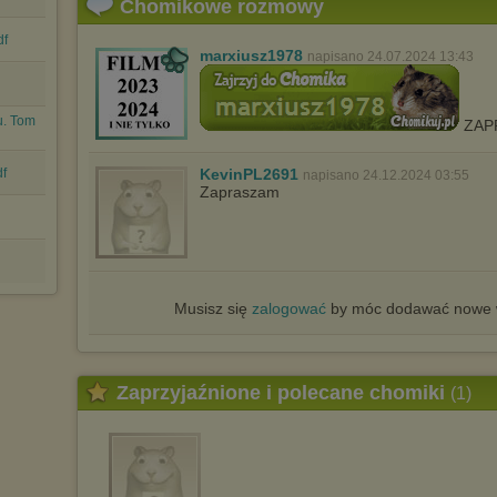
Chomikowe rozmowy
dokonując odpowiednich zmian w ustawieniach przeglądarki
internetowej.
df
Pełną informację na ten temat znajdziesz pod adresem
marxiusz1978
napisano 24.07.2024 13:43
http://chomikuj.pl/PolitykaPrywatnosci.aspx
.
u. Tom
ZAP
df
KevinPL2691
napisano 24.12.2024 03:55
Zapraszam
Musisz się
zalogować
by móc dodawać nowe w
Zaprzyjaźnione i polecane chomiki
(1)