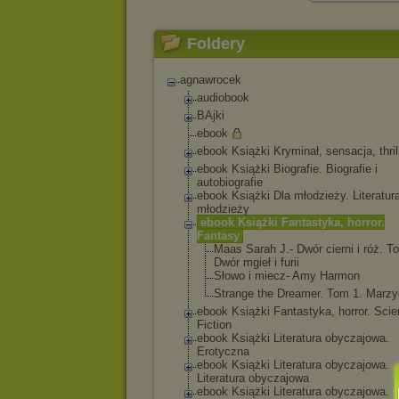
Foldery
agnawrocek
audiobook
BAjki
ebook
ebook Książki Kryminał, sensacja, thril
ebook Książki Biografie. Biografie i
autobiografie
ebook Książki Dla młodzieży. Literatura
młodzieży
ebook Książki Fantastyka, horror.
Fantasy
Maas Sarah J.- Dwór cierni i róż. T
Dwór mgieł i furii
Słowo i miecz- Amy Harmon
Strange the Dreamer. Tom 1. Marzy
ebook Książki Fantastyka, horror. Sci
Fiction
ebook Książki Literatura obyczajowa.
Erotyczna
ebook Książki Literatura obyczajowa.
Literatura obyczajowa
ebook Książki Literatura obyczajowa.