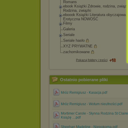
Romans
ebook Książki Zdrowie, rodzina, związk
Rodzina, związki
eboook Książki Literatura obyczajowa.
Erotyczna NOWOŚĆ
Filmy
Galeria
Seriale
Seriale hasło
XYZ PRYWATNE
zachomikowane
Pokazuj foldery i treści
Ostatnio pobierane pliki
Mróz Remigiusz - Kasacja.pdf
Mróz Remigiusz - Wotum nieufności.pdf
Mortimer Carole - Słynna Rodzina St Claire
Książę ....pdf
Sheehan Madeline - Niepokorna.pdf