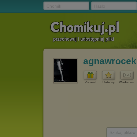
Chomik
Hasło
agnawrocek
Prezent
Ulubiony
Wiadomość
Szukaj plików