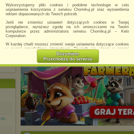
Wykorzystujemy pliki cookies i podobne technologie w celu
i.
usprawnienia korzystania z serwisu Chomikuj.pl oraz wyświetlenia
reklam dopasowanych do Twoich potrzeb.
Jeśli nie zmienisz ustawień dotyczących cookies w Twojej
przeglądarce, wyrażasz zgodę na ich umieszczanie na Twoim
komputerze przez administratora serwisu Chomikuj.pl – Kelo
Corporation.
W każdej chwili możesz zmienić swoje ustawienia dotyczące cookies
w swojej przeglądarce internetowej. Dowiedz się więcej w naszej
Polityce Prywatności -
http://chomikuj.pl/PolitykaPrywatnosci.aspx
.
Rozumiem
Przechodzę do serwisu
Jednocześnie informujemy że zmiana ustawień przeglądarki może
spowodować ograniczenie korzystania ze strony Chomikuj.pl.
W przypadku braku twojej zgody na akceptację cookies niestety
prosimy o opuszczenie serwisu chomikuj.pl.
Wykorzystanie plików cookies
przez
Zaufanych Partnerów
(dostosowanie reklam do Twoich potrzeb, analiza skuteczności działań
marketingowych).
Wyrażenie sprzeciwu spowoduje, że wyświetlana Ci reklama nie
będzie dopasowana do Twoich preferencji, a będzie to reklama
wyświetlona przypadkowo.
 01-
Istnieje możliwość zmiany ustawień przeglądarki internetowej w
sposób uniemożliwiający przechowywanie plików cookies na
urządzeniu końcowym. Można również usunąć pliki cookies,