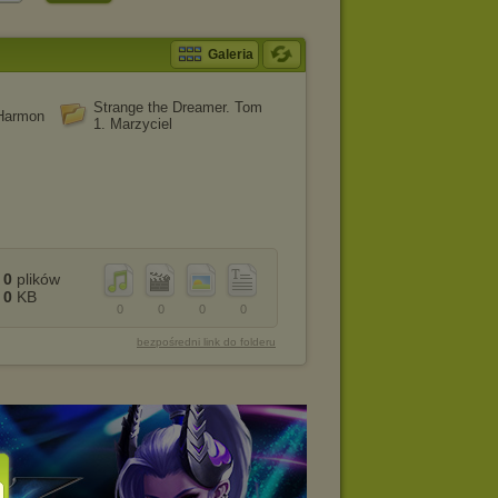
Galeria
Strange the Dreamer. Tom
 Harmon
1. Marzyciel
0
plików
0
KB
0
0
0
0
bezpośredni link do folderu