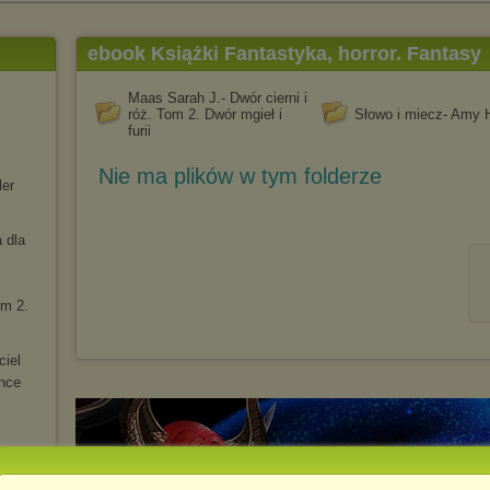
ebook Książki Fantastyka, horror. Fantasy
Maas Sarah J.- Dwór cierni i
róż. Tom 2. Dwór mgieł i
Słowo i miecz- Amy
furii
Nie ma plików w tym folderze
ler
 dla
om 2.
ciel
ence