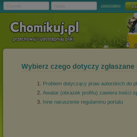
Chomik
Hasło
zapomniałem
Wybierz czego dotyczy zgłaszane
Problem dotyczący praw autorskich do p
Awatar (obrazek profilu) zawiera treści
Inne naruszenie regulaminu portalu