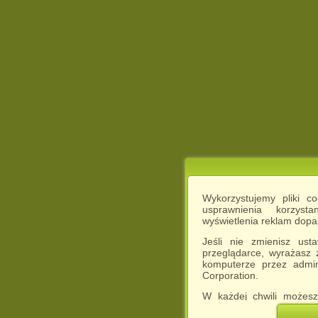
Wykorzystujemy pliki c
usprawnienia korzyst
wyświetlenia reklam dop
Jeśli nie zmienisz ust
przeglądarce, wyrażasz
komputerze przez admin
Corporation.
W każdej chwili możesz
cookies w swojej przeglą