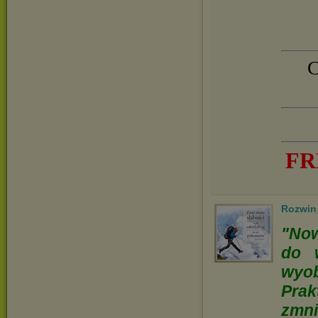
C
FR
Rozwin
"Now
do 
wyo
Pra
zmn