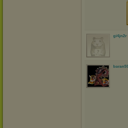
gi4jn2r
baran5