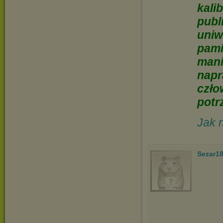
kal
publ
uniw
pam
mani
nap
czł
potr
Jak 
Sezar1