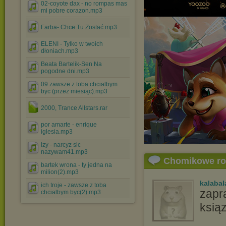
02-coyote dax - no rompas mas
mi pobre corazon.mp3
Farba- Chce Tu Zostać.mp3
ELENI - Tylko w twoich
dłoniach.mp3
Beata Bartelik-Sen Na
pogodne dni.mp3
09 zawsze z toba chcialbym
byc (przez miesiąc).mp3
2000, Trance Allstars.rar
por amarte - enrique
iglesia.mp3
lzy - narcyz sic
nazywam41.mp3
Chomikowe r
bartek wrona - ty jedna na
milion(2).mp3
kalabal
ich troje - zawsze z toba
zapr
chcialbym byc(2).mp3
ksiąz