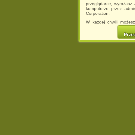
przeglądarce, wyrażasz
komputerze przez admin
Corporation.
W każdej chwili możesz
cookies w swojej przeglą
w naszej Pol
Prze
http://chomikuj.pl/Polity
Jednocześnie informuje
może spowodować ogr
Chomikuj.pl.
W przypadku braku twojej
prosimy o opuszczenie se
Wykorzystanie plików c
(dostosowanie reklam do
działań marketingowych).
Wyrażenie sprzeciwu spo
będzie dopasowana do Tw
wyświetlona przypadkowo
Istnieje możliwość zmian
sposób uniemożliwiając
urządzeniu końcowym. M
dokonując odpowiednich
internetowej.