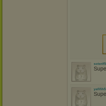
soterif
Supe
yafifih
Supe