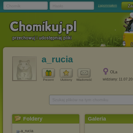
Chomik
Hasło
zapomniałem
a_rucia
OLa
widziany: 11.07.2
Prezent
Ulubiony
Wiadomość
Szukaj plików na tym chomiku
Foldery
Galeria
a_rucia