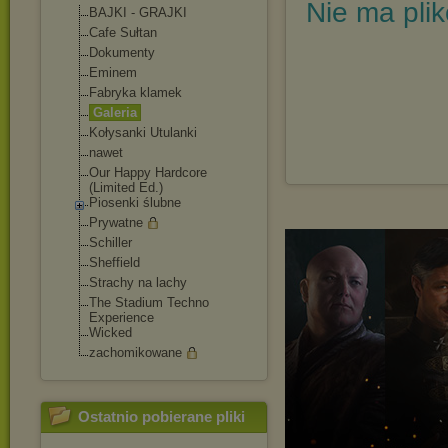
Nie ma pli
BAJKI - GRAJKI
Cafe Sułtan
Dokumenty
Eminem
Fabryka klamek
Galeria
Kołysanki Utulanki
nawet
Our Happy Hardcore
(Limited Ed.)
Piosenki ślubne
Prywatne
Schiller
Sheffield
Strachy na lachy
The Stadium Techno
Experience
Wicked
zachomikowane
Ostatnio pobierane pliki