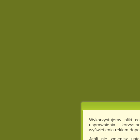
Wykorzystujemy pliki c
usprawnienia korzyst
wyświetlenia reklam dop
Jeśli nie zmienisz ust