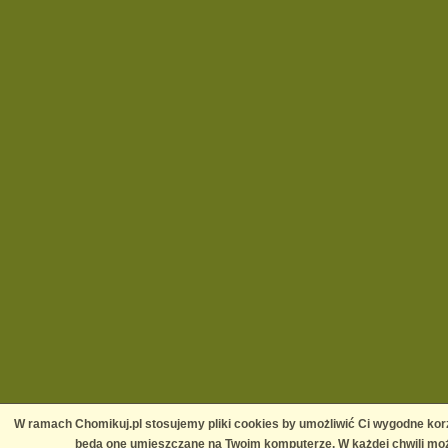
W ramach Chomikuj.pl stosujemy pliki cookies by umożliwić Ci wygodne korz
będą one umieszczane na Twoim komputerze. W każdej chwili moż