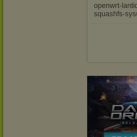
openwrt-lant
squashfs-sys