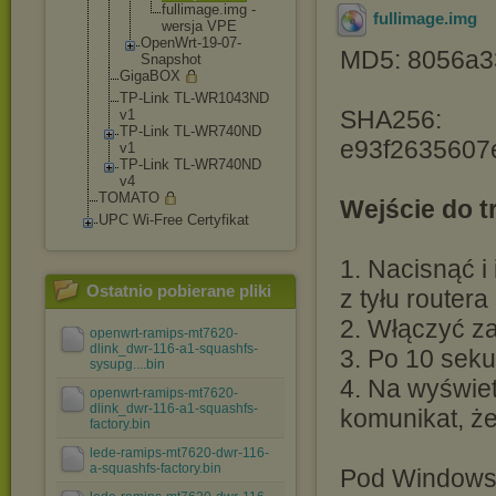
fullimag
e.img -
fullimage
.img
wersja VPE
OpenWrt-19-
07-
MD5: 8056a3
Snapshot
GigaBOX
TP-Link TL-WR1043ND
SHA256:
v1
TP-Link TL-WR740ND
e93f2635607
v1
TP-Link TL-WR740ND
v4
TOMATO
Wejście do 
UPC Wi-Free Certyfikat
1. Nacisnąć i
Ostatnio pobierane pliki
z tyłu routera
2. Włączyć za
openwrt-ramips-mt7620-
dlink_dwr-116-a1-squashfs-
3. Po 10 sek
sysupg....bin
4. Na wyświet
openwrt-ramips-mt7620-
dlink_dwr-116-a1-squashfs-
komunikat, ż
factory.bin
lede-ramips-mt7620-dwr-116-
a-squashfs-factory.bin
Pod Windows 