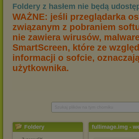
Szukaj plików na tym chomiku
Foldery
fullimage.img - w