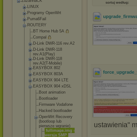
ZuzannaCK
sortuj według:
LINUX
Programy OpenWrt
upgrade_firmw
Puma6Fail
ROUTERY
BT Home Hub 5A
Compal
D-Link DWR-116 rev.A2
D-Link DWR-118
rev.A1(Play)
D-Link DWR-118
rev.A2(T-Mobil
e)
EASYBOX 802
force_upgrade_
EASYBOX 803A
EASYBOX 904 LTE
EASYBOX 904 xDSL
Boot animation
Bootloader
Firmware Vodafone
Hacked bootloader
OpenWrt Recovery
(bootloop lub
ustawienia" 
pierwsze wgranie)
fullimag
e.img -
wersja SMP