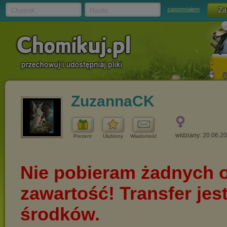
Chomik
Hasło
zapomniałem
ZuzannaCK
widziany: 20.06.2
Prezent
Ulubiony
Wiadomość