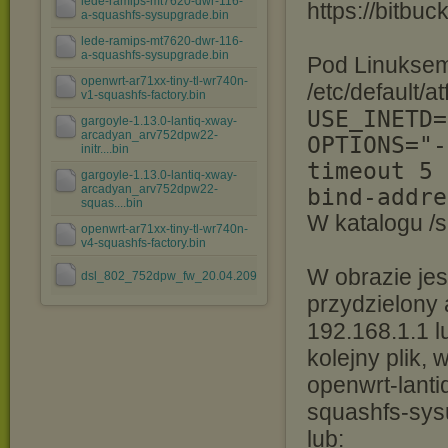
lede-ramips-mt7620-dwr-116-
https://bitbu
a-squashfs-sysupgrade.bin
lede-ramips-mt7620-dwr-116-
a-squashfs-sysupgrade.bin
Pod Linuksem
openwrt-ar71xx-tiny-tl-wr740n-
/etc/default/
v1-squashfs-factory.bin
USE_INETD=
gargoyle-1.13.0-lantiq-xway-
arcadyan_arv752dpw22-
OPTIONS="-
initr....bin
timeout 5 
gargoyle-1.13.0-lantiq-xway-
arcadyan_arv752dpw22-
bind-addre
squas....bin
W katalogu /s
openwrt-ar71xx-tiny-tl-wr740n-
v4-squashfs-factory.bin
W obrazie je
dsl_802_752dpw_fw_20.04.209(20120113).bin
przydzielony 
192.168.1.1 lu
kolejny plik,
openwrt-lant
squashfs-sys
lub: