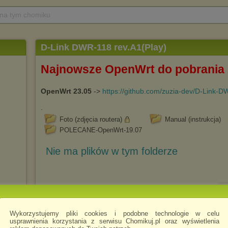
 na tym chomiku
D-Link DWR-118 rev.A1(Play)
Najnowsze OpenWrt do pobrania 
OpenWrt 23.05
->
https://github.com/zuzia-dev/D-Link-
.
Foto (zdjęcia routera)
Manual (instrukcja)
POLECANE-OpenWrt-19.07
Nie ma plików w tym folderze
Wykorzystujemy pliki cookies i podobne technologie w celu
usprawnienia korzystania z serwisu Chomikuj.pl oraz wyświetlenia