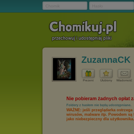
Chomik
Hasło
ZuzannaCK
Prezent
Ulubiony
Wiadomość