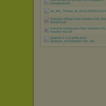
lede-ramips-mt7620-dwr-116-a-squashfs-
sysupgrade.bin
dsl_802_752dpw_fw_20.04.209(20120113)
Instrukcja obsługi Ruter Vodafone DSL-Ea
802(DE).pdf
Instrukcja instalacyjna Ruter Vodafone DSL
EasyBox 802.pdf
gargoyle-1.13.0-lantiq-xway-
arcadyan_arv752dpw22-initr....bin