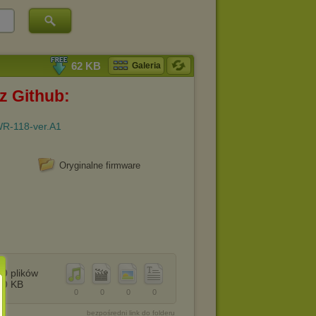
62 KB
Galeria
z Github:
DWR-118-ver.A1
Oryginalne firmware
0
plików
0
KB
0
0
0
0
bezpośredni link do folderu