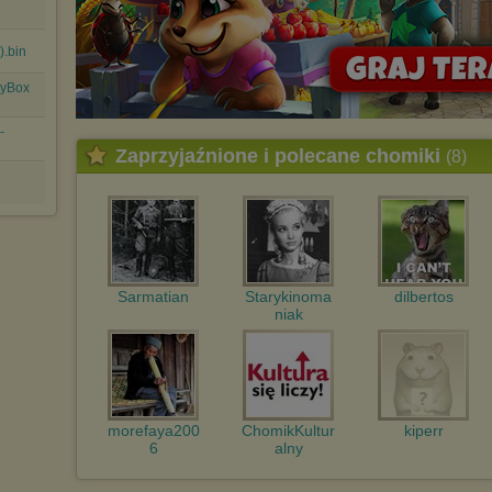
Pełną informację na ten temat znajdziesz pod adresem
http://chomikuj.pl/PolitykaPrywatnosci.aspx
.
.bin
syBox
-
Zaprzyjaźnione i polecane chomiki
(8)
Sarmatian
Starykinoma
dilbertos
niak
morefaya200
ChomikKultur
kiperr
6
alny