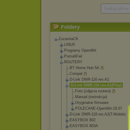
Szukaj plików
Foldery
ZuzannaCK
LINUX
Programy OpenWrt
Puma6Fail
ROUTERY
BT Home Hub 5A
Compal
D-Link DWR-116 rev.A2
D-Link DWR-118 rev.A1(Play)
Foto (zdjęcia routera)
Manual (instrukcja
)
Oryginalne firmware
POLECANE-Op
enWrt-19.07
D-Link DWR-118 rev.A2(T-Mobil
e)
EASYBOX 802
EASYBOX 803A