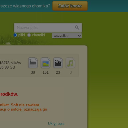
eszcze własnego chomika?
Załóż konto
Nazwa pliku
pliki
chomiki
18278
plików
65,99
GB
38
161
23
0
Ukryj opis