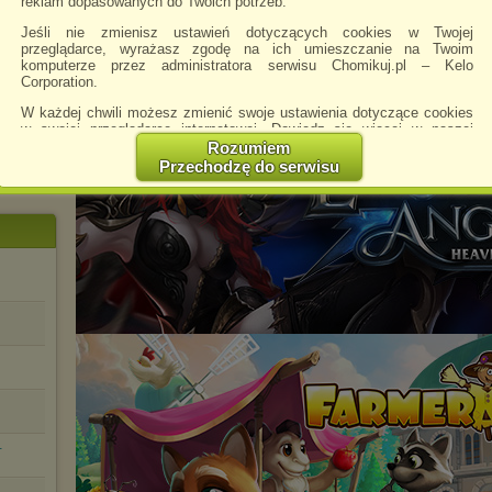
reklam dopasowanych do Twoich potrzeb.
Jeśli nie zmienisz ustawień dotyczących cookies w Twojej
przeglądarce, wyrażasz zgodę na ich umieszczanie na Twoim
komputerze przez administratora serwisu Chomikuj.pl – Kelo
Corporation.
W każdej chwili możesz zmienić swoje ustawienia dotyczące cookies
w swojej przeglądarce internetowej. Dowiedz się więcej w naszej
Polityce Prywatności -
http://chomikuj.pl/PolitykaPrywatnosci.aspx
.
Rozumiem
Przechodzę do serwisu
Jednocześnie informujemy że zmiana ustawień przeglądarki może
spowodować ograniczenie korzystania ze strony Chomikuj.pl.
W przypadku braku twojej zgody na akceptację cookies niestety
prosimy o opuszczenie serwisu chomikuj.pl.
Wykorzystanie plików cookies
przez
Zaufanych Partnerów
(dostosowanie reklam do Twoich potrzeb, analiza skuteczności działań
marketingowych).
Wyrażenie sprzeciwu spowoduje, że wyświetlana Ci reklama nie
będzie dopasowana do Twoich preferencji, a będzie to reklama
wyświetlona przypadkowo.
Istnieje możliwość zmiany ustawień przeglądarki internetowej w
sposób uniemożliwiający przechowywanie plików cookies na
urządzeniu końcowym. Można również usunąć pliki cookies,
dokonując odpowiednich zmian w ustawieniach przeglądarki
-
internetowej.