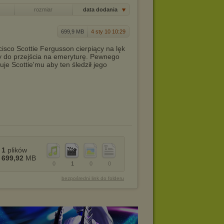
rozmiar
data dodania
699,9 MB
4 sty 10 10:29
cisco Scottie Fergusson cierpiący na lęk
y do przejścia na emeryturę. Pewnego
uje Scottie'mu aby ten śledził jego
1
plików
699,92
MB
0
1
0
0
bezpośredni link do folderu