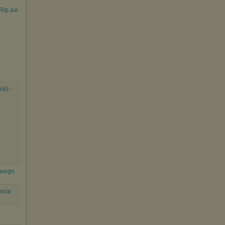
Rip.avi
ii) -
owego
ania