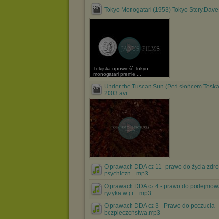
Tokyo Monogatari (1953) Tokyo Story.Dave
Tokijska opowieść Tokyo
monogatari premie ...
Under the Tuscan Sun (Pod słońcem Toskan
2003.avi
O prawach DDA cz 11- prawo do życia zdr
psychiczn....mp3
O prawach DDA cz 4 - prawo do podejmow
ryzyka w gr....mp3
O prawach DDA cz 3 - Prawo do poczucia
bezpieczeństwa.mp3