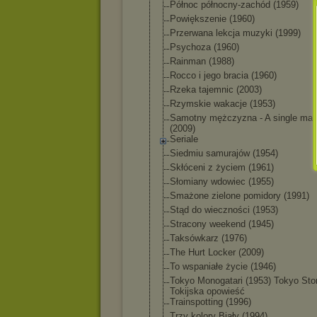
Północ północny-zachó
d (1959)
Powiększenie (1960)
Przerwana lekcja muzyki (1999)
Psychoza (1960)
Rainman (1988)
Rocco i jego bracia (1960)
Rzeka tajemnic (2003)
Rzymskie wakacje (1953)
Samotny mężczyzna - A single man
(2009)
Seriale
Siedmiu samurajów (1954)
Skłóceni z życiem (1961)
Słomiany wdowiec (1955)
Smażone zielone pomidory (1991)
Stąd do wieczności (1953)
Stracony weekend (1945)
Taksówkarz (1976)
The Hurt Locker (2009)
To wspaniałe życie (1946)
Tokyo Monogatari (1953) Tokyo Stor
Tokijska opowieść
Trainspotting (1996)
Trzy kolory Biały (1994)