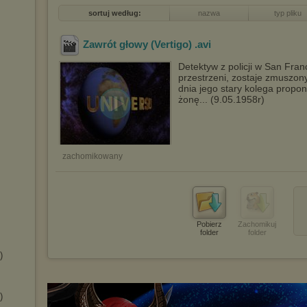
sortuj według:
nazwa
typ pliku
Zawrót głowy (Vertigo)
.avi
Detektyw z policji w San Fran
przestrzeni, zostaje zmuszon
dnia jego stary kolega propon
żonę... (9.05.1958r)
zachomikowany
Pobierz
Zachomikuj
folder
folder
)
)