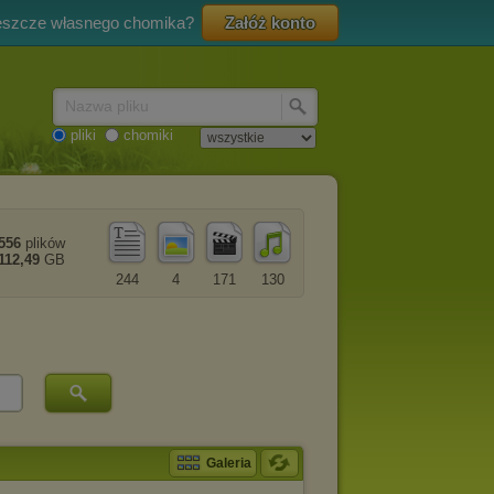
eszcze własnego chomika?
Załóż konto
Nazwa pliku
pliki
chomiki
556
plików
112,49
GB
244
4
171
130
Galeria