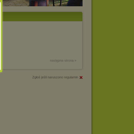
następna strona »
Zgłoś jeśli naruszono regulamin