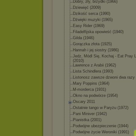
Dobry, zły, brzydki (1966)
Dziewięć (2009)
Dzikość serca (1990)
Dźwięki muzyki (1965)
Easy Rider (1969)
Filadelfijska opowieść (1940)
Gilda (1946)
Gorączka złota (1925)
Hannah i jej siostry (1986)
Jedz, Módl Się, Kochaj - Eat Pray 
(2010)
Lawrence z Arabii (1962)
Lista Schindlera (1993)
Listonosz zawsze dzwoni dwa razy 
Mary Poppins (1964)
M-morderca (1931)
Okno na podwórze (1954)
Oscary 2011
Ostatnie tango w Paryżu (1972)
Pani Miniver (1942)
Pianistka (2001)
Podwójne ubezpieczenie (1944)
Podwójne życie Weroniki (1991)