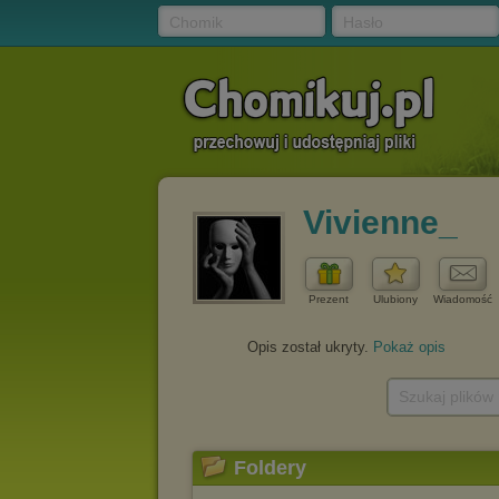
Chomik
Hasło
Vivienne_
Prezent
Ulubiony
Wiadomość
Opis został ukryty.
Pokaż opis
Szukaj plików
Foldery