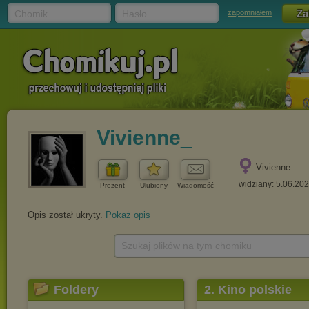
Chomik
Hasło
zapomniałem
Vivienne_
Vivienne
widziany: 5.06.20
Prezent
Ulubiony
Wiadomość
Opis został ukryty.
Pokaż opis
Szukaj plików na tym chomiku
Foldery
2. Kino polskie