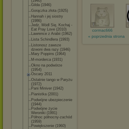
(1940)
Gilda (1946)
Gorączka złota (1925)
Hannah i jej siostry
(1986)
Jedz, Módl Się, Kochaj -
Eat Pray Love (2010)
cormac666
Lawrence z Arabii (1962)
« poprzednia strona
Lista Schindlera (1993)
Listonosz zawsze
dzwoni dwa razy (1946)
Mary Poppins (1964)
M-morderca (1931)
Okno na podwórze
(1954)
Oscary 2011
Ostatnie tango w Paryżu
(1972)
Pani Miniver (1942)
Pianistka (2001)
Podwójne ubezpieczenie
(1944)
Podwójne życie
Weroniki (1991)
Północ północny-zachó
d
(1959)
Powiększenie (1960)