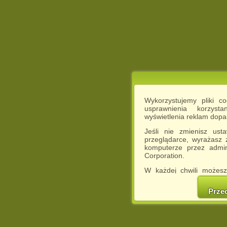
Wykorzystujemy pliki c
usprawnienia korzyst
wyświetlenia reklam dop
Jeśli nie zmienisz ust
przeglądarce, wyrażasz
komputerze przez admin
Corporation.
W każdej chwili możesz
cookies w swojej przeglą
w naszej Pol
Prze
http://chomikuj.pl/Polity
Jednocześnie informuje
może spowodować ogr
Chomikuj.pl.