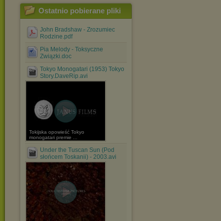
Ostatnio pobierane pliki
John Bradshaw - Zrozumiec
Rodzine.pdf
Pia Melody - Toksyczne
Związki.doc
Tokyo Monogatari (1953) Tokyo
Story.DaveRip.avi
Tokijska opowieść Tokyo
monogatari premie ...
Under the Tuscan Sun (Pod
słońcem Toskanii) - 2003.avi