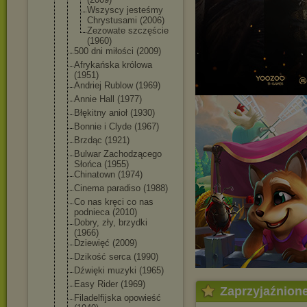
Wszyscy jesteśmy
Chrystusami (2006)
Zezowate szczęście
(1960)
500 dni miłości (2009)
Afrykańska królowa
(1951)
Andriej Rublow (1969)
Annie Hall (1977)
Błękitny anioł (1930)
Bonnie i Clyde (1967)
Brzdąc (1921)
Bulwar Zachodzącego
Słońca (1955)
Chinatown (1974)
Cinema paradiso (1988)
Co nas kręci co nas
podnieca (2010)
Dobry, zły, brzydki
(1966)
Dziewięć (2009)
Dzikość serca (1990)
Dźwięki muzyki (1965)
Easy Rider (1969)
Zaprzyjaźnion
Filadelfijska opowieść