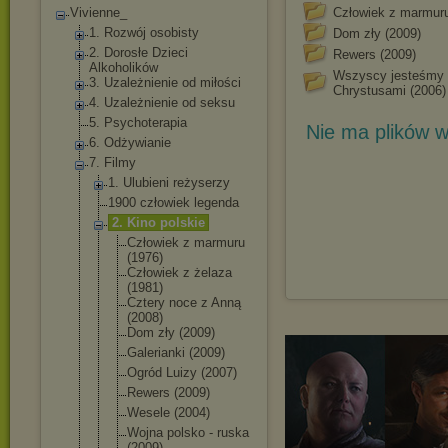
Vivienne_
Człowiek z marmuru
1. Rozwój osobisty
Dom zły (2009)
2. Dorosłe Dzieci
Rewers (2009)
Alkoholików
Wszyscy jesteśmy
3. Uzależnienie od miłości
Chrystusami (2006)
4. Uzależnienie od seksu
5. Psychoterapia
Nie ma plików w
6. Odżywianie
7. Filmy
1. Ulubieni reżyserzy
1900 człowiek legenda
2. Kino polskie
Człowiek z marmuru
(1976)
Człowiek z żelaza
(1981)
Cztery noce z Anną
(2008)
Dom zły (2009)
Galerianki (2009)
Ogród Luizy (2007)
Rewers (2009)
Wesele (2004)
Wojna polsko - ruska
(2009)