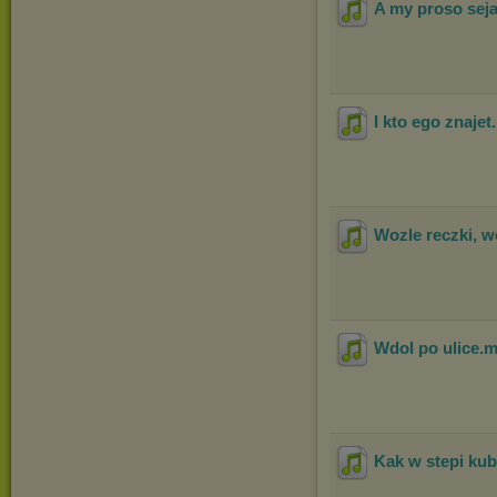
A my proso seja
I kto ego znajet
Wozle reczki, w
Wdol po ulice
.
Kak w stepi ku