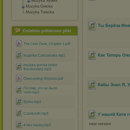
Muzyka Syberii
Muzyka Grecka
Muzyka Turecka
Ты Берёза Мо
Ostatnio pobierane pliki
The Love Dare, Chapter 1.pdf
Как Теперь Она
lezginka Czeczeńska.mp3
muzyka grecka (mikis
theodorakis).mp3
Overcoming Shyness.pdf
Кабы Знал Я, 
Потому, что не было
тебя.mp3
Bylina.mp3
Czastuszki.mp3
У нашей Кати г
new version
4 bez nazwy.mp3