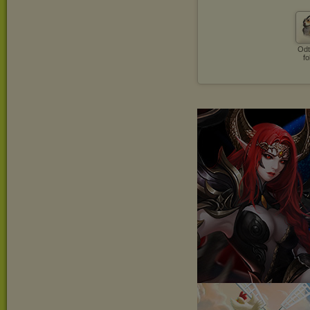
Odt
fo