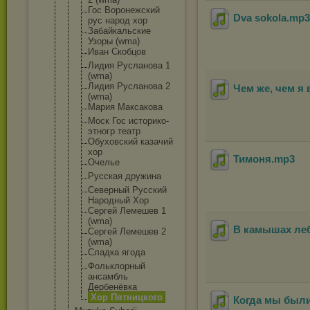
Гос Воронежский
Dva sokola
.mp
рус народ хор
Забайкальск
ие
Узоры (wma)
Иван Скобцов
Лидия Русланова 1
(wma)
Лидия Русланова 2
Чем же, чем я 
(wma)
Мария Максакова
Моск Гос историко-
эт
ногр театр
Обуховский казачий
хор
Тимоня
.mp3
Очелье
Русская дружина
Северный Русский
Народный Хор
Сергей Лемешев 1
(wma)
В камышах ле
Сергей Лемешев 2
(wma)
Сладка ягода
Фольклорный
ансамбль
Дербенёвка
Хор Пятницкого
Когда мы были