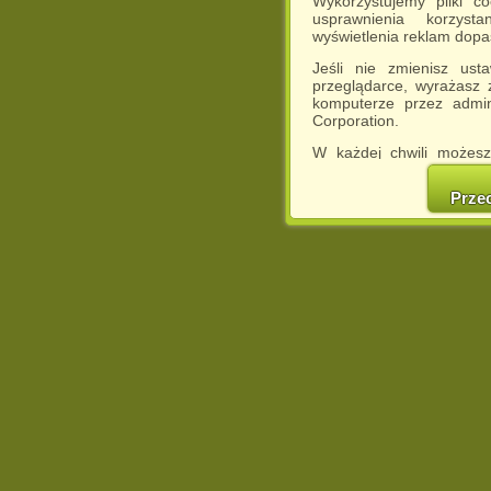
Wykorzystujemy pliki c
usprawnienia korzyst
wyświetlenia reklam dop
Jeśli nie zmienisz ust
przeglądarce, wyrażasz
komputerze przez admin
Corporation.
W każdej chwili możesz
cookies w swojej przeglą
w naszej Pol
Prze
http://chomikuj.pl/Polity
Jednocześnie informuje
może spowodować ogr
Chomikuj.pl.
W przypadku braku twojej
prosimy o opuszczenie se
Wykorzystanie plików c
(dostosowanie reklam do
działań marketingowych).
Wyrażenie sprzeciwu spo
będzie dopasowana do Tw
wyświetlona przypadkowo
Istnieje możliwość zmian