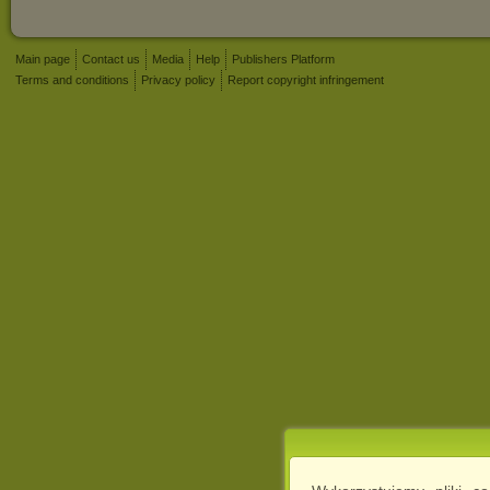
Main page
Contact us
Media
Help
Publishers Platform
Terms and conditions
Privacy policy
Report copyright infringement