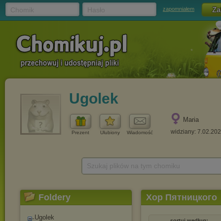
Chomik
Hasło
zapomniałem
Ugolek
Maria
widziany: 7.02.20
Prezent
Ulubiony
Wiadomość
Szukaj plików na tym chomiku
Foldery
Хор Пятницкого
Ugolek
sortuj według: