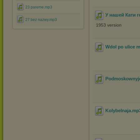
23 pareme.mp3
У нашей Кати г
27 bez nazwy.mp3
1953 version
Wdol po ulice m
Podmoskownyje
Kolybelnaja
.mp