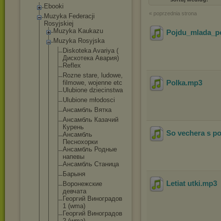
Ebooki
« poprzednia strona
Muzyka Federacji
Rosyjskiej
Muzyka Kaukazu
Pojdu_mlada_p
Muzyka Rosyjska
Diskoteka Avariya (
Дискотека Авария)
Reflex
Rozne stare, ludowe,
Polka
.mp3
filmowe, wojenne etc
Ulubione dziecinstwa
Ulubione młodosci
Ансамбль Вятка
Ансамбль Казачий
Курень
So vechera s p
Ансамбль
Песнохорки
Ансамбль Родные
напевы
Ансамбль Станица
Барыня
Letiat utki
.mp3
Воронежские
девчата
Георгий Виноградов
1 (wma)
Георгий Виноградов
2 (wma)