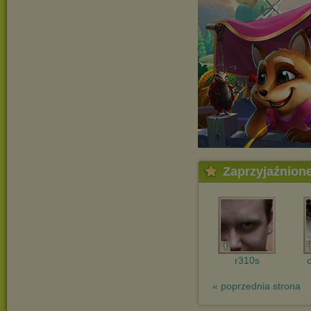
Zaprzyjaźnion
r310s
« poprzednia strona