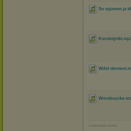
So wjunom ja 
Korobejniki
.mp
Wdol derewni
.
Worobuszka wo
« poprzednia strona