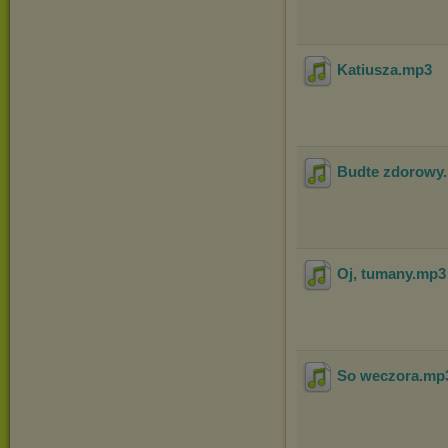
Katiusza
.mp3
Budte zdorowy
Oj, tumany
.mp
So weczora
.mp