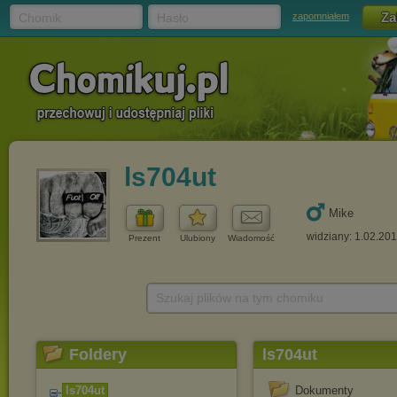
Chomik
Hasło
zapomniałem
ls704ut
Mike
widziany: 1.02.20
Prezent
Ulubiony
Wiadomość
Szukaj plików na tym chomiku
Foldery
ls704ut
ls704ut
Dokumenty