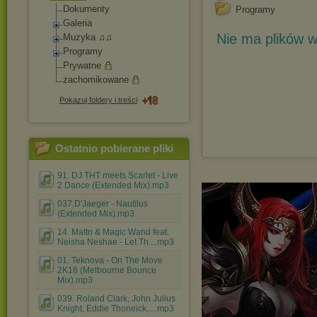
Dokumenty
Programy
Galeria
Nie ma plików w
Muzyka ♫♫
Programy
Prywatne
zachomikowane
Pokazuj foldery i treści
Ostatnio pobierane pliki
91. DJ THT meets Scarlet - Live
2 Dance (Extended Mix).mp3
037.D'Jaeger - Nautilus
(Extended Mix).mp3
14. Mattn & Magic Wand feat.
Neisha Neshae - Let Th....mp3
01. Teknova - On The Move
2K18 (Melbourne Bounce
Mix).mp3
039. Roland Clark, John Julius
Knight, Eddie Thoneick,....mp3