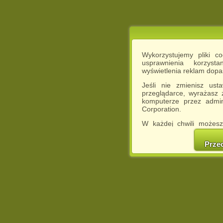
Wykorzystujemy pliki c
usprawnienia korzyst
wyświetlenia reklam dop
Jeśli nie zmienisz ust
przeglądarce, wyrażasz
komputerze przez admin
Corporation.
W każdej chwili możesz
cookies w swojej przeglą
w naszej Pol
Prze
http://chomikuj.pl/Polity
Jednocześnie informuje
może spowodować ogr
Chomikuj.pl.
W przypadku braku twojej
prosimy o opuszczenie se
Wykorzystanie plików c
(dostosowanie reklam do