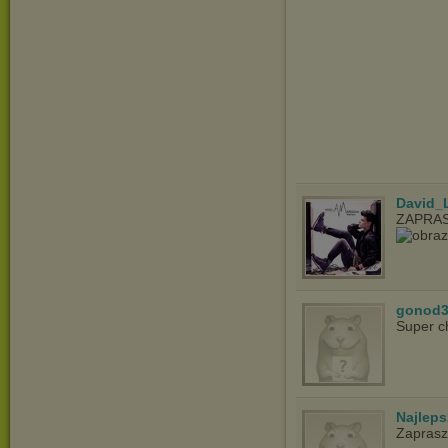
David_
ZAPRAS
gonod3
Super c
Najlep
Zapras