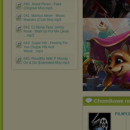
040. Jesse Perez - Fake
(Original Mix).mp3
041. Markus Meier - Music
Maestro (Club Mix).mp3
042. Cj Stone Feat. Jonny
Rose - Wait Up For Me (Jean
....mp3
043. Sugar Hill - Feeling For
You (Sugar Hill And
Wasa....mp3
045. Floorfilla With P. Moody -
On & On (Extended Mix).mp3
Chomikowe r
FILMY.