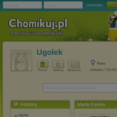
Chomik
Hasło
zapomniałem
Ugolek
Maria
widziany: 7.02.20
Prezent
Ulubiony
Wiadomość
Szukaj plików na tym chomiku
Foldery
Marie Forleo
Ugolek
sortuj według: