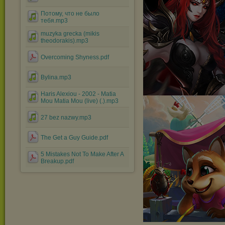
Потому, что не было
тебя.mp3
muzyka grecka (mikis
theodorakis).mp3
Overcoming Shyness.pdf
Bylina.mp3
Haris Alexiou - 2002 - Matia
Mou Matia Mou (live) (.).mp3
27 bez nazwy.mp3
The Get a Guy Guide.pdf
5 Mistakes Not To Make After A
Breakup.pdf