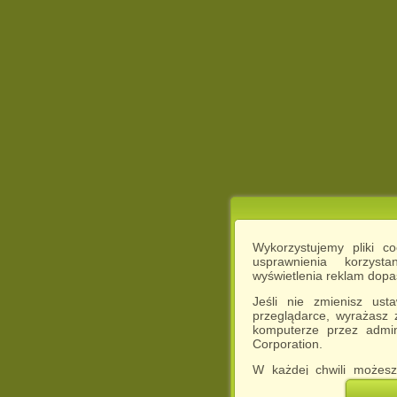
Wykorzystujemy pliki c
usprawnienia korzyst
wyświetlenia reklam dop
Jeśli nie zmienisz ust
przeglądarce, wyrażasz
komputerze przez admin
Corporation.
W każdej chwili możesz
cookies w swojej przeglą