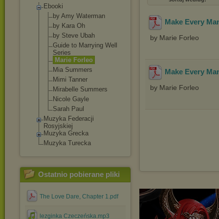
Ebooki
by Amy Waterman
Make Every Ma
by Kara Oh
by Steve Ubah
by Marie Forleo
Guide to Marrying Well
Series
Marie Forleo
Mia Summers
Make Every Ma
Mimi Tanner
by Marie Forleo
Mirabelle Summers
Nicole Gayle
Sarah Paul
Muzyka Federacji
Rosyjskiej
Muzyka Grecka
Muzyka Turecka
Ostatnio pobierane pliki
The Love Dare, Chapter 1.pdf
lezginka Czeczeńska.mp3