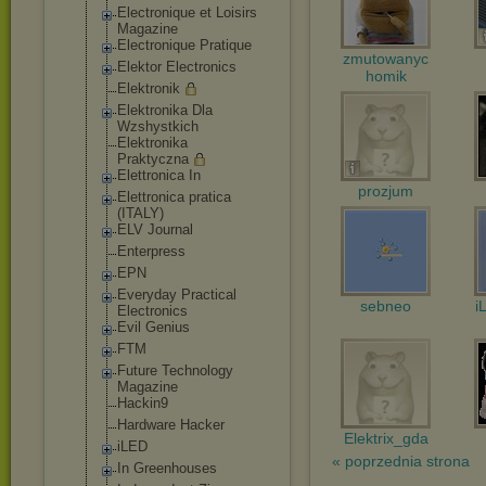
Electronique et Loisirs
Magazine
Electronique Pratique
zmutowanyc
Elektor Electronics
homik
Elektronik
Elektronika Dla
Wzshystkich
Elektronika
Praktyczna
Elettronica In
prozjum
Elettronica pratica
(ITALY)
ELV Journal
Enterpress
EPN
Everyday Practical
sebneo
i
Electronics
Evil Genius
FTM
Future Technology
Magazine
Hackin9
Hardware Hacker
Elektrix_gda
iLED
« poprzednia strona
In Greenhouses