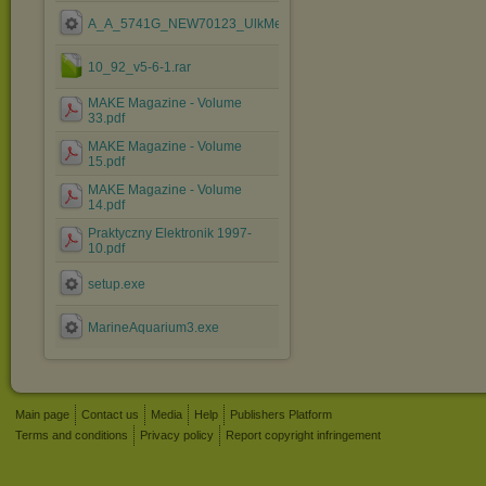
A_A_5741G_NEW70123_UlkMenus_ByCamiloml.exe
10_92_v5-6-1.rar
MAKE Magazine - Volume
33.pdf
MAKE Magazine - Volume
15.pdf
MAKE Magazine - Volume
14.pdf
Praktyczny Elektronik 1997-
10.pdf
setup.exe
MarineAquarium3.exe
Main page
Contact us
Media
Help
Publishers Platform
Terms and conditions
Privacy policy
Report copyright infringement