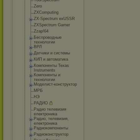
Zero
ZXComputing
ZX-Spectrum exUSSR
ZXSpectrum Gamer
Zzap!64
Беспроводные
технологии
ВРЛ
Датчики и системы
КИП и автоматика
Компоненты Texas
Instruments
Компоненты и
технологии
Моделист-конст
руктор
МРБ
НЭ
РАДИО
Радио телевизия
електроника
Радио, телевизия,
електроника
Радиокомпонент
ы
Радиоконструкт
ор