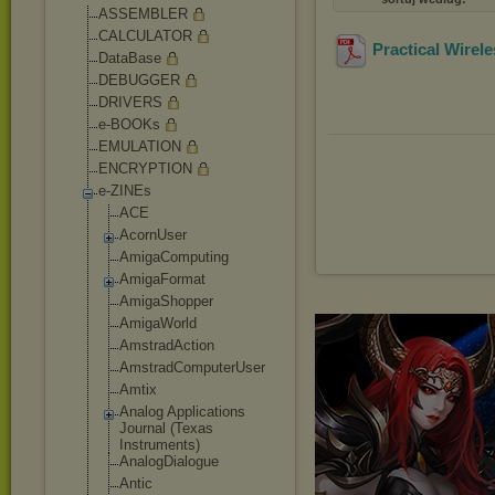
ASSEMBLER
CALCULATOR
Practical Wirel
DataBase
DEBUGGER
DRIVERS
e-BOOKs
EMULATION
ENCRYPTION
e-ZINEs
ACE
AcornUser
AmigaComputing
AmigaFormat
AmigaShopper
AmigaWorld
AmstradAction
AmstradCompute
rUser
Amtix
Analog Applications
Journal (Texas
Instruments)
AnalogDialogue
Antic