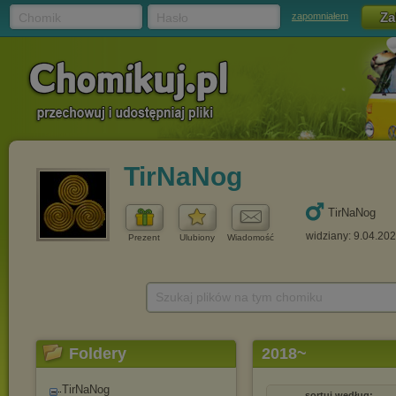
Chomik
Hasło
zapomniałem
TirNaNog
TirNaNog
widziany: 9.04.20
Prezent
Ulubiony
Wiadomość
Szukaj plików na tym chomiku
Foldery
2018~
TirNaNog
sortuj według: