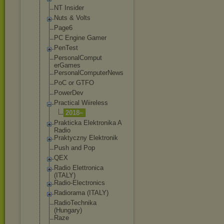
NT Insider
Nuts & Volts
Page6
PC Engine Gamer
PenTest
PersonalComput
erGames
PersonalComput
erNews
PoC or GTFO
PowerDev
Practical Wiireless
2018~
Prakticka Elektronika A
Radio
Praktyczny Elektronik
Push and Pop
QEX
Radio Elettronica
(ITALY)
Radio-Electron
ics
Radiorama (ITALY)
RadioTechnika
(Hungary)
Raze