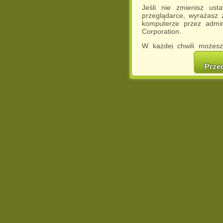
Jeśli nie zmienisz ust
przeglądarce, wyrażasz
komputerze przez admin
Corporation.
W każdej chwili możesz
cookies w swojej przeglą
w naszej Pol
Prze
http://chomikuj.pl/Polity
Jednocześnie informuje
może spowodować ogr
Chomikuj.pl.
W przypadku braku twojej
prosimy o opuszczenie se
Wykorzystanie plików c
(dostosowanie reklam do
działań marketingowych).
Wyrażenie sprzeciwu spo
będzie dopasowana do Tw
wyświetlona przypadkowo
Istnieje możliwość zmian
sposób uniemożliwiając
urządzeniu końcowym. M
dokonując odpowiednich