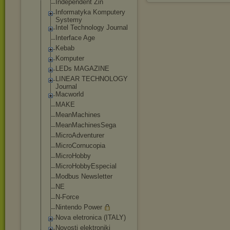
Independent Zin
Informatyka Komputery
Systemy
Intel Technology Journal
Interface Age
Kebab
Komputer
LEDs MAGAZINE
LINEAR TECHNOLOGY
Journal
Macworld
MAKE
MeanMachines
MeanMachinesSe
ga
MicroAdventure
r
MicroCornucopi
a
MicroHobby
MicroHobbyEspe
cial
Modbus Newsletter
NE
N-Force
Nintendo Power
Nova eletronica (ITALY)
Novosti elektroniki