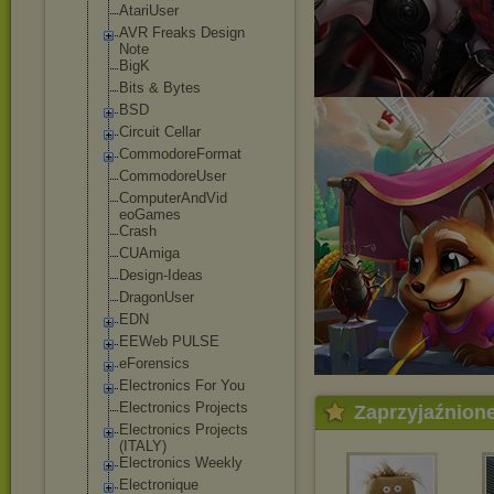
AtariUser
AVR Freaks Design
Note
BigK
Bits & Bytes
BSD
Circuit Cellar
CommodoreForma
t
CommodoreUser
ComputerAndVid
eoGames
Crash
CUAmiga
Design-Ideas
DragonUser
EDN
EEWeb PULSE
eForensics
Electronics For You
Electronics Projects
Zaprzyjaźnion
Electronics Projects
(ITALY)
Electronics Weekly
Electronique