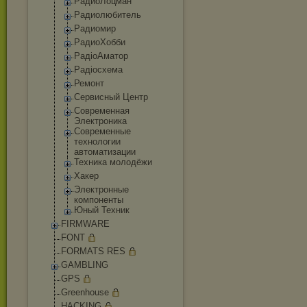
РадиоЛоцман
Радиолюбитель
Радиомир
РадиоХобби
РадіоАматор
Радіосхема
Ремонт
Сервисный Центр
Современная
Электроника
Современные
технологии
автоматизации
Техника молодёжи
Хакер
Электронные
компоненты
Юный Техник
FIRMWARE
FONT
FORMATS RES
GAMBLING
GPS
Greenhouse
HACKING