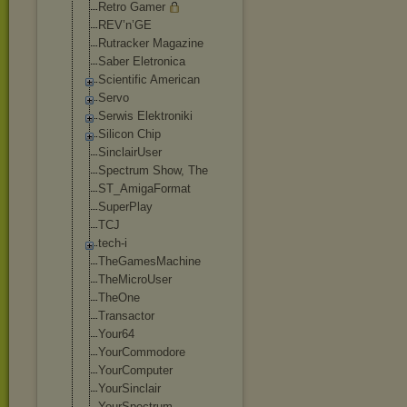
Retro Gamer
REV’n’GE
Rutracker Magazine
Saber Eletronica
Scientific American
Servo
Serwis Elektroniki
Silicon Chip
SinclairUser
Spectrum Show, The
ST_AmigaFormat
SuperPlay
TCJ
tech-i
TheGamesMachin
e
TheMicroUser
TheOne
Transactor
Your64
YourCommodore
YourComputer
YourSinclair
YourSpectrum