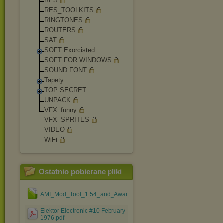
RES
RES_TOOLKITS
RINGTONES
ROUTERS
SAT
SOFT Exorcisted
SOFT FOR WINDOWS
SOUND FONT
Tapety
TOP SECRET
UNPACK
VFX_funny
VFX_SPRITES
VIDEO
WiFi
Ostatnio pobierane pliki
AMI_Mod_Tool_1.54_and_Award_Mod_Tool_1.37.rar
Elektor Electronic #10 February
1976.pdf