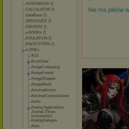
ASSEMBLER
Nie ma plików w
CALCULATOR
DataBase
DEBUGGER
DRIVERS
e-BOOKs
EMULATION
ENCRYPTION
e-ZINEs
ACE
AcornUser
AmigaComputing
AmigaFormat
AmigaShopper
AmigaWorld
AmstradAction
AmstradCompute
rUser
Amtix
Analog Applications
Journal (Texas
Instruments)
AnalogDialogue
Antic