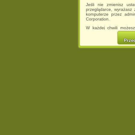
Jeśli nie zmienisz ust
przeglądarce, wyrażasz
komputerze przez admin
Corporation.
W każdej chwili możesz
cookies w swojej przeglą
w naszej Pol
Prze
http://chomikuj.pl/Polity
Jednocześnie informuje
może spowodować ogr
Chomikuj.pl.
W przypadku braku twojej
prosimy o opuszczenie se
Wykorzystanie plików c
(dostosowanie reklam do
działań marketingowych).
Wyrażenie sprzeciwu spo
będzie dopasowana do Tw
wyświetlona przypadkowo
Istnieje możliwość zmian
sposób uniemożliwiając
urządzeniu końcowym. M
dokonując odpowiednich