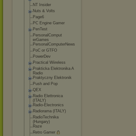
NT Insider
Nuts & Volts
Page6
PC Engine Gamer
PenTest
PersonalComput
erGames
PersonalComput
erNews
PoC or GTFO
PowerDev
Practical Wiireless
Prakticka Elektronika A
Radio
Praktyczny Elektronik
Push and Pop
QEX
Radio Elettronica
(ITALY)
Radio-Electron
ics
Radiorama (ITALY)
RadioTechnika
(Hungary)
Raze
Retro Gamer