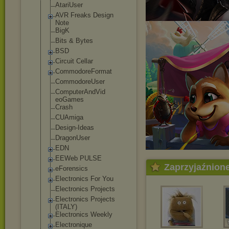
AtariUser
AVR Freaks Design
Note
BigK
Bits & Bytes
BSD
Circuit Cellar
CommodoreForma
t
CommodoreUser
ComputerAndVid
eoGames
Crash
CUAmiga
Design-Ideas
DragonUser
EDN
EEWeb PULSE
Zaprzyjaźnion
eForensics
Electronics For You
Electronics Projects
Electronics Projects
(ITALY)
Electronics Weekly
Electronique