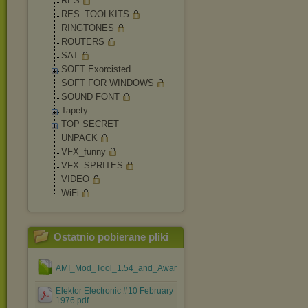
RES
RES_TOOLKITS
RINGTONES
ROUTERS
SAT
SOFT Exorcisted
SOFT FOR WINDOWS
SOUND FONT
Tapety
TOP SECRET
UNPACK
VFX_funny
VFX_SPRITES
VIDEO
WiFi
Ostatnio pobierane pliki
AMI_Mod_Tool_1.54_and_Award_Mod_Tool_1.37.rar
Elektor Electronic #10 February
1976.pdf