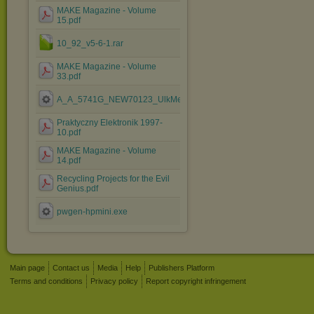
MAKE Magazine - Volume
15.pdf
10_92_v5-6-1.rar
MAKE Magazine - Volume
33.pdf
A_A_5741G_NEW70123_UlkMenus_ByCamiloml.exe
Praktyczny Elektronik 1997-
10.pdf
MAKE Magazine - Volume
14.pdf
Recycling Projects for the Evil
Genius.pdf
pwgen-hpmini.exe
Main page
Contact us
Media
Help
Publishers Platform
Terms and conditions
Privacy policy
Report copyright infringement