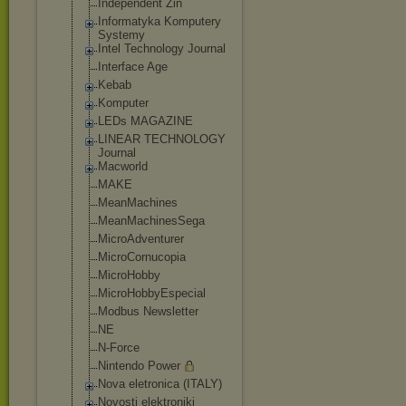
Independent Zin
Informatyka Komputery
Systemy
Intel Technology Journal
Interface Age
Kebab
Komputer
LEDs MAGAZINE
LINEAR TECHNOLOGY
Journal
Macworld
MAKE
MeanMachines
MeanMachinesSe
ga
MicroAdventure
r
MicroCornucopi
a
MicroHobby
MicroHobbyEspe
cial
Modbus Newsletter
NE
N-Force
Nintendo Power
Nova eletronica (ITALY)
Novosti elektroniki