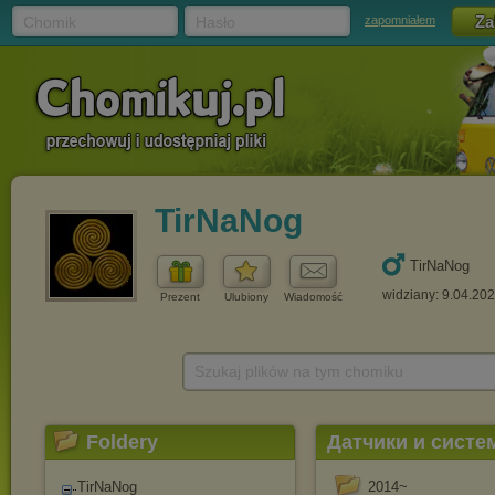
Chomik
Hasło
zapomniałem
TirNaNog
TirNaNog
widziany: 9.04.20
Prezent
Ulubiony
Wiadomość
Szukaj plików na tym chomiku
Foldery
Датчики и систе
TirNaNog
2014~