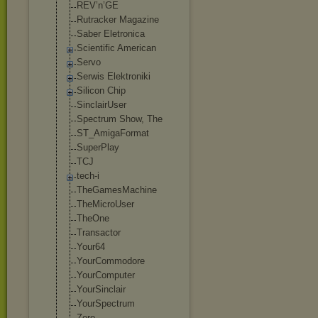
REV’n’GE
Rutracker Magazine
Saber Eletronica
Scientific American
Servo
Serwis Elektroniki
Silicon Chip
SinclairUser
Spectrum Show, The
ST_AmigaFormat
SuperPlay
TCJ
tech-i
TheGamesMachin
e
TheMicroUser
TheOne
Transactor
Your64
YourCommodore
YourComputer
YourSinclair
YourSpectrum
Zero