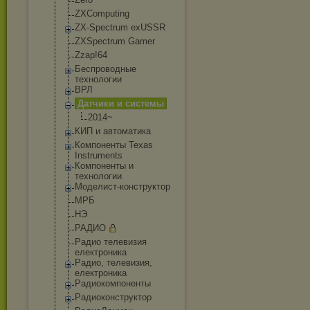
ZXComputing
ZX-Spectrum exUSSR
ZXSpectrum Gamer
Zzap!64
Беспроводные
технологии
ВРЛ
Датчики и системы
2014~
КИП и автоматика
Компоненты Texas
Instruments
Компоненты и
технологии
Моделист-конст
руктор
МРБ
НЭ
РАДИО
Радио телевизия
електроника
Радио, телевизия,
електроника
Радиокомпонент
ы
Радиоконструкт
ор