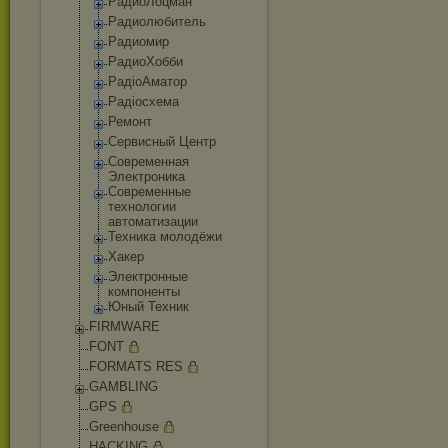
РадиоЛоцман
Радиолюбитель
Радиомир
РадиоХобби
РадіоАматор
Радіосхема
Ремонт
Сервисный Центр
Современная
Электроника
Современные
технологии
автоматизации
Техника молодёжи
Хакер
Электронные
компоненты
Юный Техник
FIRMWARE
FONT
FORMATS RES
GAMBLING
GPS
Greenhouse
HACKING