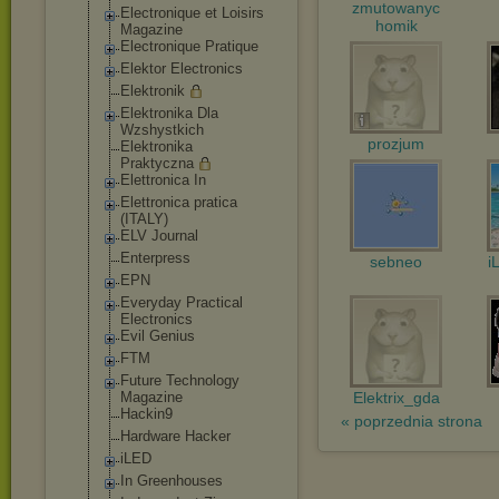
zmutowanyc
Electronique et Loisirs
homik
Magazine
Electronique Pratique
Elektor Electronics
Elektronik
Elektronika Dla
Wzshystkich
prozjum
Elektronika
Praktyczna
Elettronica In
Elettronica pratica
(ITALY)
ELV Journal
Enterpress
sebneo
i
EPN
Everyday Practical
Electronics
Evil Genius
FTM
Future Technology
Magazine
Elektrix_gda
Hackin9
« poprzednia strona
Hardware Hacker
iLED
In Greenhouses