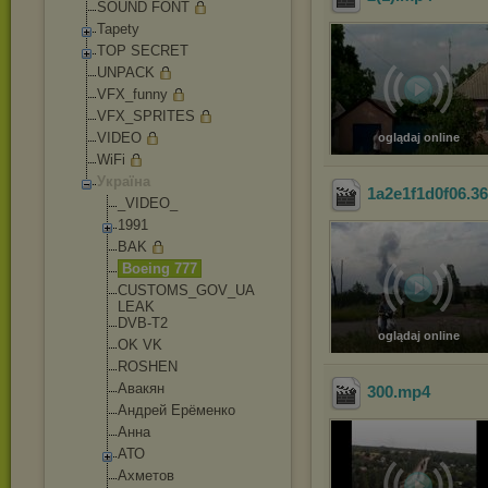
SOUND FONT
Tapety
TOP SECRET
UNPACK
VFX_funny
VFX_SPRITES
VIDEO
oglądaj online
WiFi
Україна
1a2e1f1d0f06.36
_VIDEO_
1991
BAK
Boeing 777
CUSTOMS_GOV_UA
LEAK
DVB-T2
oglądaj online
OK VK
ROSHEN
Авакян
300
.mp4
Андрей Ерёменко
Анна
АТО
Ахметов