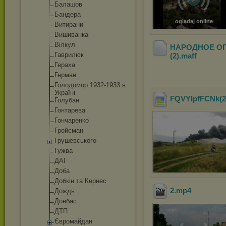
Балашов
Бандера
oglądaj online
Витирани
Вишиванка
Вілкул
НАРОДНОЕ ОП
Гаврилюк
(2)
.maff
Гераха
Герман
Голодомор 1932-1933 в
Україні
FQVYIpfFCNk(2
Голубан
Гонтарева
Гончаренко
Гройсман
Грушевського
Гужва
ДАІ
Доба
Добкін та Кернес
2
.mp4
Дождь
Донбас
ДТП
Євромайдан