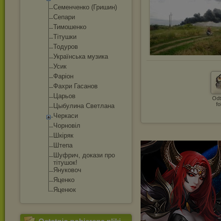
Семенченко (Гришин)
Сепари
Тимошенко
Тітушки
Тодуров
Українська музика
Усик
Фаріон
Фахри Гасанов
Царьов
Odt
fo
Цыбулина Светлана
Черкаси
Чорновіл
Шкіряк
Штепа
Шуфрич, докази про
тітушок!
Януковоч
Яценко
Яценюк