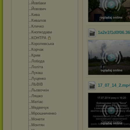
Йовбаки
Йовович
Кива
oglądaj online
Кивалов
Кличко
Кнопкодави
1a2e1f1d0f06.3
КОНТРА
Королевська
Корчак
Крим
Лобода
Лоліта
oglądaj online
Лукаш
Луценко
ЛЬВІВ
17_07_14_2
.mp
Льовочкін
Ляшко
Матіас
Медвечук
Мірошниченко
Монети
oglądaj online
Монтян