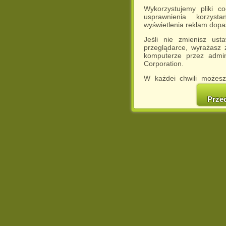
Wykorzystujemy pliki c
usprawnienia korzyst
wyświetlenia reklam dop
Jeśli nie zmienisz ust
przeglądarce, wyrażasz
komputerze przez admin
Corporation.
W każdej chwili możesz
cookies w swojej przeglą
w naszej Pol
Prze
http://chomikuj.pl/Polity
Jednocześnie informuje
może spowodować ogr
Chomikuj.pl.
W przypadku braku twojej
prosimy o opuszczenie se
Wykorzystanie plików c
(dostosowanie reklam do
działań marketingowych).
Wyrażenie sprzeciwu spo
będzie dopasowana do Tw
wyświetlona przypadkowo