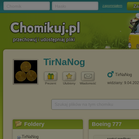
Chomik
Hasło
zapomniałem
TirNaNog
TirNaNog
widziany: 9.04.20
Prezent
Ulubiony
Wiadomość
Szukaj plików na tym chomiku
Foldery
Boeing 777
TirNaNog
sortuj według: