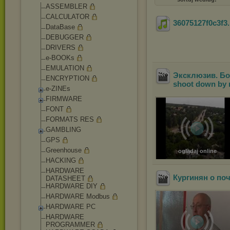
ASSEMBLER
CALCULATOR
36075127f0c3f3
DataBase
DEBUGGER
DRIVERS
e-BOOKs
EMULATION
Эксклюзив. Бо
ENCRYPTION
shoot down by r
e-ZINEs
FIRMWARE
FONT
FORMATS RES
GAMBLING
GPS
Greenhouse
oglądaj online
HACKING
HARDWARE
Кургинян о по
DATASHEET
HARDWARE DIY
HARDWARE Modbus
HARDWARE PC
HARDWARE
PROGRAMMER