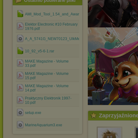
Ostatnio pobierane pliki
AMI_Mod_Tool_1.54_and_Award_Mod_Tool_1.37.rar
Elektor Electronic #10 February
1976.pdf
A_A_5741G_NEW70123_UlkMenus_ByCamiloml.exe
10_92_v5-6-1.rar
MAKE Magazine - Volume
33.pdf
MAKE Magazine - Volume
15.pdf
MAKE Magazine - Volume
14.pdf
Praktyczny Elektronik 1997-
10.pdf
setup.exe
Zaprzyjaźnion
MarineAquarium3.exe