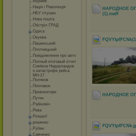
Мураев
Нація і Революція
НАРОДНОЕ ОП
НБУ тітушки
(1)
.maff
Нова пошта
Обстріл ГРАД
Одеса
Окуева
FQVYIpfFCNk(1
Пашинський
Плотницький
Повідомлення про авто
Полный итоговый отчет
Совбеза Нидерландов
о катастрофе рейса
MH-17
Поляков
Поплавок
Провокатори
НАРОДНОЕ ОП
Путин
Рабіновіч
Рева
Розшук!
рошенко
FQVYIpfFCNk
.
Рубан
Савченко