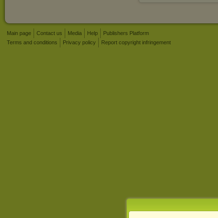
Main page
Contact us
Media
Help
Publishers Platform
Terms and conditions
Privacy policy
Report copyright infringement