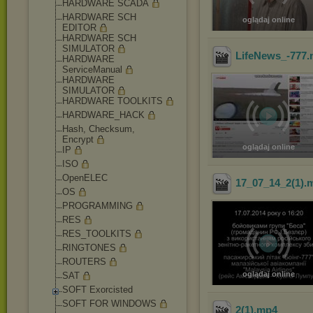
HARDWARE SCADA
HARDWARE SCH
oglądaj online
EDITOR
HARDWARE SCH
SIMULATOR
LifeNews_-777
HARDWARE
ServiceManual
HARDWARE
SIMULATOR
HARDWARE TOOLKITS
HARDWARE_HACK
Hash, Checksum,
Encrypt
oglądaj online
IP
ISO
OpenELEC
17_07_14_2(1)
.
OS
PROGRAMMING
RES
RES_TOOLKITS
RINGTONES
ROUTERS
oglądaj online
SAT
SOFT Exorcisted
SOFT FOR WINDOWS
2(1)
.mp4