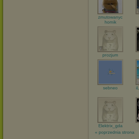
zmutowanyc
homik
prozjum
sebneo
i
Elektrix_gda
« poprzednia strona