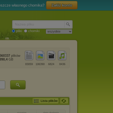
eszcze własnego chomika?
Załóż konto
Nazwa pliku
pliki
chomiki
560337
plików
990,4
GB
83059
106390
6824
8436
Lista plików
rozmiar
data dodania