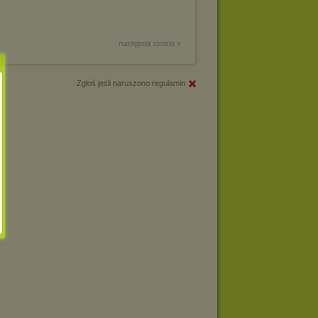
następna strona »
Zgłoś jeśli naruszono regulamin