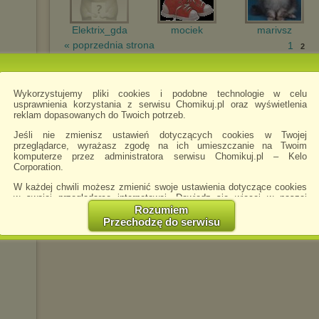
Elektrix_gda
mociek
marivsz
« poprzednia strona
1
2
Wykorzystujemy pliki cookies i podobne technologie w celu
usprawnienia korzystania z serwisu Chomikuj.pl oraz wyświetlenia
reklam dopasowanych do Twoich potrzeb.
Jeśli nie zmienisz ustawień dotyczących cookies w Twojej
przeglądarce, wyrażasz zgodę na ich umieszczanie na Twoim
komputerze przez administratora serwisu Chomikuj.pl – Kelo
Corporation.
W każdej chwili możesz zmienić swoje ustawienia dotyczące cookies
w swojej przeglądarce internetowej. Dowiedz się więcej w naszej
Polityce Prywatności -
http://chomikuj.pl/PolitykaPrywatnosci.aspx
.
Rozumiem
Przechodzę do serwisu
Jednocześnie informujemy że zmiana ustawień przeglądarki może
spowodować ograniczenie korzystania ze strony Chomikuj.pl.
W przypadku braku twojej zgody na akceptację cookies niestety
prosimy o opuszczenie serwisu chomikuj.pl.
Wykorzystanie plików cookies
przez
Zaufanych Partnerów
(dostosowanie reklam do Twoich potrzeb, analiza skuteczności działań
marketingowych).