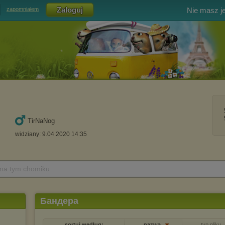
Nie masz j
zapomniałem
TirNaNog
widziany: 9.04.2020 14:35
 na tym chomiku
Бандера
sortuj według:
nazwa
typ pliku