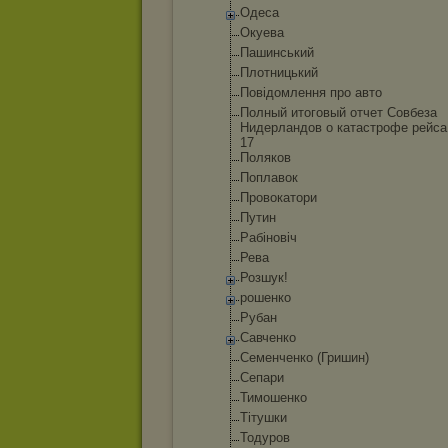
Одеса
Окуева
Пашинський
Плотницький
Повідомлення про авто
Полный итоговый отчет Совбеза
Нидерландов о катастрофе рейса
17
Поляков
Поплавок
Провокатори
Путин
Рабіновіч
Рева
Розшук!
рошенко
Рубан
Савченко
Семенченко (Гришин)
Сепари
Тимошенко
Тітушки
Тодуров