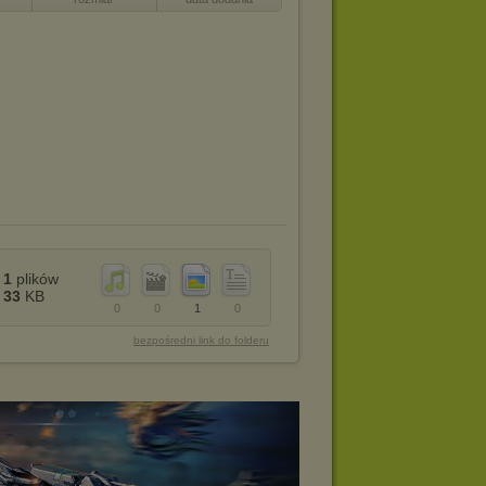
1
plików
33
KB
0
0
1
0
bezpośredni link do folderu