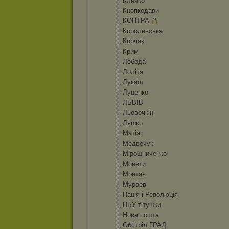
Кличко
Кнопкодави
КОНТРА
Королевська
Корчак
Крим
Лобода
Лоліта
Лукаш
Луценко
ЛЬВІВ
Льовочкін
Ляшко
Матіас
Медвечук
Мірошниченко
Монети
Монтян
Мураев
Нація і Революція
НБУ тітушки
Нова пошта
Обстріл ГРАД