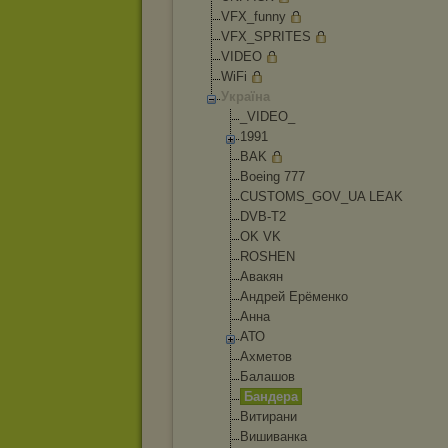
VFX_funny
VFX_SPRITES
VIDEO
WiFi
Україна
_VIDEO_
1991
BAK
Boeing 777
CUSTOMS_GOV_UA LEAK
DVB-T2
OK VK
ROSHEN
Авакян
Андрей Ерёменко
Анна
АТО
Ахметов
Балашов
Бандера
Витирани
Вишиванка