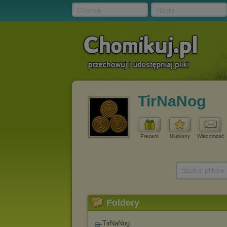
Chomik
Hasło
TirNaNog
Prezent
Ulubiony
Wiadomość
Szukaj plików
Foldery
TirNaNog