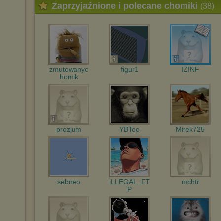
Zaprzyjaźnione i polecane chomiki
(38)
zmutowanyc
figur1
IZINF
homik
prozjum
YBToo
Mirek725
sebneo
iLLEGAL_FT
mchtr
P