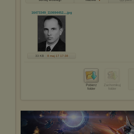
16473349_110694452...
.jpg
33 KB
8 maj 17 17:38
Pobierz
Zachomikuj
folder
folder