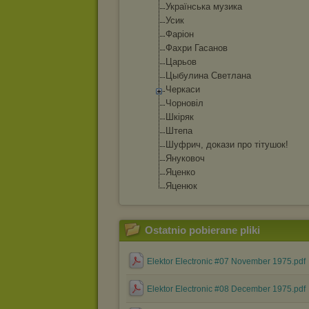
Українська музика
Усик
Фаріон
Фахри Гасанов
Царьов
Цыбулина Светлана
Черкаси
Чорновіл
Шкіряк
Штепа
Шуфрич, докази про тітушок!
Януковоч
Яценко
Яценюк
Ostatnio pobierane pliki
Elektor Electronic #07 November 1975.pdf
Elektor Electronic #08 December 1975.pdf