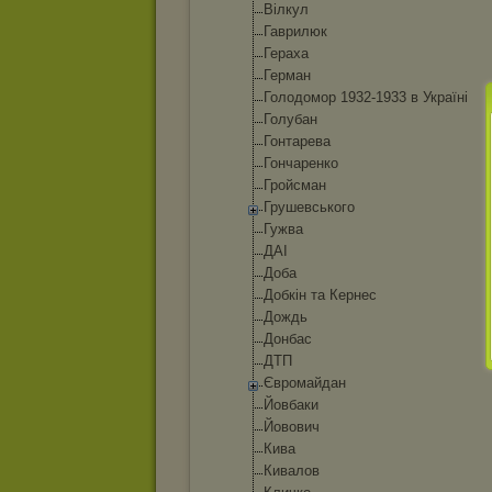
Вілкул
Гаврилюк
Гераха
Герман
Голодомор 1932-1933 в Україні
Голубан
Гонтарева
Гончаренко
Гройсман
Грушевського
Гужва
ДАІ
Доба
Добкін та Кернес
Дождь
Донбас
ДТП
Євромайдан
Йовбаки
Йовович
Кива
Кивалов