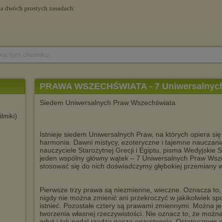
 na tym chomiku
PRAWA WSZECHŚWIATA - 7 Uniwersalnych
Siedem Uniwersalnych Praw Wszechświata
filmiki)
Istnieje siedem Uniwersalnych Praw, na których opiera się
harmonia. Dawni mistycy, ezoteryczne i tajemne nauczania
nauczyciele Starożytnej Grecji i Egiptu, pisma Wedyjskie S
jeden wspólny główny wątek – 7 Uniwersalnych Praw Wsz
stosować się do nich doświadczymy głębokiej przemiany 
Pierwsze trzy prawa są niezmienne, wieczne. Oznacza to, 
nigdy nie można zmienić ani przekroczyć w jakikolwiek sp
istnieć. Pozostałe cztery są prawami zmiennymi. Można je 
tworzenia własnej rzeczywistości. Nie oznacz to, że można
gdyż i tak nadal rządzą naszą egzystencją. Ostatecznym