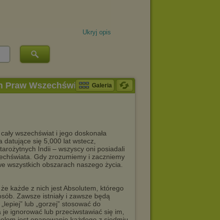
Ukryj opis
 Praw Wszechświata
Galeria
 cały wszechświat i jego doskonała
 datujące się 5,000 lat wstecz,
tarożytnych Indii – wszyscy oni posiadali
echświata. Gdy zrozumiemy i zaczniemy
we wszystkich obszarach naszego życia.
że każde z nich jest Absolutem, którego
osób. Zawsze istniały i zawsze będą
„lepiej” lub „gorzej” stosować do
 je ignorować lub przeciwstawiać się im,
 celem jest opanowanie każdego z siedmiu