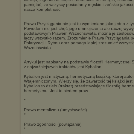
pamiętać, że wszyscy posiadamy męskie i żeńskie jakości.
nasza kompletność.
Prawo Przyciągania nie jest tu wymieniane jako jedno z t
Powodem nie jest chęć jego umniejszenia ale raczej wywy
podstawowym Prawem Wszechświata, można je zastosować
łączy wszystko razem. Zrozumienie Prawa Przyciągania
Polaryzacji i Rytmu oraz pomaga lepiej zrozumieć wszyst
Wszechświata.
Artykuł jest napisany na podstawie filozofii Hermetycznej S
z najważniejszych traktatów jest Kybalion.
Kybalion jest mistyczną, hermetyczną książką, której auto
Wtajemniczonym. Wierzy się, że zawartość tej książki jes
Kybalion to dzieło (traktat) przedstawiające filozofię her
hermetyzmu. Jest to siedem praw:
*
Prawo mentalizmu (umysłowości)
*
Prawo zgodności (powiązania)
*