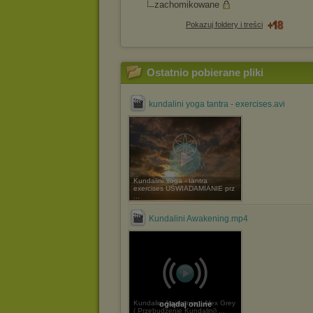
zachomikowane
Pokazuj foldery i treści
Ostatnio pobierane pliki
kundalini yoga tantra - exercises.avi
Kundalini Yoga - tantra
exercises UŚWIADAMIANIE prz
...
Kundalini Awakening.mp4
Kundalini Awakening, Alex Grey
oglądaj online
( Przebudzenie Kundalini) ...