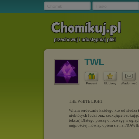
Chomik
Hasło
TWL
Prezent
Ulubiony
Wiadomość