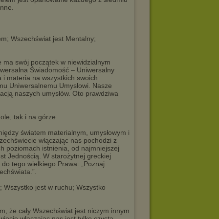
enne.
em; Wszechświat jest Mentalny;
e ma swój początek w niewidzialnym
niwersalna Świadomość – Uniwersalny
 i materia na wszystkich swoich
emu Uniwersalnemu Umysłowi. Nasze
stacją naszych umysłów. Oto prawdziwa
ole, tak i na górze
omiędzy światem materialnym, umysłowym i
szechświecie włączając nas pochodzi z
h poziomach istnienia, od najmniejszej
st Jednością. W starożytnej greckiej
ę do tego wielkiego Prawa: „Poznaj
echświata.”.
; Wszystko jest w ruchu; Wszystko
m, że cały Wszechświat jest niczym innym
iecie włączając nas jest tylko czystą