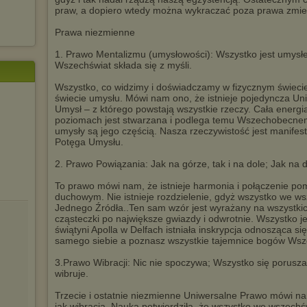
praw, a dopiero wtedy można wykraczać poza prawa zmi
Prawa niezmienne
1. Prawo Mentalizmu (umysłowości): Wszystko jest umysł
Wszechświat składa się z myśli.
Wszystko, co widzimy i doświadczamy w fizycznym świeci
świecie umysłu. Mówi nam ono, że istnieje pojedyncza U
Umysł – z którego powstają wszystkie rzeczy. Cała energia
poziomach jest stwarzana i podlega temu Wszechobecn
umysły są jego częścią. Nasza rzeczywistość jest manife
Potęga Umysłu.
2. Prawo Powiązania: Jak na górze, tak i na dole; Jak na d
To prawo mówi nam, że istnieje harmonia i połączenie p
duchowym. Nie istnieje rozdzielenie, gdyż wszystko we w
Jednego Źródła..Ten sam wzór jest wyrażany na wszystkic
cząsteczki po największe gwiazdy i odwrotnie. Wszystko je
świątyni Apolla w Delfach istniała inskrypcja odnosząca si
samego siebie a poznasz wszystkie tajemnice bogów Wsz
3.Prawo Wibracji: Nic nie spoczywa; Wszystko się porusza
wibruje.
Trzecie i ostatnie niezmienne Uniwersalne Prawo mówi na
jak wibracją. Nauka potwierdziła, że wszystko we wszechśw