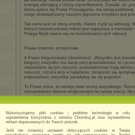
energią wibrującą z różną częstotliwością. Zasada, że „
której opiera się Prawo Przyciągania, ma swoją podstawę 
czego doświadczamy naszymi pięcioma zmysłami jest prz
Tak samo jest ze sferą umysłu. Nasze myśli są wibracją. 
których bezwarunkowa miłość jest najwyższa a nienawiść n
Potęga Myśli opiera się na kontrolowaniu tych wibracji.
Prawa zmienne, przejściowe
4.Prawo biegunowości (dwoistości): „Wszystko jest dwois
bieguny; wszystko ma swoje pary przeciwieństw; to i prz
niepodobne są tym samym); przeciwieństwa mają identycz
naturze), różnica leży w natężeniu; skrajności się spotyka
półprawdami; wszystkie paradoksy da się pogodzić
To Prawo mówi, że istnieją dwie strony wszystkiego. Rzecz
rzeczywistości dwoma skrajnościami tej samej rzeczy. Na p
oka wydają się sobie przeciwne ale prawdą jest, że są ró
rzeczy. To samo odnosi się do miłości i nienawiści, wojny i 
energii i materii. Można przejść od nienawiści do miłośc
podniesienie własnych wibracji. Starożytne Hermetyczne N
Wykorzystujemy pliki cookies i podobne technologie w celu
usprawnienia korzystania z serwisu Chomikuj.pl oraz wyświetlenia
Neutralizacja Prawa Polaryzacji. Zasada dwoistości moż
reklam dopasowanych do Twoich potrzeb.
fizycznym i mentalnym świecie. Jednak na płaszczyźnie du
ponad przeciwnościami” – jak napisano w starożytnej epo
Jeśli nie zmienisz ustawień dotyczących cookies w Twojej
każdą myślą, stwierdzeniem, działaniem wszechmocnego 
przeglądarce, wyrażasz zgodę na ich umieszczanie na Twoim