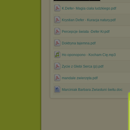
K.Defer- Magia ciała ludzkiego.pdf
Krystian Defer - Kuracja natury.pdf
Percepcje świata -Defer Kr.pdf
Doktryna tajemna.pdf
Ho oponopono - Kocham Cię.mp3
Zycie z Glebi Serca (p).pdf
mandale zwierzęta.pdf
Marciniak Barbara Zwiastuni świtu.doc