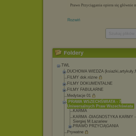
Rozwiń
Szukaj plików
Foldery
TWL
DUCHOWA WIEDZA (ksiażki,artykuły
,
FILMY dok.różne
FILMY DOKUMENTALNE
FILMY FABULARNE
Medytacje 01
PRAWA WSZECHŚWIATA - 7
Uniwersalnych Praw Wszechświata
KARMA
KARMA -DIAGNOSTYKA KARMY -
Siergiej M.Łazariew
PRAWO PRZYCIĄGANIA
Prywatne