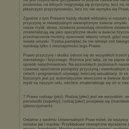
poziomów, na których rozgrywają się przyczyny, lecz nic n
płaszczyzn przyczynowości, lecz nic nie wymyka się Praw
Zgodnie z tym Prawem każdy skutek widzialny w naszym 
przyczynę w niewidzialnym wewnętrznym świecie umysłu. Je
nasze myśli, słowa, działania powodują określone działani
zmaterializują się jako specyficzne skutki w świecie fizy
przeznaczenia musimy opanować własny umysł, gdyż wszys
świata umysłu. Trzeba pamiętać,że nie istnieje coś takieg
wynikają tylko z nieznajomości tego Prawa.
Prawo przyczyny i skutku odnosi się do wszystkich trzec
mentalnego i fizycznego. Różnica jest taka, że na planie 
sposób natychmiastowy. Na pozostałych poziomach nasze 
czasowe opóźnienia pomiędzy przyczyną i ewentualnym s
celach i pragnieniach używając twórczej wizualizacji, to 
fizycznym jest już automatycznie stworzone w świecie du
myśli na naszym celu, wkrótce zmaterializuje się on w na
7.Prawo rodzaju (płci): Rodzaj (płeć) jest we wszystkim; 
pierwiastki (aspekty); rodzaj (płeć) przejawia się (manife
(płaszczyznach)
Ostatnie z siedmiu Uniwersalnych Praw mówi, że wszyscy
żeńskie jak i męskie. Przykładowe zewnętrzne wyrażenia ż
intuicja, łagodność. Męskie natomiast to energia, zaufanie 