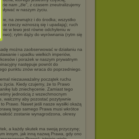
idzie nam „źle”, z czasem zneutralizujemy
ziaływać w naszym życiu.
nie, na zewnątrz i do środka; wszystko
tkie rzeczy wznoszą się i upadają); ruch
enie w lewo jest równe odchyleniu w
 lewo); rytm dąży do wyrównania (rytm się
asadę można zaobserwować w działaniu na
tawanie i upadku wielkich imperiów,
ukcesów i porażek w naszym prywatnym
minacyjny następuje powrót do
wego punktu znów wraca do poprzedniego.
emal niezauważalny początek ruchu
 życia. Kiedy czujemy, że to Prawo
anikę lub zniechęcenie. Zamiast tego
steśmy jednością z wszechmocnym
e, walczmy aby pozostać pozytywnie
to Prawo. Nawet jeśli nasze wysiłki okażą
 sprawą tego samego Prawa musi wkrótce
wałość zostanie wynagrodzona, okresy
tek, a każdy skutek ma swoją przyczynę;
czym innym, jak inną nazwą Prawa, gdy ono
ozpoznanego Prawa); istnieje wiele