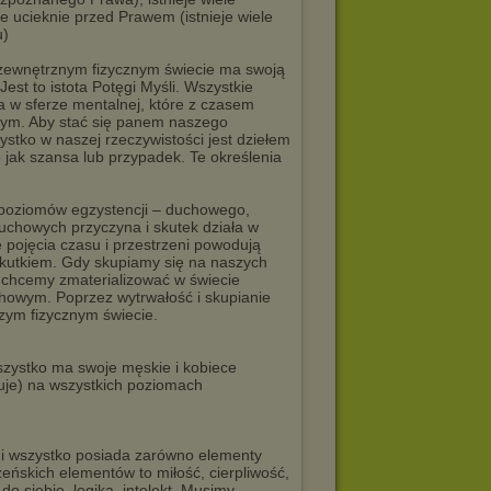
ie ucieknie przed Prawem (istnieje wiele
u)
zewnętrznym fizycznym świecie ma swoją
st to istota Potęgi Myśli. Wszystkie
a w sferze mentalnej, które z czasem
cznym. Aby stać się panem naszego
tko w naszej rzeczywistości jest dziełem
o jak szansa lub przypadek. Te określenia
h poziomów egzystencji – duchowego,
duchowych przyczyna i skutek działa w
pojęcia czasu i przestrzeni powodują
kutkiem. Gdy skupiamy się na naszych
co chcemy zmaterializować w świecie
chowym. Poprzez wytrwałość i skupianie
szym fizycznym świecie.
wszystko ma swoje męskie i kobiece
stuje) na wszystkich poziomach
 i wszystko posiada zarówno elementy
eńskich elementów to miłość, cierpliwość,
do siebie, logika, intelekt. Musimy