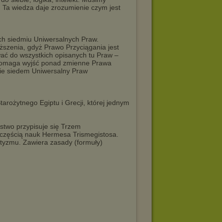
 Ta wiedza daje zrozumienie czym jest
ych siedmiu Uniwersalnych Praw.
ższenia, gdyż Prawo Przyciągania jest
 do wszystkich opisanych tu Praw –
 pomaga wyjść ponad zmienne Prawa
kie siedem Uniwersalny Praw
tarożytnego Egiptu i Grecji, której jednym
rstwo przypisuje się Trzem
t częścią nauk Hermesa Trismegistosa.
metyzmu. Zawiera zasady (formuły)