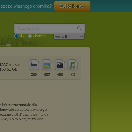
eszcze własnego chomika?
Załóż konto
Nazwa pliku
pliki
chomiki
1867
plików
150,51
GB
368
802
496
83