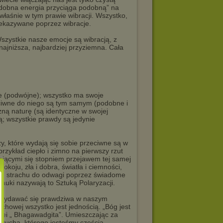
podobna energia przyciąga podobną” na
właśnie w tym prawie wibracji. Wszystko,
ekazywane poprzez wibracje.
Wszystkie nasze emocje są wibracją, z
ajniższa, najbardziej przyziemna. Cała
te (podwójne); wszystko ma swoje
eciwne do niego są tym samym (podobne i
ną naturę (są identyczne w swojej
ją; wszystkie prawdy są jedynie
y, które wydają się sobie przeciwne są w
rzykład ciepło i zimno na pierwszy rzut
żniącymi się stopniem przejawem tej samej
pokoju, zła i dobra, światła i ciemności,
i, od strachu do odwagi poprzez świadome
auki nazywają to Sztuką Polaryzacji.
e wydawać się prawdziwa w naszym
chowej wszystko jest jednością. „Bóg jest
pei „ Bhagawadgita”. Umieszczając za
Ducha, którego jesteśmy częścią,