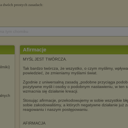
 na tym chomiku
Afirmacje
MYŚL JEST TWÓRCZA.
filmiki)
Tak bardzo twórcza, że wszystko, o czym myślimy, wpływa
powiedzieć, że zmieniamy myślami świat.
Zgodnie z uniwersalną zasadą „podobne przyciąga podobn
pozytywne myśli i osoby o podobnym nastawieniu, w ten s
wzmacnia się działanie kreacji.
lnych
Stosując afirmacje, przekodowujemy w sobie wszystkie bł
sobie zakodowaliśmy, a których negatywne działanie już
reagowaniu i naszym postępowaniu.
AFIRMACJA