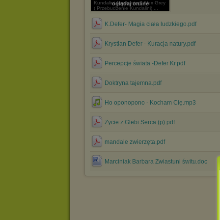
Kundalini Awakening, Alex Grey
oglądaj online
( Przebudzenie Kundalini) ...
K.Defer- Magia ciała ludzkiego.pdf
Krystian Defer - Kuracja natury.pdf
Percepcje świata -Defer Kr.pdf
Doktryna tajemna.pdf
Ho oponopono - Kocham Cię.mp3
Zycie z Glebi Serca (p).pdf
mandale zwierzęta.pdf
Marciniak Barbara Zwiastuni świtu.doc