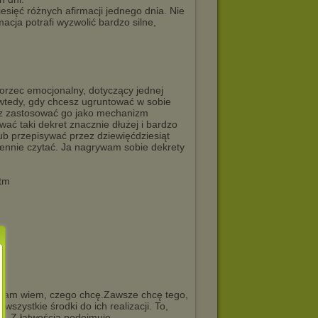
iesięć różnych afirmacji jednego dnia. Nie
macja potrafi wyzwolić bardzo silne,
zorzec emocjonalny, dotyczący jednej
 wtedy, gdy chcesz ugruntować w sobie
sz zastosować go jako mechanizm
ć taki dekret znacznie dłużej i bardzo
lub przepisywać przez dziewięćdziesiąt
dziennie czytać. Ja nagrywam sobie dekrety
htm
......, sam wiem, czego chcę.Zawsze chcę tego,
wszystkie środki do ich realizacji. To,
w. Z łatwością podejmuję