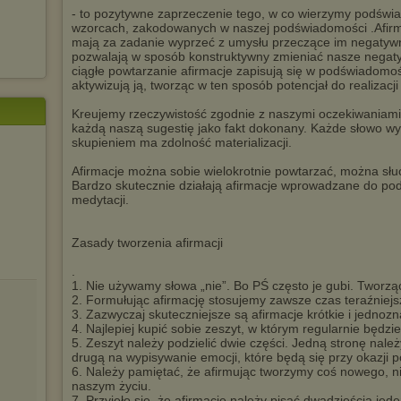
- to pozytywne zaprzeczenie tego, w co wierzymy podświa
wzorcach, zakodowanych w naszej podświadomości .Afirm
mają za zadanie wyprzeć z umysłu przeczące im negatywn
pozwalają w sposób konstruktywny zmieniać nasze negaty
ciągłe powtarzanie afirmacje zapisują się w podświadomoś
aktywizują ją, tworząc w ten sposób potencjał do realizacj
Kreujemy rzeczywistość zgodnie z naszymi oczekiwaniam
każdą naszą sugestię jako fakt dokonany. Każde słowo w
skupieniem ma zdolność materializacji.
Afirmacje można sobie wielokrotnie powtarzać, można słu
Bardzo skutecznie działają afirmacje wprowadzane do pod
medytacji.
Zasady tworzenia afirmacji
.
1. Nie używamy słowa „nie”. Bo PŚ często je gubi. Tworzą
2. Formułując afirmację stosujemy zawsze czas teraźniejs
3. Zazwyczaj skuteczniejsze są afirmacje krótkie i jednoz
4. Najlepiej kupić sobie zeszyt, w którym regularnie będz
5. Zeszyt należy podzielić dwie części. Jedną stronę należ
drugą na wypisywanie emocji, które będą się przy okazji p
6. Należy pamiętać, że afirmując tworzymy coś nowego, ni
naszym życiu.
7. Przyjęło się, że afirmacje należy pisać dwadzieścia jede