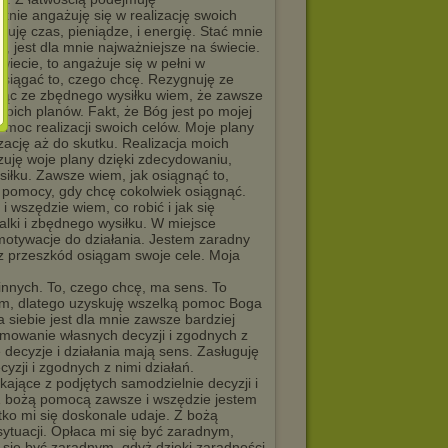
hętnie angażuję się w realizację swoich
uję czas, pieniądze, i energię. Stać mnie
, jest dla mnie najważniejsze na świecie.
wiecie, to angażuje się w pełni w
 osiągać to, czego chcę. Rezygnuję ze
jąc ze zbędnego wysiłku wiem, że zawsze
moich planów. Fakt, że Bóg jest po mojej
 moc realizacji swoich celów. Moje plany
izację aż do skutku. Realizacja moich
izuję woje plany dzięki zdecydowaniu,
ysiłku. Zawsze wiem, jak osiągnąć to,
 pomocy, gdy chcę cokolwiek osiągnąć.
 wszędzie wiem, co robić i jak się
ki i zbędnego wysiłku. W miejsce
 motywacje do działania. Jestem zaradny
bez przeszkód osiągam swoje cele. Moja
innych. To, czego chcę, ma sens. To
nem, dlatego uzyskuję wszelką pomoc Boga
a siebie jest dla mnie zawsze bardziej
jmowanie własnych decyzji i zgodnych z
 decyzje i działania mają sens. Zasługuję
zji i zgodnych z nimi działań.
ające z podjętych samodzielnie decyzji i
 Z bożą pomocą zawsze i wszędzie jestem
ko mi się doskonale udaje. Z bożą
ytuacji. Opłaca mi się być zaradnym,
 się być zaradnym ,gdyż dzięki zaradności