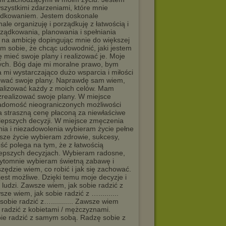
szystkimi zdarzeniami, które mnie
ządkowaniem. Jestem doskonale
e organizuję i porządkuję z łatwością i
ądkowania, planowania i spełniania
i na ambicję dopingując mnie do większej
m sobie, że chcąc udowodnić, jaki jestem
 mieć swoje plany i realizować je. Moje
zych. Bóg daje mi moralne prawo, bym
 mi wystarczająco dużo wsparcia i miłości
zować swoje plany. Naprawdę sam wiem,
ealizować każdy z moich celów. Mam
 zrealizować swoje plany. W miejsce
iadomość nieograniczonych możliwości
a straszną cenę płaconą za niewłaściwe
lepszych decyzji. W miejsce zmęczenia
ia i niezadowolenia wybieram życie pełne
alsze życie wybieram zdrowie, sukcesy,
ść polega na tym, że z łatwością
jlepszych decyzjach. Wybieram radosne,
rzytomnie wybieram świetną zabawę i
 wszędzie wiem, co robić i jak się zachować.
jest możliwe. Dzięki temu moje decyzje i
ludzi. Zawsze wiem, jak sobie radzić z
e wiem, jak sobie radzić z …..........
sobie radzić z…........... Zawsze wiem
 radzić z kobietami / mężczyznami.
ie radzić z samym sobą. Radzę sobie z