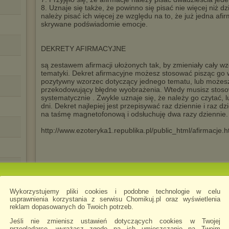
8. Uznaje się także, że powinno się pisać nie więcej niż dz
należy pisać ich więcej ze względu na to, że już jedna afir
skrywane podświadomie emocje.
DEKRETY AFIRMACYJNE
są zestawem afirmacji ułożonych tak, by zmieniały cały w
tematyki. Dekret afirmacyjne możesz stosować pisząc go
pozytywny wzorzec dotyczący jednego tematu, lub może
przekodowujący błędne wyobrażenia. Wtedy musisz stosowa
systematycznie . Zwykle uznaje się, że należy go czytać, 
dni. Dekret najlepiej jest przepisywać raz dziennie i raz 
na taśmę magnetofonową i odsłuchuję dwa razy dziennie.
http://www.ezoteryka1.republika.pl/public_html/afirmacje.
Leszek Żądło
Zaradność (dekret afirmacyjny)
Wykorzystujemy pliki cookies i podobne technologie w celu
usprawnienia korzystania z serwisu Chomikuj.pl oraz wyświetlenia
reklam dopasowanych do Twoich potrzeb.
Ja, ............, zawsze wiem, czego chcę. Ja, ...............
co najlepsze i najkorzystniejsze. Mam swoje własne plany i 
Jeśli nie zmienisz ustawień dotyczących cookies w Twojej
czego chcę, jest dla mnie ważniejsze od cudzych pomysłó
przeglądarce, wyrażasz zgodę na ich umieszczanie na Twoim