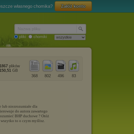
eszcze własnego chomika?
Załóż konto
Nazwa pliku
pliki
chomiki
1867
plików
150,51
GB
368
802
496
83