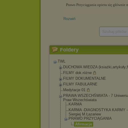
Rozwiń
Szukaj plików
Foldery
TWL
DUCHOWA WIEDZA (ksiażki,artykuły
,
FILMY dok.różne
FILMY DOKUMENTALNE
FILMY FABULARNE
Medytacje 01
PRAWA WSZECHŚWIATA - 7 Uniwersa
Praw Wszechświata
KARMA
KARMA -DIAGNOSTYKA KARMY -
Siergiej M.Łazariew
PRAWO PRZYCIĄGANIA
Afirmacje