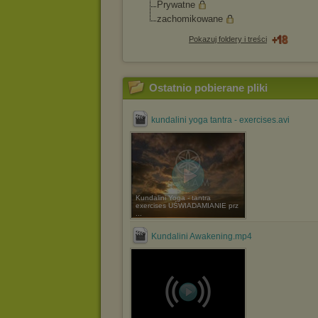
Prywatne
zachomikowane
Pokazuj foldery i treści
Ostatnio pobierane pliki
kundalini yoga tantra - exercises.avi
Kundalini Yoga - tantra
exercises UŚWIADAMIANIE prz
...
Kundalini Awakening.mp4