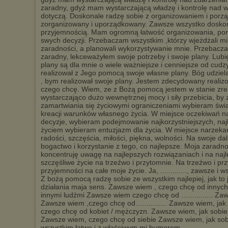
zaradny, gdyż mam wystarczającą władzę i kontrolę nad w
dotyczą. Doskonale radzę sobie z organizowaniem i por
zorganizowany i uporządkowany. Zawsze wszystko doskonal
przyjemnością. Mam ogromną łatwość organizowania, porz
swych decyzji. Przebaczam wszystkim ,którzy wjeżdżali m
zaradności, a planowali wykorzystywanie mnie. Przebacza
zaradny, lekceważyłem swoje potrzeby i swoje plany. Lubię
plany są dla mnie o wiele ważniejsze i cenniejsze od cud
realizował z Jego pomocą swoje własne plany. Bóg udziela
, bym realizował swoje plany. Jestem zdecydowany reali
czego chcę. Wiem, ze z Bożą pomocą jestem w stanie zr
wystarczająco dużo wewnętrznej mocy i siły przebicia, by
zamartwiania się życiowymi ograniczeniami wybieram św
kreacji warunków własnego życia. W miejsce oczekiwań n
decyzje, wybieram podejmowanie najkorzystniejszych, naj
życiem wybieram entuzjazm dla życia. W miejsce narzekan
radości, szczęścia, miłości, piękna, wolności. Na swoje d
bogactwo i korzystanie z tego, co najlepsze. Moja zaradno
koncentruję uwagę na najlepszych rozwiązaniach i na na
szczęśliwe życie na trzeźwo i przytomnie. Na trzeźwo i p
przyjemności na całe moje życie. Ja, ............., zawsze i
Z bożą pomocą radzę sobie ze wszystkim najlepiej, jak to 
działania maja sens. Zawsze wiem , czego chcę od innych 
innymi ludźmi Zawsze wiem czego chcę od …............ Zawsz
Zawsze wiem ,czego chcę od…............ Zawsze wiem, jak 
czego chcę od kobiet / mężczyzn. Zawsze wiem, jak sobie
Zawsze wiem, czego chcę od siebie Zawsze wiem, jak sob
wszystkim łatwo i z właściwym mi humorem.