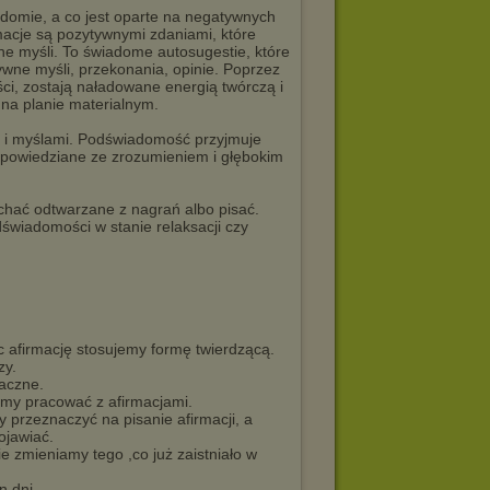
domie, a co jest oparte na negatywnych
acje są pozytywnymi zdaniami, które
e myśli. To świadome autosugestie, które
wne myśli, przekonania, opinie. Poprzez
ci, zostają naładowane energią twórczą i
i na planie materialnym.
i i myślami. Podświadomość przyjmuje
ypowiedziane ze zrozumieniem i głębokim
chać odtwarzane z nagrań albo pisać.
świadomości w stanie relaksacji czy
c afirmację stosujemy formę twierdzącą.
zy.
naczne.
iemy pracować z afirmacjami.
y przeznaczyć na pisanie afirmacji, a
ojawiać.
e zmieniamy tego ,co już zaistniało w
n dni.