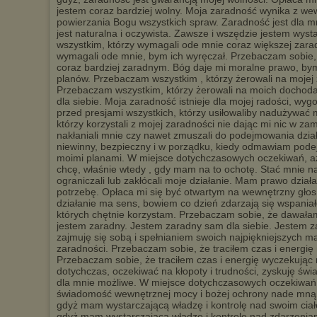
jestem coraz bardziej wolny. Moja zaradność wynika z we
powierzania Bogu wszystkich spraw. Zaradność jest dla 
jest naturalna i oczywista. Zawsze i wszędzie jestem wys
wszystkim, którzy wymagali ode mnie coraz większej zara
wymagali ode mnie, bym ich wyręczał. Przebaczam sobie, ż
coraz bardziej zaradnym. Bóg daje mi moralne prawo, bym
planów. Przebaczam wszystkim , którzy żerowali na mojej z
Przebaczam wszystkim, którzy żerowali na moich dochoda
dla siebie. Moja zaradność istnieje dla mojej radości, wy
przed presjami wszystkich, którzy usiłowaliby nadużywać
którzy korzystali z mojej zaradności nie dając mi nic w z
nakłaniali mnie czy nawet zmuszali do podejmowania dzi
niewinny, bezpieczny i w porządku, kiedy odmawiam podej
moimi planami. W miejsce dotychczasowych oczekiwań, aż 
chcę, właśnie wtedy , gdy mam na to ochotę. Stać mnie n
ograniczali lub zakłócali moje działanie. Mam prawo dział
potrzebę. Opłaca mi się być otwartym na wewnętrzny głos
działanie ma sens, bowiem co dzień zdarzają się wspania
których chętnie korzystam. Przebaczam sobie, że dawałam
jestem zaradny. Jestem zaradny sam dla siebie. Jestem za
zajmuję się sobą i spełnianiem swoich najpiękniejszych m
zaradności. Przebaczam sobie, że traciłem czas i energię 
Przebaczam sobie, że traciłem czas i energię wyczekując n
dotychczas, oczekiwać na kłopoty i trudności, zyskuję św
dla mnie możliwe. W miejsce dotychczasowych oczekiwań n
świadomość wewnętrznej mocy i bożej ochrony nade mną i
gdyż mam wystarczającą władzę i kontrolę nad swoim ciał
gdyż mam wystarczającą władzę i kontrolę nad zdarzeni