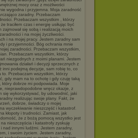
wnętrznej mocy oraz z możliwości
mnie wygodna i przyjemna. Moja zaradność
tarczająco zaradny. Przebaczam
dności. Przebaczam wszystkim , którzy
e traciłem czas i energię usiłując być
 zajmował się sobą i realizacją moich
aradności i na mojej życzliwości.
ch i na mojej pracy. Jestem zaradny sam
gody i przyjemności. Bóg ochrania mnie
 mojej zaradności. Przebaczam wszystkim,
amian. Przebaczam wszystkim, którzy
ałań niezgodnych z moimi planami. Jestem
mowania działań i decyzji sprzecznych z
inni podejmą decyzje, sam robię to, co
a to. Przebaczam wszystkim, którzy
ać, gdy mam na to ochotę i gdy czuję taką
, który dobrze mi podpowiada. Moje
łe, nieprawdopodobne wręcz okazje, z
 się wykorzystywać, by udowodnić, jaki
radny realizując swoje plany. Fakt, że
arzeń, dobrze, świadczy o mojej
na wyczekiwanie nieszczęść i katastrof.
a kłopoty i trudności. Zamiast, jak
iadomość, że z bożą pomocą wszystko jest
a nieszczęścia i katastrofy zyskuję
 nad innymi ludźmi. Jestem zaradny,
em, i swoim życiem. Jestem zaradny,
ami zachodzącymi w moim życiu. Jestem