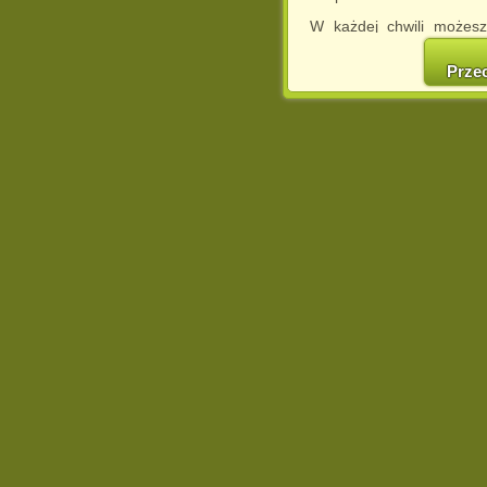
W każdej chwili możesz
cookies w swojej przeglą
w naszej Pol
Prze
http://chomikuj.pl/Polity
Jednocześnie informuje
może spowodować ogr
Chomikuj.pl.
W przypadku braku twojej
prosimy o opuszczenie se
Wykorzystanie plików c
(dostosowanie reklam do
działań marketingowych).
Wyrażenie sprzeciwu spo
będzie dopasowana do Tw
wyświetlona przypadkowo
Istnieje możliwość zmian
sposób uniemożliwiając
urządzeniu końcowym. M
dokonując odpowiednich
internetowej.
Pełną informację na 
http://chomikuj.pl/Polity