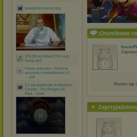
spadochroniarze.mpg
Chomikowe r
KevinP
Zapras
(05) [Bruno Mars] The Lazy
Song.mp3
Prawo autorskie. Ochrona
własności intelektualnej UJ
-....pdf
Musisz się
Co się wydarzyło w Madison
County - The Bridges Of
Mad....rmvb
Zaprzyjaźnion