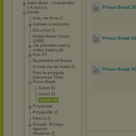
Sailor Moon - Czarodziejka
Prison Break S
z Księżyca
Seriale
Ania, nie Anna
Gotowe na wszystko
Gra o tron
Hrabia Monte Christo
Prison Break S0
(1998)
Jak poznałem waszą
matkę (napisy pl)
Kyle XY
Na południe od Brazos
O mnie się nie martw
Prison Break S
Pora na przygodę
(Adventure Time)
Prison Break
Sezon 01
Sezon 02
Sezon 04
Przyjaciele
Przyjaciółki
Ranczo
Roswell. W kręgu
tajemnic
Wiedźmin