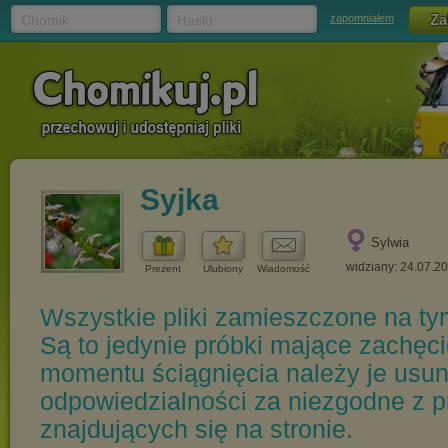
Chomik
Hasło
zapomniałem
Syjka
Sylwia
widziany: 24.07.2
Prezent
Ulubiony
Wiadomość