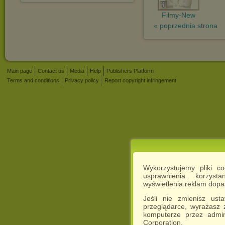
Filmy-New
« poprzednia strona
Main page
Contact us
Media
Help
Publishers Platform
Terms and conditions
Privacy policy
Report copyright infringement
Wykorzystujemy pliki c
usprawnienia korzyst
wyświetlenia reklam dop
Jeśli nie zmienisz ust
przeglądarce, wyrażasz
komputerze przez admin
Corporation.