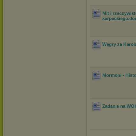
Mit i rzeczywis
karpackiego
.do
Węgry za Karola
Mormoni - Hist
Zadanie na WOK