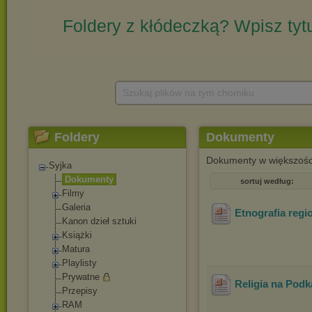
Szukaj plików na tym chomiku
Foldery
Dokumenty
Dokumenty w większości
Syjka
Dokumenty
sortuj według:
Filmy
Galeria
Etnografia regi
Kanon dzieł sztuki
Książki
Matura
Playlisty
Prywatne
Religia na Podk
Przepisy
RAM