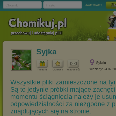
Chomik
Hasło
zapomniałem
Syjka
Sylwia
widziany: 24.07.2
Prezent
Ulubiony
Wiadomość