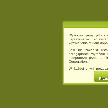
Wykorzystujemy pliki c
usprawnienia korzyst
wyświetlenia reklam dop
Jeśli nie zmienisz ust
przeglądarce, wyrażasz
komputerze przez admin
Corporation.
W każdej chwili możesz
cookies w swojej przeglą
w naszej Pol
Prze
http://chomikuj.pl/Polity
Jednocześnie informuje
może spowodować ogr
Chomikuj.pl.
W przypadku braku twojej
prosimy o opuszczenie se