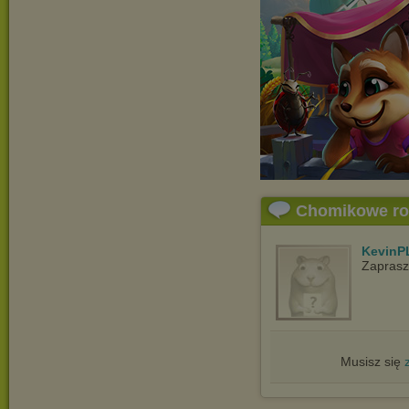
Chomikowe r
KevinP
Zapras
Musisz się