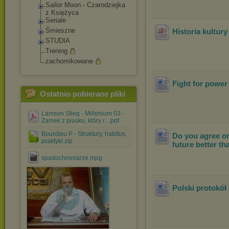
Sailor Moon - Czarodziejka
z Księżyca
Seriale
Śmieszne
Historia kultur
STUDIA
Trening
zachomikowane
Fight for powe
Ostatnio pobierane pliki
Larsson Stieg - Millenium 03 -
Zamek z piasku, który r....pdf
Bourdieu P - Struktury, habitus,
Do you agree or 
praktyki.zip
future better th
spadochroniarze.mpg
Polski protokół