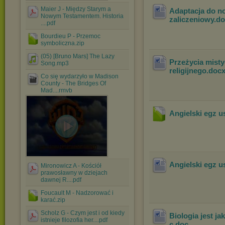
Maier J - Między Starym a
Adaptacja do n
Nowym Testamentem. Historia
zaliczeniowy
.d
....pdf
Bourdieu P - Przemoc
symboliczna.zip
(05) [Bruno Mars] The Lazy
Przeżycia misty
Song.mp3
religijnego
.doc
Co się wydarzyło w Madison
County - The Bridges Of
Mad....rmvb
Angielski egz u
Angielski egz u
Mironowicz A - Kościół
prawosławny w dziejach
dawnej R....pdf
Foucault M - Nadzorować i
karać.zip
Scholz G - Czym jest i od kiedy
Biologia jest ja
istnieje filozofia her....pdf
c
.doc