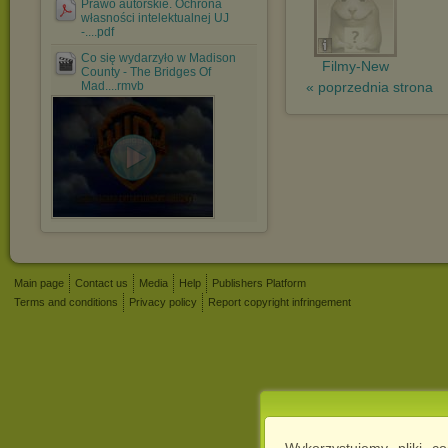
Prawo autorskie. Ochrona
własności intelektualnej UJ
-....pdf
Co się wydarzyło w Madison
Filmy-New
County - The Bridges Of
Mad....rmvb
« poprzednia strona
Main page
Contact us
Media
Help
Publishers Platform
Terms and conditions
Privacy policy
Report copyright infringement
Wykorzystujemy pliki c