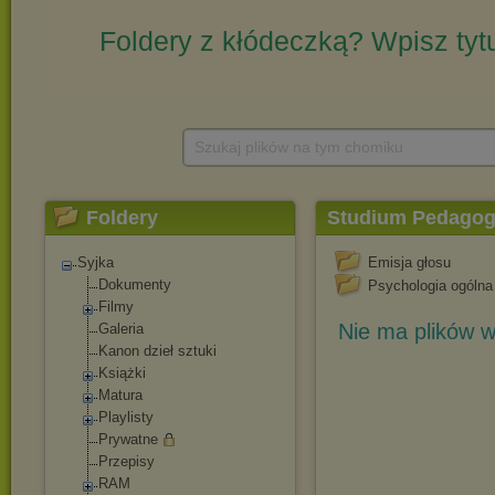
Szukaj plików na tym chomiku
Foldery
Studium Pedagog
Syjka
Emisja głosu
Dokumenty
Psychologia ogólna
Filmy
Nie ma plików w
Galeria
Kanon dzieł sztuki
Książki
Matura
Playlisty
Prywatne
Przepisy
RAM