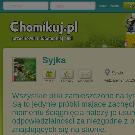
Chomik
Hasło
zapomniałem
Syjka
Sylwia
widziany: 24.07.2
Prezent
Ulubiony
Wiadomość