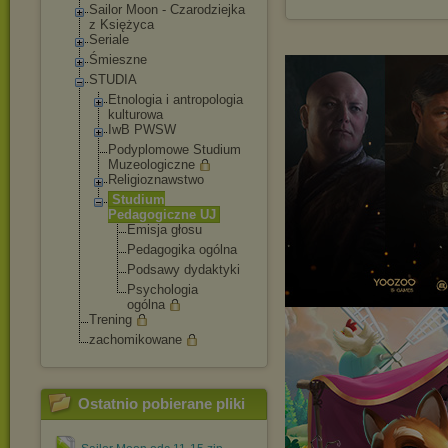
Sailor Moon - Czarodziejka
z Księżyca
Seriale
Śmieszne
STUDIA
Etnologia i antropologia
kulturowa
IwB PWSW
Podyplomowe Studium
Muzeologiczne
Religioznawstw
o
Studium
Pedagogiczne UJ
Emisja głosu
Pedagogika ogólna
Podsawy dydaktyki
Psychologia
ogólna
Trening
zachomikowane
Ostatnio pobierane pliki