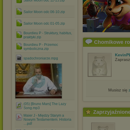
Sailor Moon odc 11-15.zip
Sailor Moon odc 06-10.zip
Sailor Moon odc 01-05.zip
Bourdieu P - Struktury, habitus,
praktyki.zip
Chomikowe r
Bourdieu P - Przemoc
symboliczna.zip
KevinP
spadochroniarze.mpg
Zapras
Musisz się
(05) [Bruno Mars] The Lazy
Song.mp3
Zaprzyjaźnion
Maier J - Między Starym a
Nowym Testamentem. Historia
....pdf