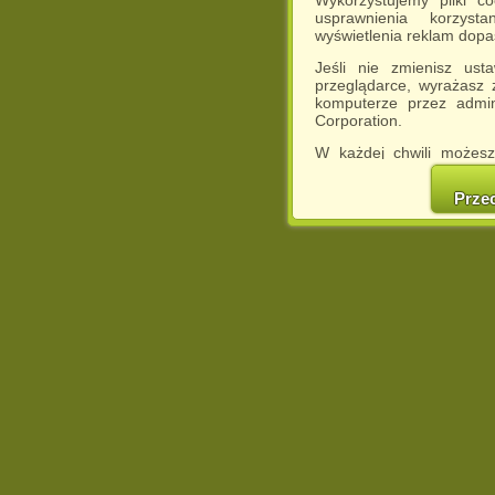
usprawnienia korzyst
wyświetlenia reklam dop
Jeśli nie zmienisz ust
przeglądarce, wyrażasz
komputerze przez admin
Corporation.
W każdej chwili możesz
cookies w swojej przeglą
w naszej Pol
Prze
http://chomikuj.pl/Polity
Jednocześnie informuje
może spowodować ogr
Chomikuj.pl.
W przypadku braku twojej
prosimy o opuszczenie se
Wykorzystanie plików c
(dostosowanie reklam do
działań marketingowych).
Wyrażenie sprzeciwu spo
będzie dopasowana do Tw
wyświetlona przypadkowo
Istnieje możliwość zmian