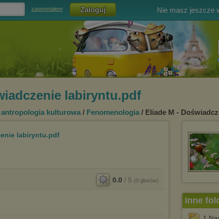
Nie masz jeszcze
zapomniałem
wiadczenie labiryntu.pdf
i antropologia kulturowa
/
Fenomenologia
/ Eliade M - Doświadcz
enie labiryntu.pdf
0.0
/
5
(
0
głosów)
Inne fol
1.Na