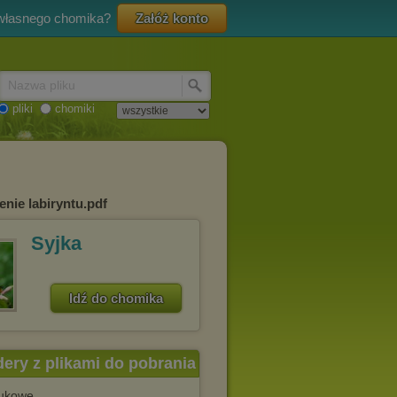
 własnego chomika?
Załóż konto
Nazwa pliku
pliki
chomiki
enie labiryntu.pdf
Syjka
Idź do chomika
dery z plikami do pobrania
ukowe