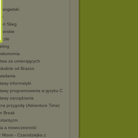
 angielski
ki
son Stieg
sterskie
eczki
eting
oekonomia
itwa za umierających
ołudnie od Brazos
iadania
tawy informatyki
tawy programowania w języku C
tawy zarządzania
 na przygodę (Adventure Time)
on Break
estantyzm
gia a nowoczesność
r Moon - Czarodziejka z