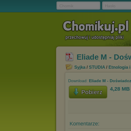
Chomik
Hasło
Eliade M - Doś
Syjka
/
STUDIA
/
Etnologia 
Download:
Eliade M - Doświadcz
4,28 MB
Pobierz
Komentarze: