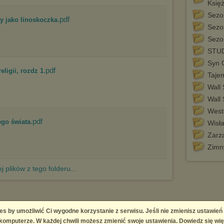
Księ
Sezo
.pdf
sty jako linoskoczka
Sezo
Sezo
STU
Syn 
.pdf
religii, rozdz 1
Taje
Wall 
Wall 
West
.pdf
ego świata
Wisł
Zarz
Zimny
j plików z tego folderu...
es by umożliwić Ci wygodne korzystanie z serwisu. Jeśli nie zmienisz ustawień
 Platform
omputerze. W każdej chwili możesz zmienić swoje ustawienia. Dowiedz się wię
right infringement