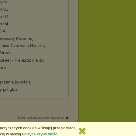
życa
n 01
n 02
n 04
DIA
Gwiazdy Porannej
mnica Czarnych Rycerzy
Street
Street - Pieniądz nie śpi
ern
a
ądzanie jakością
 jak głaz
Zgłoś jeśli naruszono regulamin
Copyright © 2026
Chomikuj.pl
 dotyczących cookies w Twojej przeglądarce,
cej w naszej
Polityce Prywatności