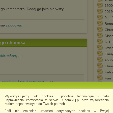
1900
go komentarza. Dodaj go jako pierwszy!
2019
9 i p
Bena
 się
zalogować
Chus
Disc
D-Tu
tego chomika
Dziec
Ener
.zip
ebie tańczą
epub
Etno
Fałs
Fun
.zip
 ontologie i świat przeżywa...
Gaze
Grafi
Wykorzystujemy pliki cookies i podobne technologie w celu
Groo
usprawnienia korzystania z serwisu Chomikuj.pl oraz wyświetlenia
HTM
reklam dopasowanych do Twoich potrzeb.
.zip
nkreutz-Jędrzejewiczowa C - ...
IwB
Jeśli nie zmienisz ustawień dotyczących cookies w Twojej