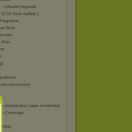
 - Człowiek legenda
.10.03 Giizk wykład 1
ół tygodnia
ssi Bros
teczka
o Polo
ne
i
gy
graficzne
zywy narzeczony
ty
ka inżynierska i zapis konstrukcji
ve Coverage
L
 PWSW