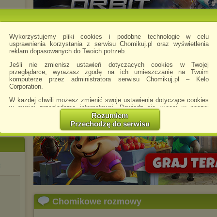
Wykorzystujemy pliki cookies i podobne technologie w celu
usprawnienia korzystania z serwisu Chomikuj.pl oraz wyświetlenia
reklam dopasowanych do Twoich potrzeb.
Jeśli nie zmienisz ustawień dotyczących cookies w Twojej
przeglądarce, wyrażasz zgodę na ich umieszczanie na Twoim
komputerze przez administratora serwisu Chomikuj.pl – Kelo
Corporation.
W każdej chwili możesz zmienić swoje ustawienia dotyczące cookies
w swojej przeglądarce internetowej. Dowiedz się więcej w naszej
Polityce Prywatności -
http://chomikuj.pl/PolitykaPrywatnosci.aspx
.
Rozumiem
Przechodzę do serwisu
Jednocześnie informujemy że zmiana ustawień przeglądarki może
spowodować ograniczenie korzystania ze strony Chomikuj.pl.
W przypadku braku twojej zgody na akceptację cookies niestety
prosimy o opuszczenie serwisu chomikuj.pl.
f
Wykorzystanie plików cookies
przez
Zaufanych Partnerów
(dostosowanie reklam do Twoich potrzeb, analiza skuteczności działań
marketingowych).
Wyrażenie sprzeciwu spowoduje, że wyświetlana Ci reklama nie
Chomikowe rozmowy
będzie dopasowana do Twoich preferencji, a będzie to reklama
wyświetlona przypadkowo.