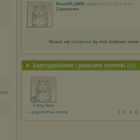
KevinPL2805
napisano 23.12.2024 09:40
Istnieje możliwość zmiany ustawień przeglądarki internetowej w
Zapraszam
sposób uniemożliwiający przechowywanie plików cookies na
urządzeniu końcowym. Można również usunąć pliki cookies,
dokonując odpowiednich zmian w ustawieniach przeglądarki
internetowej.
Pełną informację na ten temat znajdziesz pod adresem
http://chomikuj.pl/PolitykaPrywatnosci.aspx
.
Musisz się
zalogować
by móc dodawać nowe w
Zaprzyjaźnione i polecane chomiki
(81)
ntem.
Filmy-New
« poprzednia strona
1
2
3
4