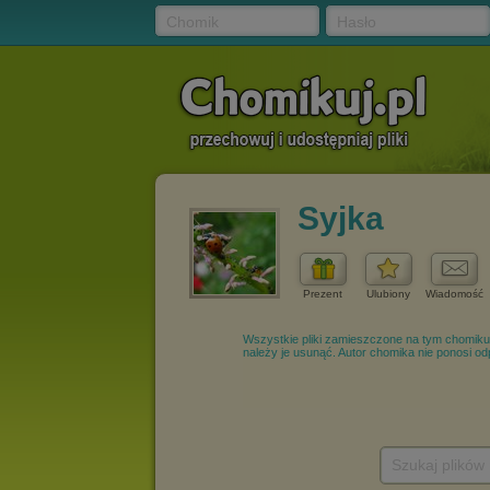
Chomik
Hasło
Syjka
Prezent
Ulubiony
Wiadomość
Szukaj plików