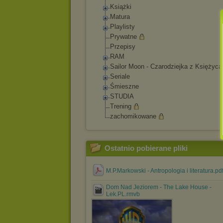
Książki
Matura
Playlisty
Prywatne
Przepisy
RAM
Sailor Moon - Czarodziejka z Księżyca
Seriale
Śmieszne
STUDIA
Trening
zachomikowane
Ostatnio pobierane pliki
M.P.Markowski - Antropologia i literatura.pd
Dom Nad Jeziorem - The Lake House -
Lek.PL.rmvb