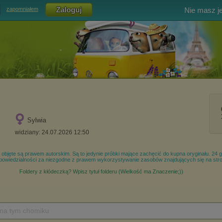
Nie masz j
zapomniałem
Sylwia
widziany: 24.07.2026 12:50
 na tym chomiku