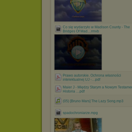
Co się wydarzyło w Madison County - The
Bridges Of Mad....rmvb
Prawo autorskie. Ochrona własności
intelektualnej UJ -....pdf
Maier J - Między Starym a Nowym Testame
Historia ....pdf
(05) [Bruno Mars] The Lazy Song.mp3
spadochroniarze.mpg