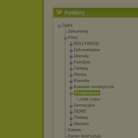
Foldery
Syjka
Dokumenty
Filmy
BOLLYWOOD
Dokumentalne
Dramaty
Familijne
Fantasy
Horrory
Komedie
Komedie romantyczne
Przygodowe
Linia czasu
Sensacyjne
SERIE
Thrillery
Western
Galeria
Kanon dzieł sztuki