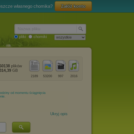
eszcze własnego chomika?
Załóż konto
Nazwa pliku
pliki
chomiki
60138
plików
314,39
GB
2189
53200
997
2016
Ukryj opis