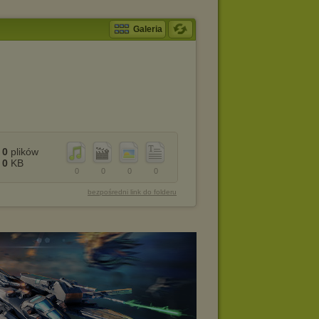
Galeria
0
plików
0
KB
0
0
0
0
bezpośredni link do folderu