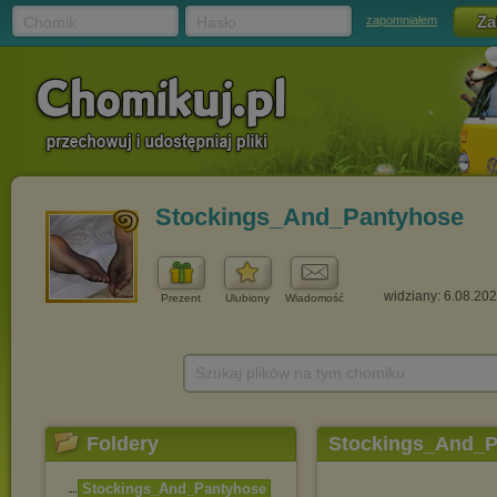
Chomik
Hasło
zapomniałem
Stockings_And_Pantyhose
widziany: 6.08.20
Prezent
Ulubiony
Wiadomość
Szukaj plików na tym chomiku
Foldery
Stockings_And_P
Stockings_And_Pantyh
ose