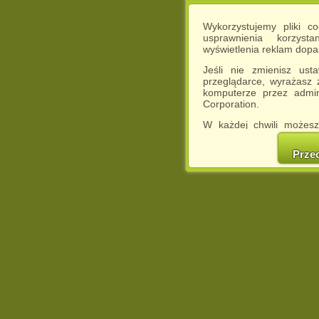
Wykorzystujemy pliki c
usprawnienia korzyst
wyświetlenia reklam dop
Jeśli nie zmienisz ust
przeglądarce, wyrażasz
komputerze przez admin
Corporation.
W każdej chwili możesz
cookies w swojej przeglą
w naszej Pol
Prze
http://chomikuj.pl/Polity
Jednocześnie informuje
może spowodować ogr
Chomikuj.pl.
W przypadku braku twojej
prosimy o opuszczenie se
Wykorzystanie plików c
(dostosowanie reklam do
działań marketingowych).
Wyrażenie sprzeciwu spo
będzie dopasowana do Tw