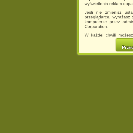
wyświetlenia reklam dop
Jeśli nie zmienisz ust
przeglądarce, wyrażasz
komputerze przez admin
Corporation.
W każdej chwili możesz
cookies w swojej przeglą
w naszej Pol
Prze
http://chomikuj.pl/Polity
Jednocześnie informuje
może spowodować ogr
Chomikuj.pl.
W przypadku braku twojej
prosimy o opuszczenie se
Wykorzystanie plików c
(dostosowanie reklam do
działań marketingowych).
Wyrażenie sprzeciwu spo
będzie dopasowana do Tw
wyświetlona przypadkowo
Istnieje możliwość zmian
sposób uniemożliwiając