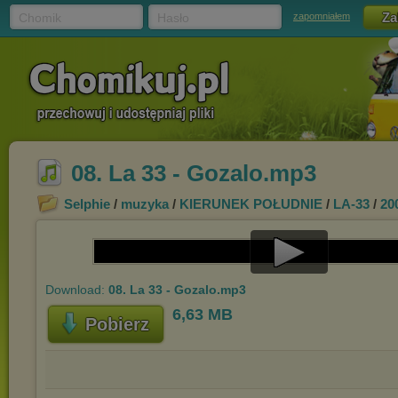
Chomik
Hasło
zapomniałem
08. La 33 - Gozalo.mp3
Selphie
/
muzyka
/
KIERUNEK POŁUDNIE
/
LA-33
/
20
Play
Download:
08. La 33 - Gozalo.mp3
Video
6,63 MB
Pobierz