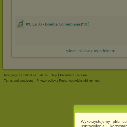
.mp3
09. La 33 - Bomba Colombiana
więcej plików z tego folderu...
Main page
Contact us
Media
Help
Publishers Platform
Terms and conditions
Privacy policy
Report copyright infringement
Wykorzystujemy pliki c
usprawnienia korzyst