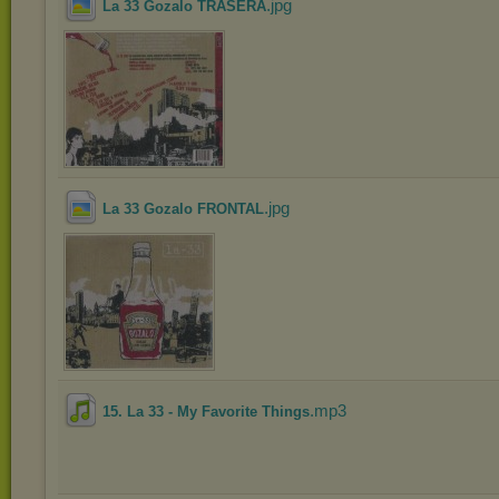
.jpg
La 33 Gozalo TRASERA
.jpg
La 33 Gozalo FRONTAL
.mp3
15. La 33 - My Favorite Things