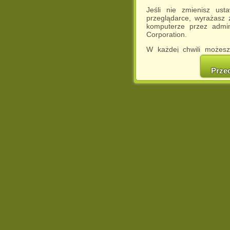
Jeśli nie zmienisz ust
przeglądarce, wyrażasz
komputerze przez admin
Corporation.
W każdej chwili możesz
cookies w swojej przeglą
w naszej Pol
Prze
http://chomikuj.pl/Polity
Jednocześnie informuje
może spowodować ogr
Chomikuj.pl.
W przypadku braku twojej
prosimy o opuszczenie se
Wykorzystanie plików c
(dostosowanie reklam do
działań marketingowych).
Wyrażenie sprzeciwu spo
będzie dopasowana do Tw
wyświetlona przypadkowo
Istnieje możliwość zmian
sposób uniemożliwiając
urządzeniu końcowym. M