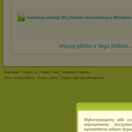
Instrukcja obsługi (PL) System komunikacyjny Mitsubish.
więcej plików z tego folderu..
Main page
Contact us
Media
Help
Publishers Platform
Terms and conditions
Privacy policy
Report copyright infringement
Wykorzystujemy pliki c
usprawnienia korzyst
wyświetlenia reklam dop