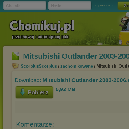
Chomik
Hasło
zapomniałem
Mitsubishi Outlander 2003-200
ScorpiusScorpius
/
zachomikowane
/ Mitsubishi Outl
Download:
Mitsubishi Outlander 2003-2006.
5,93 MB
Pobierz
Komentarze: