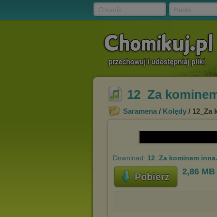
Chomik
Hasło
12_Za kominem
Saramena
/
Kolędy
/ 12_Za 
Download:
12_Za kominem inna
2,86 MB
Pobierz