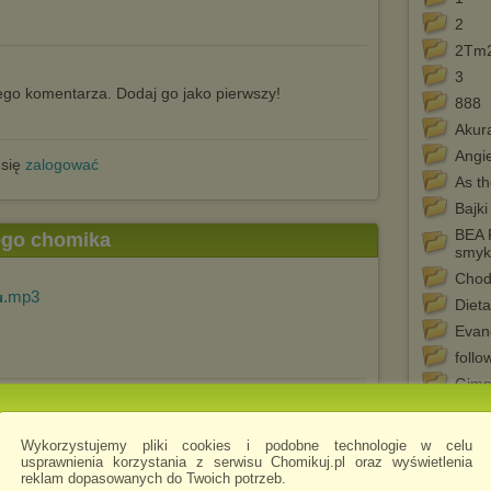
2
2Tm2
3
go komentarza. Dodaj go jako pierwszy!
888
Akur
Angie
 się
zalogować
As th
Bajk
BEA 
tego chomika
smyk
Chod
.mp3
u
Dieta
Evan
follo
Gimn
Happ
200
Wykorzystujemy pliki cookies i podobne technologie w celu
Hops
usprawnienia korzystania z serwisu Chomikuj.pl oraz wyświetlenia
reklam dopasowanych do Twoich potrzeb.
Inne