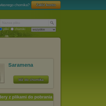
 własnego chomika?
Załóż konto
Nazwa pliku
pliki
chomiki
Saramena
Idź do chomika
dery z plikami do pobrania