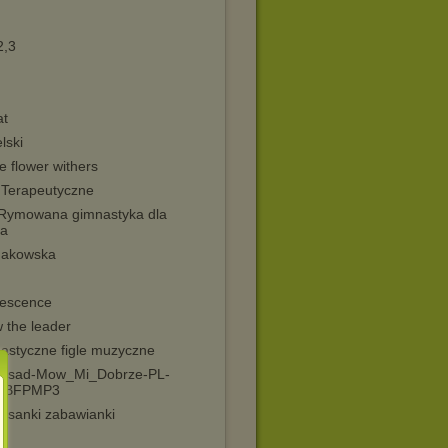
,3
at
lski
e flower withers
i Terapeutyczne
Rymowana gimnastyka dla
a
akowska
escence
w the leader
astyczne figle muzyczne
ysad-Mow_Mi_Dobrze-PL-
9-BFPMP3
asanki zabawianki