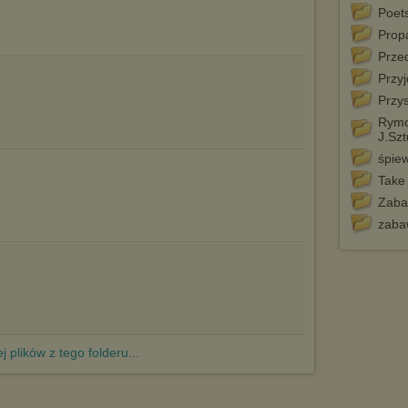
http://chomikuj.pl/PolitykaPrywatnosci.aspx
.
Poets
Prop
Prze
Przyj
Przy
Rymo
J.Szt
śpie
Take 
Zaba
zaba
j plików z tego folderu...