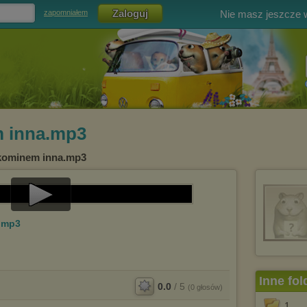
Nie masz jeszcze
zapomniałem
 inna.mp3
kominem inna.mp3
Play
.mp3
Video
Inne fol
0.0
/
5
(
0
głosów)
1