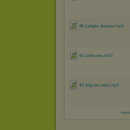
.mp3
06_Lulajże Jezuniu
.mp3
01_cicha noc
.mp3
03_bóg się rodzi
więce