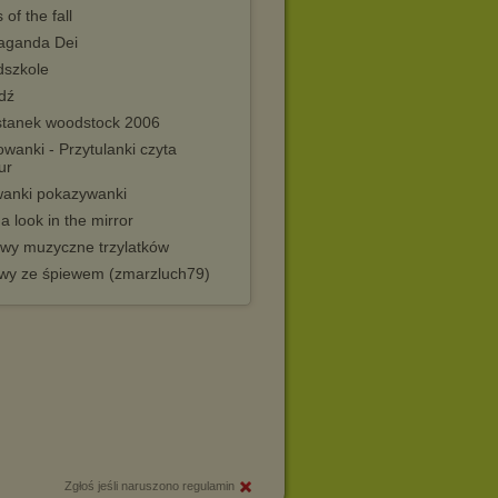
 of the fall
aganda Dei
dszkole
dź
stanek woodstock 2006
wanki - Przytulanki czyta
ur
wanki pokazywanki
a look in the mirror
wy muzyczne trzylatków
wy ze śpiewem (zmarzluch79)
Zgłoś jeśli naruszono regulamin