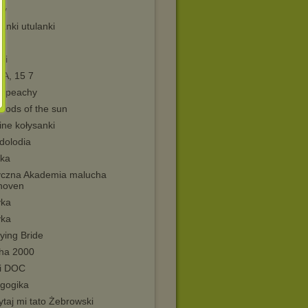
dy
anki utulanki
n
ki
 A, 15 7
is peachy
Gods of the sun
ne kołysanki
dolodia
cka
czna Akademia malucha
hoven
ka
ka
ying Bride
ha 2000
i DOC
gogika
taj mi tato Żebrowski