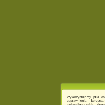
Wykorzystujemy pliki c
usprawnienia korzyst
wyświetlenia reklam dop