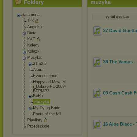
Foldery
muzyka
Saramena
sortuj według:
123
Angielski
37 David Guett
Dieta
K&T
Kolędy
Książki
Muzyka
39 The Vamps - 
2Tm2,3
Akurat
Evanescence
Happysad-Mow_M
i_Dobrze-PL-20
09-
BFPMP3
09 Cash Cash F
KoRn
muzyka
My Dying Bride
Poets of the fall
Playlisty
16 Aloe Blacc -
Przedszkole