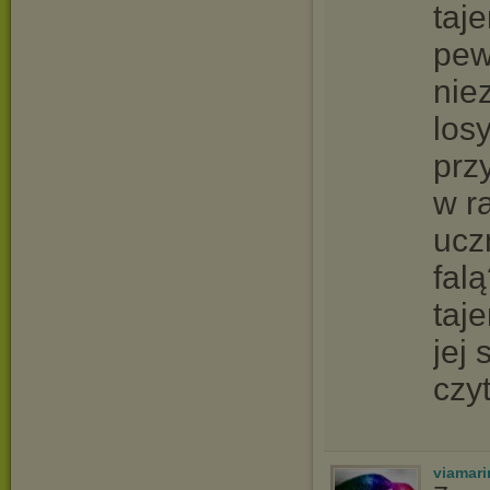
taj
pew
nie
los
prz
w r
ucz
fal
taj
jej
czy
viamari