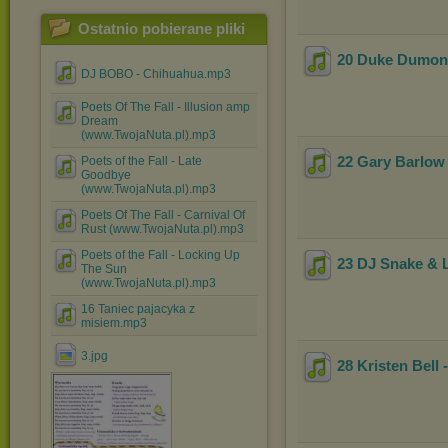
Ostatnio pobierane pliki
20 Duke Dumont 
DJ BOBO - Chihuahua.mp3
Poets Of The Fall - Illusion amp
Dream
(www.TwojaNuta.pl).mp3
22 Gary Barlow
Poets of the Fall - Late
Goodbye
(www.TwojaNuta.pl).mp3
Poets Of The Fall - Carnival Of
Rust (www.TwojaNuta.pl).mp3
Poets of the Fall - Locking Up
23 DJ Snake & 
The Sun
(www.TwojaNuta.pl).mp3
16 Taniec pajacyka z
misiem.mp3
3.jpg
28 Kristen Bell