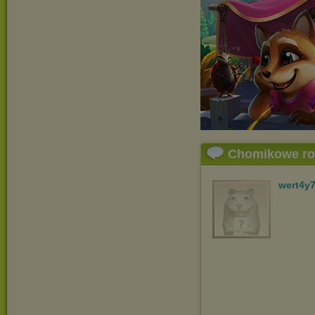
Chomikowe r
wert4y