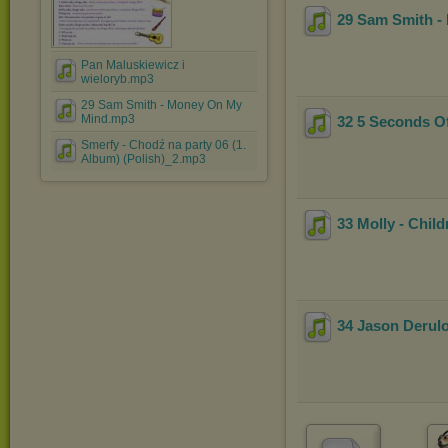
29 Sam Smith -
Pan Maluskiewicz i
wieloryb.mp3
29 Sam Smith - Money On My
Mind.mp3
32 5 Seconds O
Smerfy - Chodź na party 06 (1.
Album) (Polish)_2.mp3
33 Molly - Chil
34 Jason Derul