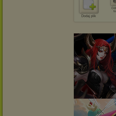
Odt
fo
Dodaj plik