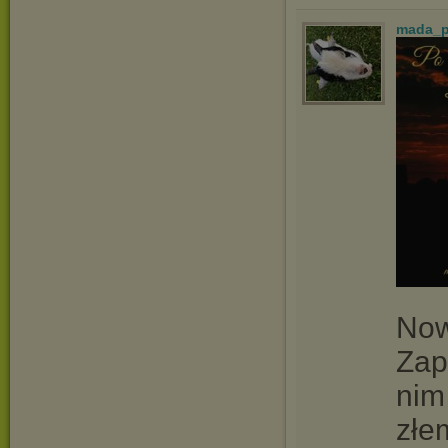
mada_
Now
Zap
nim
złe