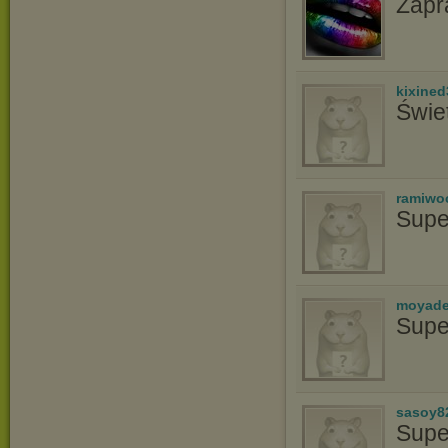
Zapr
kixined
Świe
ramiwo
Supe
moyade
Supe
sasoy8
Supe