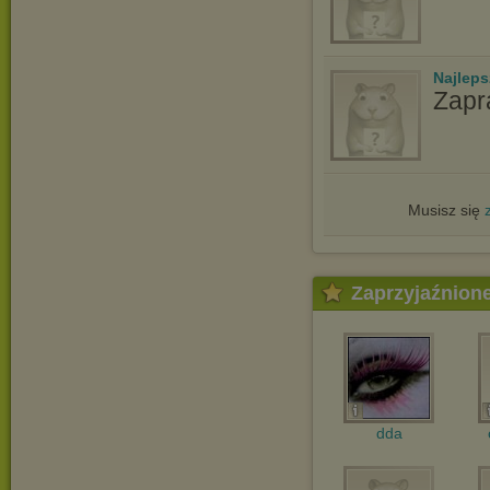
Najlep
Zapr
Musisz się
Zaprzyjaźnion
dda