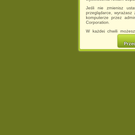
Jeśli nie zmienisz ust
przeglądarce, wyrażasz
komputerze przez admin
Corporation.
W każdej chwili możesz
cookies w swojej przeglą
w naszej Pol
Prze
http://chomikuj.pl/Polity
Jednocześnie informuje
może spowodować ogr
Chomikuj.pl.
W przypadku braku twojej
prosimy o opuszczenie se
Wykorzystanie plików c
(dostosowanie reklam do
działań marketingowych).
Wyrażenie sprzeciwu spo
będzie dopasowana do Tw
wyświetlona przypadkowo
Istnieje możliwość zmian
sposób uniemożliwiając
urządzeniu końcowym. M