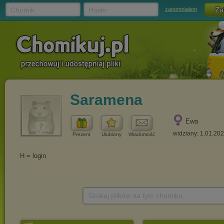
Chomik
Hasło
zapomniałem
Saramena
Ewa
widziany: 1.01.20
Prezent
Ulubiony
Wiadomość
Szukaj plików na tym chomiku