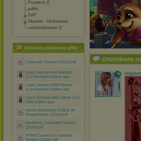
Prywatne
public
SAP
Słowniki - Dictionaries
zachomikowane
Ostatnio pobierane pliki
Chomikowe r
Corporate Finance (2014).pdf
Learn German with Babbel
wagner
v5.3 Premium Edition.apk
Learn German 6000 Words
v2.8 Premium Edition.apk
Learn German with Fabulo v1.3
Ultra Edition.apk
Apress Beginning COBOL for
Programmers (2014).pdf
Mastering Corporate Finance
(2010).pdf
A First Course in Corporate
Finance (2006).pdf