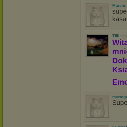
Marcin
supe
kasa
Tiili
nap
Wit
mn
Dok
Ksią
Emo
meweg
Supe