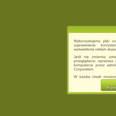
Wykorzystujemy pliki c
usprawnienia korzyst
wyświetlenia reklam dop
Jeśli nie zmienisz ust
przeglądarce, wyrażasz
komputerze przez admin
Corporation.
W każdej chwili możesz
cookies w swojej przeglą
w naszej Pol
Prze
http://chomikuj.pl/Polity
Jednocześnie informuje
może spowodować ogr
Chomikuj.pl.
W przypadku braku twojej