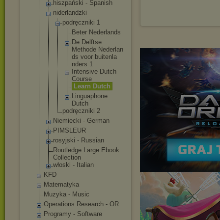
hiszpański - Spanish
niderlandzki
podręczniki 1
Beter Nederlan
ds
De Delftse
Methode Nederlan
ds voor buitenla
nders 1
Intensiv
e Dutch
Course
Learn Dutch
Linguaph
one
Dutch
podręczniki 2
Niemiecki - German
PIMSLEUR
rosyjski - Russian
Routledge Large Ebook
Collection
włoski - Italian
KFD
Matematyka
Muzyka - Music
Operations Research - OR
Programy - Software