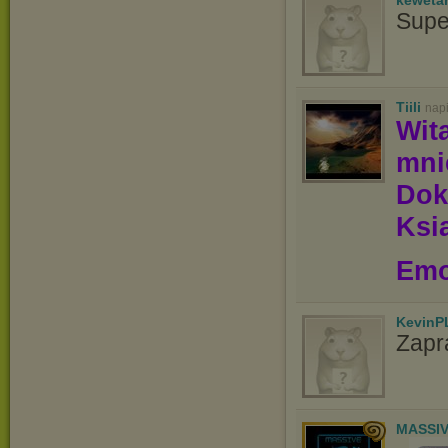
keweta
Supe
Tiili
nap
Wit
mn
Dok
Ksią
Emo
KevinP
Zapr
MASSIV