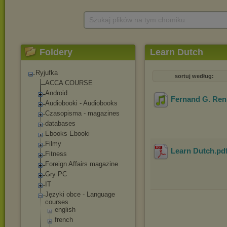
Szukaj plików na tym chomiku
Foldery
Learn Dutch
Ryjufka
sortuj według:
ACCA COURSE
Android
Fernand G. Reni
Audiobooki - Audiobooks
Czasopisma - magazines
databases
Ebooks Ebooki
Filmy
Learn Dutch
.pd
Fitness
Foreign Affairs magazine
Gry PC
IT
Języki obce - Language
courses
english
french