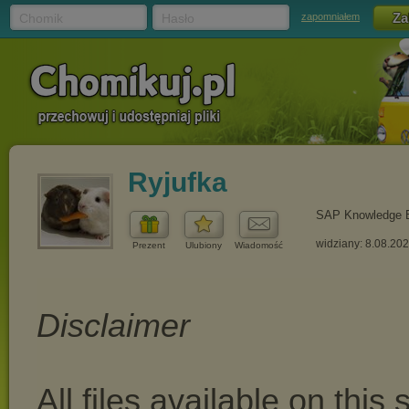
Chomik
Hasło
zapomniałem
Ryjufka
SAP Knowledge 
widziany: 8.08.20
Prezent
Ulubiony
Wiadomość