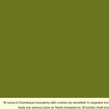
W ramach Chomikuj.pl stosujemy pliki cookies by umożliwić Ci wygodne korz
będą one umieszczane na Twoim komputerze. W każdej chwili moż