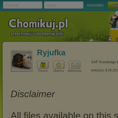
Chomik
Hasło
zapomniałem
Ryjufka
SAP Knowledge 
widziany: 8.08.20
Prezent
Ulubiony
Wiadomość