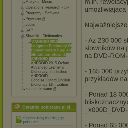
m.in. rewelacy
Muzyka - Music
Operations Research - OR
umożliwiająca
Programy - Software
Prywatne
Najważniejsze
public
SAP
Słowniki - Dictionaries
- Aż 230 000 s
ANDROID 2015
Longman Dictionary Of
słowników na 
Contemporary English
na DVD-ROM-
5th Edition Słownik
ANDROID
ANDROID 2015 Oxford
Advanced Learner s
- 165 000 przy
Dictionary, 8th Edition
ANDROID
przykładów n
Concise Oxford English
Dictionary 11th Edition
zachomikowane
- Ponad 18 00
bliskoznaczny
Ostatnio pobierane pliki
_x000D_DVD-
Stephen King książki język
polski.zip
- Ponad 65 00