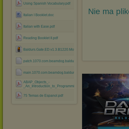
Using Spanish Vocabulary.pdf
Nie ma pli
Italian I Booklet.doc
Italian with Ease.pdf
Reading Booklet II.pdf
Baldurs.Gate.ED.v1.3.B1220.Morthis.apk
patch.1070.com.beamdog.baldursgateenhancededition.obb
main.1070.com.beamdog.baldursgateenhancededition.obb
ABAP_Objects_-
_An_Introduction_to_Programming_SAP_Appl....pdf
75 Temas de Espanol.pdf