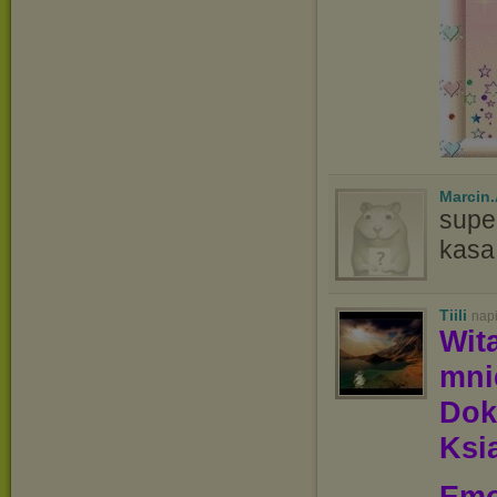
Marcin
supe
kasa
Tiili
nap
Wit
mn
Dok
Ksią
Emo