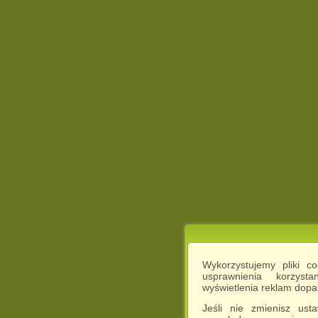
Wykorzystujemy pliki c
usprawnienia korzyst
wyświetlenia reklam dop
Jeśli nie zmienisz ust