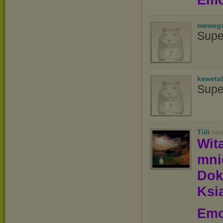
meweg
Supe
keweta
Supe
Tiili
nap
Wit
mn
Dok
Ksią
Emo