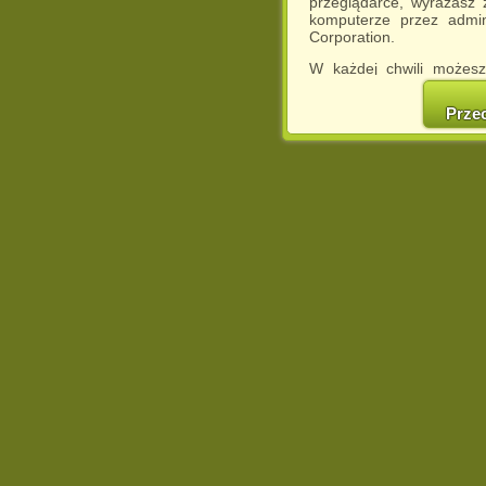
przeglądarce, wyrażasz
komputerze przez admin
Corporation.
W każdej chwili możesz
cookies w swojej przeglą
w naszej Pol
Prze
http://chomikuj.pl/Polity
Jednocześnie informuje
może spowodować ogr
Chomikuj.pl.
W przypadku braku twojej
prosimy o opuszczenie se
Wykorzystanie plików c
(dostosowanie reklam do
działań marketingowych).
Wyrażenie sprzeciwu spo
będzie dopasowana do Tw
wyświetlona przypadkowo
Istnieje możliwość zmian
sposób uniemożliwiając
urządzeniu końcowym. M
dokonując odpowiednich
internetowej.