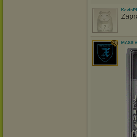
KevinP
Zapr
MASSIV