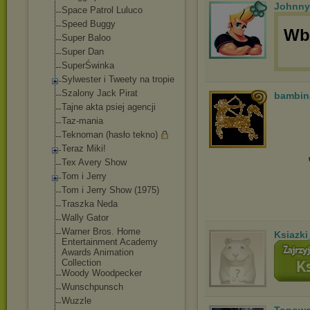
Johnny
Space Patrol Luluco
Speed Buggy
Wbi
Super Baloo
Super Dan
SuperŚwinka
Sylwester i Tweety na tropie
Szalony Jack Pirat
bambin
Tajne akta psiej agencji
Taz-mania
Teknoman (hasło tekno)
Teraz Miki!
Tex Avery Show
Tom i Jerry
Tom i Jerry Show (1975)
Traszka Neda
Wally Gator
Warner Bros. Home
Ksiazki
Entertainment Academy
Awards Animation
Collection
Woody Woodpecker
Wunschpunsch
Wuzzle