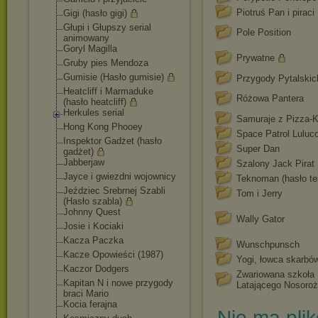
Piotruś Pan i piraci
Gigi (hasło gigi)
Głupi i Głupszy serial
Pole Position
animowany
Goryl Magilla
Prywatne
Gruby pies Mendoza
Gumisie (Hasło gumisie)
Przygody Pytalskic
Heatcliff i Marmaduke
Różowa Pantera
(hasło heatcliff)
Herkules serial
Samuraje z Pizza-K
Hong Kong Phooey
Space Patrol Luluc
Inspektor Gadżet (hasło
Super Dan
gadżet)
Jabberjaw
Szalony Jack Pirat
Jayce i gwiezdni wojownicy
Teknoman (hasło te
Jeździec Srebrnej Szabli
Tom i Jerry
(Hasło szabla)
Johnny Quest
Wally Gator
Josie i Kociaki
Kacza Paczka
Wunschpunsch
Kacze Opowieści (1987)
Yogi, łowca skarbó
Kaczor Dodgers
Zwariowana szkoła
Kapitan N i nowe przygody
Latającego Nosoro
braci Mario
Kocia ferajna
Nie ma pli