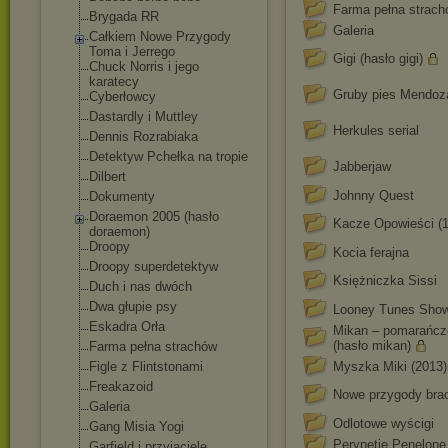
Farma pełna strac
Brygada RR
Galeria
Całkiem Nowe Przygody
Toma i Jerrego
Gigi (hasło gigi)
Chuck Norris i jego
karatecy
Gruby pies Mendoz
Cyberłowcy
Dastardly i Muttley
Herkules serial
Dennis Rozrabiaka
Detektyw Pchełka na tropie
Jabberjaw
Dilbert
Johnny Quest
Dokumenty
Doraemon 2005 (hasło
Kacze Opowieści (
doraemon)
Droopy
Kocia ferajna
Droopy superdetektyw
Księżniczka Sissi
Duch i nas dwóch
Dwa głupie psy
Looney Tunes Sho
Eskadra Orła
Mikan – pomarańcz
(hasło mikan)
Farma pełna strachów
Figle z Flintstonami
Myszka Miki (2013)
Freakazoid
Nowe przygody brac
Galeria
Odlotowe wyścigi
Gang Misia Yogi
Perypetie Penelope
Garfield i przyjaciele