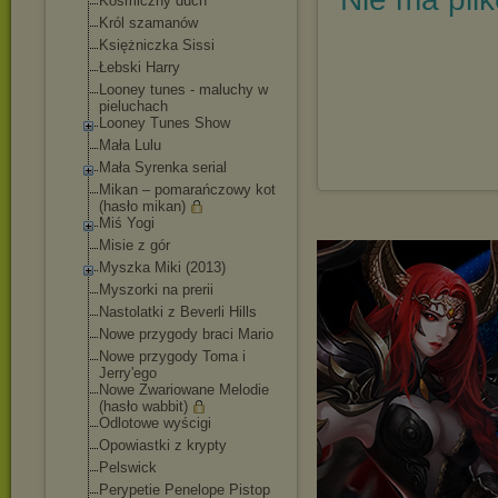
Kosmiczny duch
Król szamanów
Księżniczka Sissi
Łebski Harry
Looney tunes - maluchy w
pieluchach
Looney Tunes Show
Mała Lulu
Mała Syrenka serial
Mikan – pomarańczowy kot
(hasło mikan)
Miś Yogi
Misie z gór
Myszka Miki (2013)
Myszorki na prerii
Nastolatki z Beverli Hills
Nowe przygody braci Mario
Nowe przygody Toma i
Jerry'ego
Nowe Zwariowane Melodie
(hasło wabbit)
Odlotowe wyścigi
Opowiastki z krypty
Pelswick
Perypetie Penelope Pistop