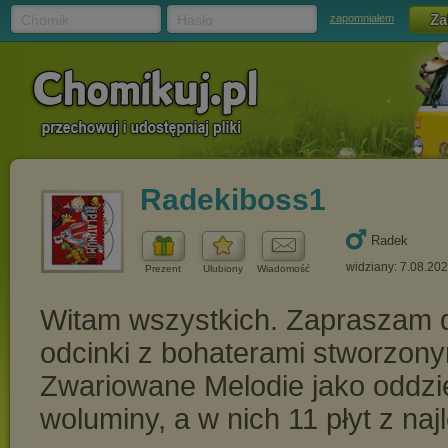
Chomik
Hasło
zapomniałem
Radekiboss1
Radek
widziany: 7.08.20
Prezent
Ulubiony
Wiadomość