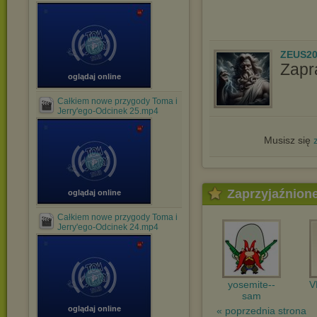
ZEUS20
Zapr
oglądaj online
Całkiem nowe przygody Toma i
Jerry'ego-Odcinek 25.mp4
Musisz się
Zaprzyjaźnion
oglądaj online
Całkiem nowe przygody Toma i
Jerry'ego-Odcinek 24.mp4
yosemite--
V
sam
oglądaj online
« poprzednia strona