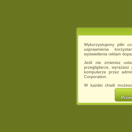
Wykorzystujemy pliki c
usprawnienia korzyst
wyświetlenia reklam dop
Jeśli nie zmienisz ust
przeglądarce, wyrażasz
komputerze przez admin
Corporation.
W każdej chwili możesz
cookies w swojej przeglą
w naszej Pol
Prze
http://chomikuj.pl/Polity
Jednocześnie informuje
może spowodować ogr
Chomikuj.pl.
W przypadku braku twojej
prosimy o opuszczenie se