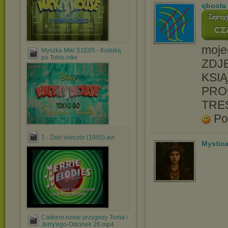
qboola
moje
Myszka Miki S1E05 - Kolejką
po Tokio.mkv
ZDJĘ
KSIĄ
PRO
TRE
Po
1 - Żabi wieczór (1955).avi
Mystica
Całkiem nowe przygody Toma i
Jerry'ego-Odcinek 26.mp4