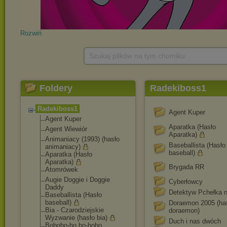
Rozwiń
Szukaj plików na tym chomiku
Foldery
Radekiboss1
Radekiboss1
Agent Kuper
Agent Kuper
Aparatka (Hasło
Agent Wiewiór
Aparatka)
Animaniacy (1993) (hasło
Baseballista (Hasło
animaniacy)
baseball)
Aparatka (Hasło
Aparatka)
Brygada RR
Atomrówek
Augie Doggie i Doggie
Cyberłowcy
Daddy
Detektyw Pchełka n
Baseballista (Hasło
baseball)
Doraemon 2005 (ha
Bia - Czarodziejskie
doraemon)
Wyzwanie (hasło bia)
Duch i nas dwóch
Bobobo-bo.bo-bobo