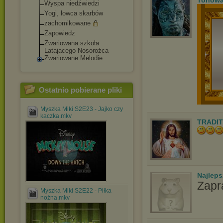
Tonowa
Wyspa niedźwiedzi
Yogi, łowca skarbów
zachomikowane
Zapowiedz
Zwariowana szkoła
Latającego Nosorożca
Zwariowane Melodie
Ostatnio pobierane pliki
Myszka Miki S2E23 - Jajko czy
kaczka.mkv
TRADIT
Najlep
Zapr
Myszka Miki S2E22 - Piłka
nożna.mkv