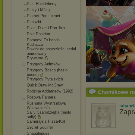
Pies Huckleberry
Pinky i Mózg
Piotruś Pan i piraci
Pitaszki
Pixie, Dixie i Pan Jinx
Pole Position
Pomocy! To banda
Kudłacza
Powrót do przyszłości serial
animowany
Prywatne
Przygody Animków
Przygody Bosco (hasło
bosco)
Przygody Pytalskich
Quick Draw McGraw
Rodzina Addamsów (1992)
Chomikowe r
Różowa Pantera
Rushuna Wystrzałowa
rahare
Wojowniczka
Zapr
Sally Czarodziejka (hasło
sally)
Samuraje z Pizza-Kot
Secret Squirrel
Snagglepuss