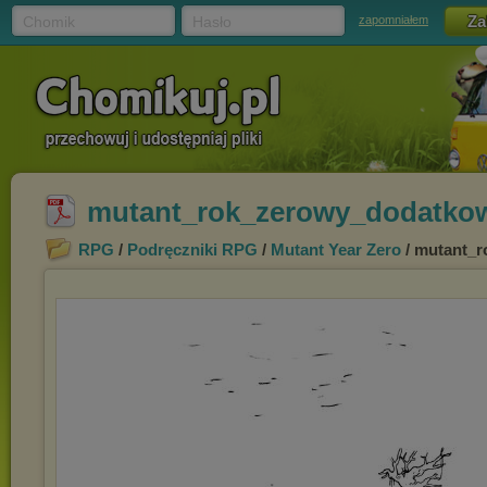
Chomik
Hasło
zapomniałem
mutant_rok_zerowy_dodatko
RPG
/
Podręczniki RPG
/
Mutant Year Zero
/ mutant_