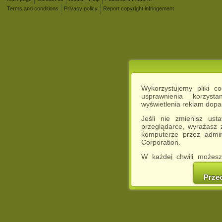
Terms and conditions
Privacy policy
Report copyright infringement
Wykorzystujemy pliki c
usprawnienia korzyst
wyświetlenia reklam dop
Jeśli nie zmienisz ust
przeglądarce, wyrażasz
komputerze przez admin
Corporation.
W każdej chwili możesz
cookies w swojej przeglą
w naszej Pol
Prze
http://chomikuj.pl/Polity
Jednocześnie informuje
może spowodować ogr
Chomikuj.pl.