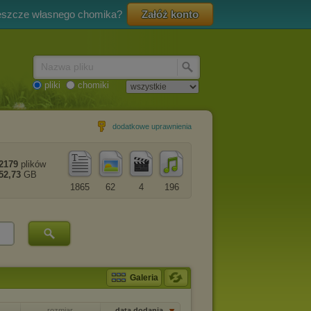
eszcze własnego chomika?
Załóż konto
Nazwa pliku
pliki
chomiki
dodatkowe uprawnienia
2179
plików
52,73
GB
1865
62
4
196
Galeria
rozmiar
data dodania