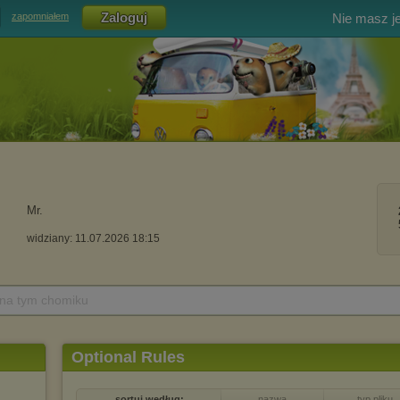
Nie masz j
zapomniałem
Mr.
widziany: 11.07.2026 18:15
 na tym chomiku
Optional Rules
sortuj według:
nazwa
typ pliku