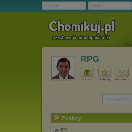
Chomik
Hasło
RPG
Prezent
Ulubiony
Wiadomość
Szukaj plików
Foldery
RPG