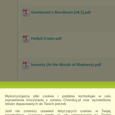
Gentlemen's Mordheim [v6.1]
.pdf
Hellpit Crater
.pdf
Insanity (At the Mouth of Madness)
.pdf
Let the Damned Burn!
.pdf
Wykorzystujemy pliki cookies i podobne technologie w celu
usprawnienia korzystania z serwisu Chomikuj.pl oraz wyświetlenia
reklam dopasowanych do Twoich potrzeb.
Jeśli nie zmienisz ustawień dotyczących cookies w Twojej
przeglądarce, wyrażasz zgodę na ich umieszczanie na Twoim