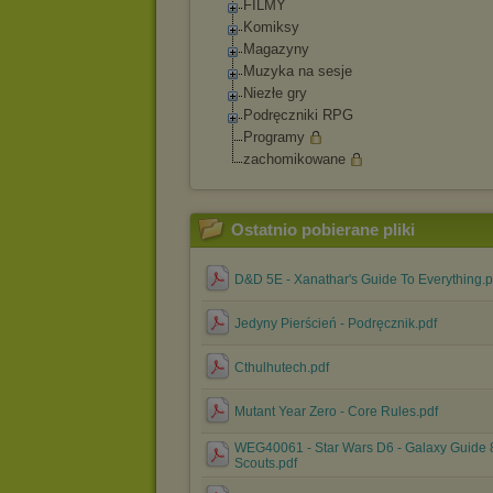
FILMY
Komiksy
Magazyny
Muzyka na sesje
Niezłe gry
Podręczniki RPG
Programy
zachomikowane
Ostatnio pobierane pliki
D&D 5E - Xanathar's Guide To Everything.p
Jedyny Pierścień - Podręcznik.pdf
Cthulhutech.pdf
Mutant Year Zero - Core Rules.pdf
WEG40061 - Star Wars D6 - Galaxy Guide 8
Scouts.pdf