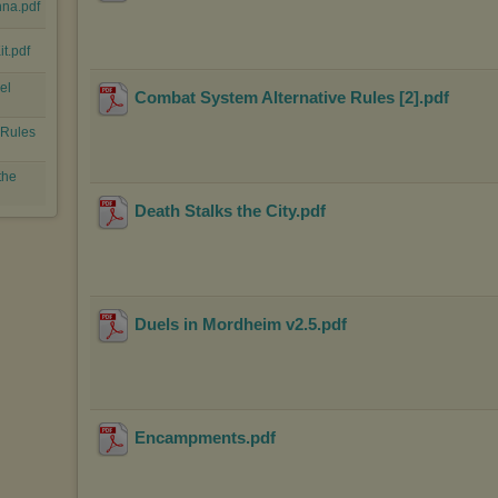
nna.pdf
t.pdf
el
Combat System Alternative Rules [2]
.pdf
 Rules
the
Death Stalks the City
.pdf
Duels in Mordheim v2.5
.pdf
Encampments
.pdf