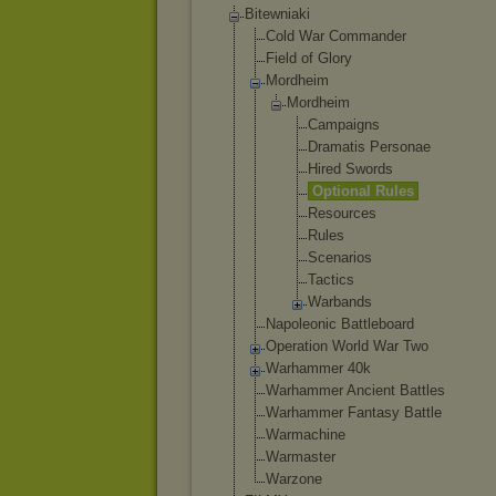
Bitewniaki
Cold War Commander
Field of Glory
Mordheim
Mordheim
Campaign
s
Dramatis Personae
Hired Swords
Optional Rules
Resource
s
Rules
Scenario
s
Tactics
Warbands
Napoleonic Battleboard
Operation World War Two
Warhammer 40k
Warhammer Ancient Battles
Warhammer Fantasy Battle
Warmachine
Warmaster
Warzone