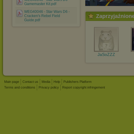
Gamemaster Kit.pdf
WEG40046 - Star Wars D6 -
Zaprzyjaźnion
Cracken's Rebel Field
Guide.pdf
JaSoZZZ
Main page
Contact us
Media
Help
Publishers Platform
Terms and conditions
Privacy policy
Report copyright infringement