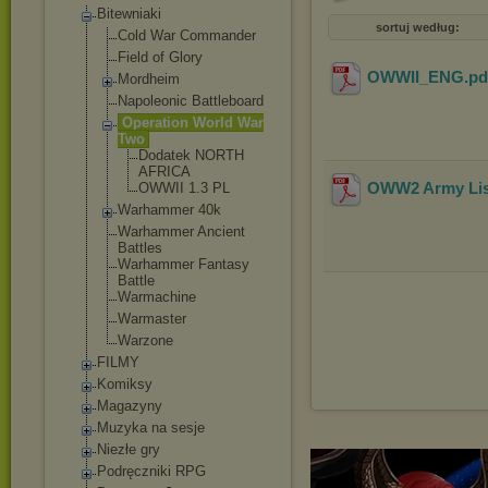
Bitewniaki
sortuj według:
Cold War Commander
Field of Glory
OWWII_ENG
.p
Mordheim
Napoleonic Battleboard
Operation World War
Two
Dodatek NORTH
AFRICA
OWW2 Army List
OWWII 1.3 PL
Warhammer 40k
Warhammer Ancient
Battles
Warhammer Fantasy
Battle
Warmachine
Warmaster
Warzone
FILMY
Komiksy
Magazyny
Muzyka na sesje
Niezłe gry
Podręczniki RPG