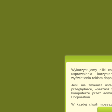
Wykorzystujemy pliki c
usprawnienia korzyst
wyświetlenia reklam dop
Jeśli nie zmienisz ust
przeglądarce, wyrażasz
komputerze przez admin
Corporation.
W każdej chwili możesz
cookies w swojej przeglą