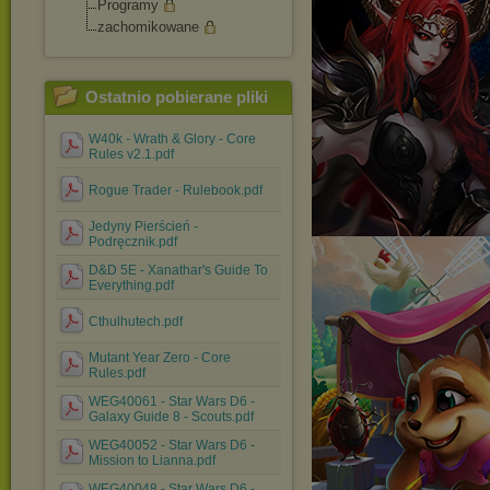
Programy
zachomikowane
Ostatnio pobierane pliki
W40k - Wrath & Glory - Core
Rules v2.1.pdf
Rogue Trader - Rulebook.pdf
Jedyny Pierścień -
Podręcznik.pdf
D&D 5E - Xanathar's Guide To
Everything.pdf
Cthulhutech.pdf
Mutant Year Zero - Core
Rules.pdf
WEG40061 - Star Wars D6 -
Galaxy Guide 8 - Scouts.pdf
WEG40052 - Star Wars D6 -
Mission to Lianna.pdf
WEG40048 - Star Wars D6 -