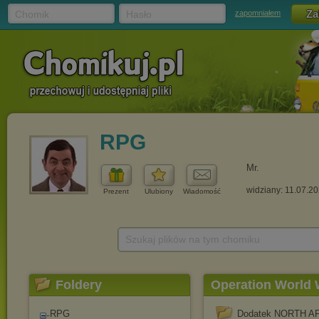
Chomik
Hasło
zapomniałem
RPG
Mr.
widziany: 11.07.2
Prezent
Ulubiony
Wiadomość
Szukaj plików na tym chomiku
Foldery
Operation World
RPG
Dodatek NORTH A