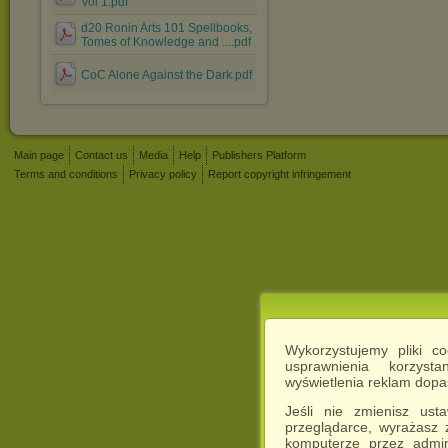
Vol 1.pdf
d20 Ronin Arts 101 Spellbooks,
Tomes of Knowledge and ....pdf
CoC Alone Against the Dark.pdf
Main page
Contact us
Media
Help
Publishers Platform
Terms and conditions
Privacy policy
Report copyright infringement
Wykorzystujemy pliki c
usprawnienia korzyst
wyświetlenia reklam dop
Jeśli nie zmienisz ust
przeglądarce, wyrażasz
komputerze przez admin