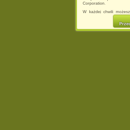
Corporation.
W każdej chwili możesz
cookies w swojej przeglą
w naszej Pol
Prze
http://chomikuj.pl/Polity
Jednocześnie informuje
może spowodować ogr
Chomikuj.pl.
W przypadku braku twojej
prosimy o opuszczenie se
Wykorzystanie plików c
(dostosowanie reklam do
działań marketingowych).
Wyrażenie sprzeciwu spo
będzie dopasowana do Tw
wyświetlona przypadkowo
Istnieje możliwość zmian
sposób uniemożliwiając
urządzeniu końcowym. M
dokonując odpowiednich
internetowej.
Pełną informację na 