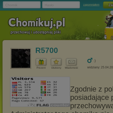
Chomik
Hasło
zapomniałem
R5700
:)
widziany: 25.04.2
Prezent
Ulubiony
Wiadomość