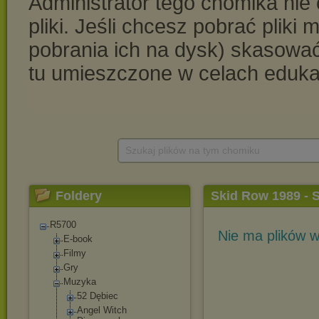
Szukaj plików na tym chomiku
Foldery
Skid Row 1989 - 
R5700
Nie ma plików w
E-book
Filmy
Gry
Muzyka
52 Dębiec
Angel Witch