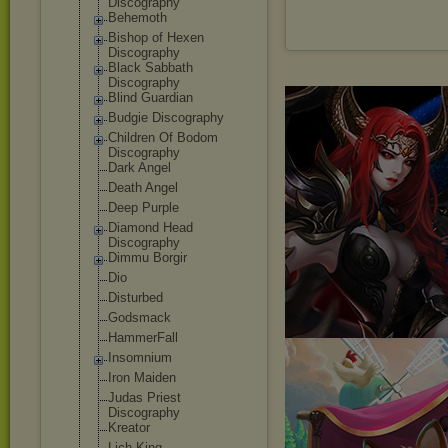
Discography
Behemoth
Bishop of Hexen
Discography
Black Sabbath
Discography
Blind Guardian
Budgie Discography
Children Of Bodom
Discography
Dark Angel
Death Angel
Deep Purple
Diamond Head
Discography
Dimmu Borgir
Dio
Disturbed
Godsmack
HammerFall
Insomnium
Iron Maiden
Judas Priest
Discography
Kreator
Lich King