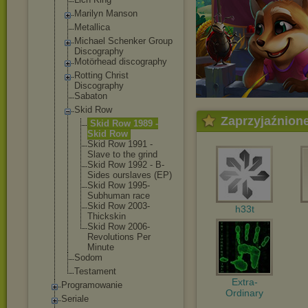
Marilyn Manson
Metallica
Michael Schenker Group
Discography
Motörhead discography
Rotting Christ
Discography
Sabaton
Skid Row
Zaprzyjaźnion
Skid Row 1989 -
Skid Row
Skid Row 1991 -
Slave to the grind
Skid Row 1992 - B-
Sides ourslaves (EP)
Skid Row 1995-
Subhuman race
Skid Row 2003-
h33t
Thickskin
Skid Row 2006-
Revolutions Per
Minute
Sodom
Testament
Extra-
Programowanie
Ordinary
Seriale