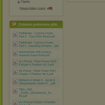
Tapety
Pokazuj foldery i treści
Ostatnio pobierane pliki
Pathfinder - Carrion Crown,
Part 2 - Trial of the Beast.pdf
Pathfinder - Carrion Crown,
Part 1 - Haunting of Harro....pdf
WarHammer 40K [codex]
Imperial Guard III ed.pdf
[AJ-Press] - [Tank Power 003] -
PzKpfw V Panther Vol 3.pdf
[Aj-Press] - [Tank Power 002] -
Pzkpfw V Panther Vol 2.pdf
Militaria in Detail 4 - Jacek &
Zbiegniewski, Andre R.....pdf
TBiU_008_-
_Dzialo_samobiezne_Su-
85.pdf
[AJ-Press] PzKpfw V Panther