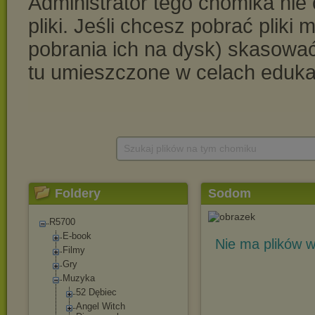
Szukaj plików na tym chomiku
Foldery
Sodom
R5700
E-book
Nie ma plików w
Filmy
Gry
Muzyka
52 Dębiec
Angel Witch