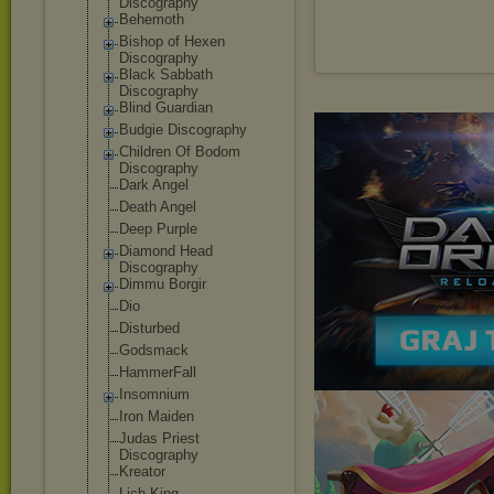
Discography
Behemoth
Bishop of Hexen
Discography
Black Sabbath
Discography
Blind Guardian
Budgie Discography
Children Of Bodom
Discography
Dark Angel
Death Angel
Deep Purple
Diamond Head
Discography
Dimmu Borgir
Dio
Disturbed
Godsmack
HammerFall
Insomnium
Iron Maiden
Judas Priest
Discography
Kreator
Lich King