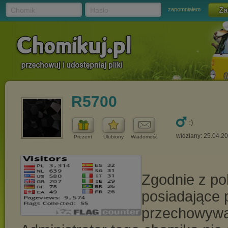
Chomik
Hasło
zapomniałem
R5700
:)
widziany: 25.04.2
Prezent
Ulubiony
Wiadomość