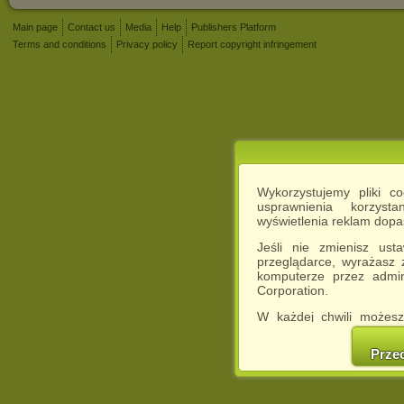
Main page
Contact us
Media
Help
Publishers Platform
Terms and conditions
Privacy policy
Report copyright infringement
Wykorzystujemy pliki c
usprawnienia korzyst
wyświetlenia reklam dop
Jeśli nie zmienisz ust
przeglądarce, wyrażasz
komputerze przez admin
Corporation.
W każdej chwili możesz
cookies w swojej przeglą
w naszej Pol
Prze
http://chomikuj.pl/Polity
Jednocześnie informuje
może spowodować ogr