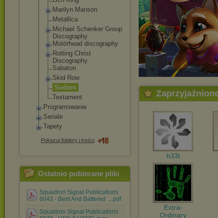
Marilyn Manson
Metallica
Michael Schenker Group
Discography
Motörhead discography
Rotting Christ
Discography
Sabaton
Skid Row
Sodom
Zaprzyjaźnion
Testament
Programowanie
Seriale
Tapety
Pokazuj foldery i treści
h33t
Ostatnio pobierane pliki
Squadron Signal Publications
6043 - Bent And Battered ....pdf
Extra-
Squadron Signal Publications
Ordinary