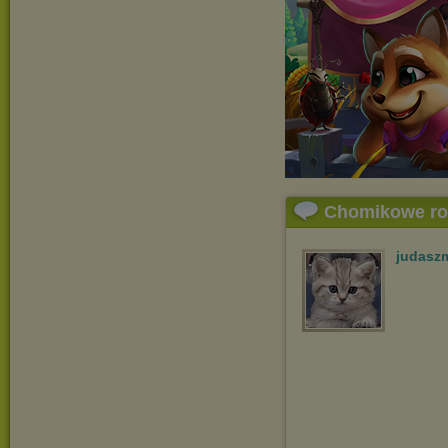
Chomikowe r
judasz