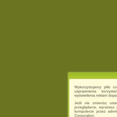
Wykorzystujemy pliki c
usprawnienia korzyst
wyświetlenia reklam dop
Jeśli nie zmienisz ust
przeglądarce, wyrażasz
komputerze przez admin
Corporation.