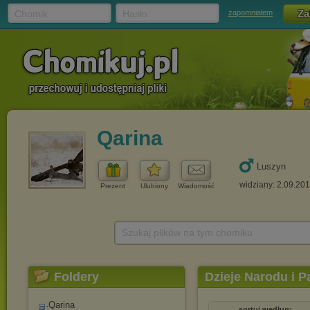
Chomik
Hasło
zapomniałem
Qarina
Luszyn
widziany: 2.09.20
Prezent
Ulubiony
Wiadomość
Szukaj plików na tym chomiku
Foldery
Dzieje Narodu i 
Qarina
sortuj według: