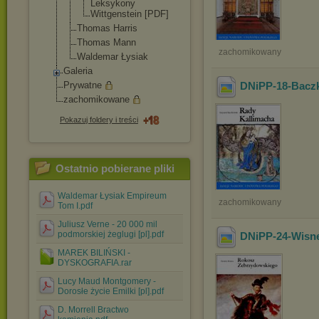
Leksykony
Wittgenstei
n [PDF]
Thomas Harris
Thomas Mann
zachomikowany
Waldemar Łysiak
Galeria
Prywatne
DNiPP-18-Baczk
zachomikowane
Pokazuj foldery i treści
Ostatnio pobierane pliki
Waldemar Łysiak Empireum
zachomikowany
Tom I.pdf
Juliusz Verne - 20 000 mil
podmorskiej żeglugi [pl].pdf
DNiPP-24-Wisn
MAREK BILIŃSKI -
DYSKOGRAFIA.rar
Lucy Maud Montgomery -
Dorosłe życie Emilki [pl].pdf
D. Morrell Bractwo