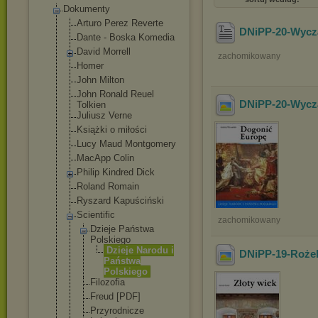
Dokumenty
Arturo Perez Reverte
DNiPP-20-Wycza
Dante - Boska Komedia
David Morrell
zachomikowany
Homer
John Milton
John Ronald Reuel
DNiPP-20-Wycza
Tolkien
Juliusz Verne
Książki o miłości
Lucy Maud Montgomery
MacApp Colin
Philip Kindred Dick
Roland Romain
Ryszard Kapuściński
Scientific
zachomikowany
Dzieje Państwa
Polskiego
Dzieje Narodu i
DNiPP-19-Rożek
Państwa
Polskieg
o
Filozofia
Freud [PDF]
Przyrodnicz
e