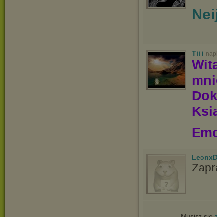
Nei
Tiili
nap
Wit
mn
Dok
Ksią
Emo
LeonxD
Zapr
Musisz się