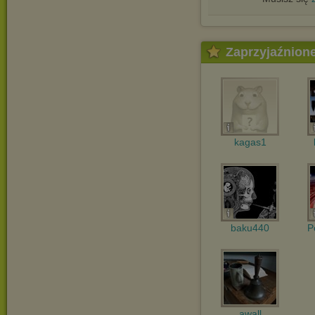
Zaprzyjaźnion
kagas1
baku440
P
awall