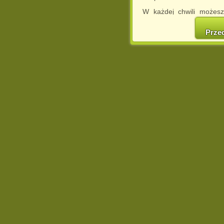
W każdej chwili możesz
cookies w swojej przeglą
w naszej Pol
Prze
http://chomikuj.pl/Polity
Jednocześnie informuje
może spowodować ogr
Chomikuj.pl.
W przypadku braku twojej
prosimy o opuszczenie se
Wykorzystanie plików c
(dostosowanie reklam do
działań marketingowych).
Wyrażenie sprzeciwu spo
będzie dopasowana do Tw
wyświetlona przypadkowo
Istnieje możliwość zmian
sposób uniemożliwiając
urządzeniu końcowym. M
dokonując odpowiednich
internetowej.
Pełną informację na 
http://chomikuj.pl/Polity