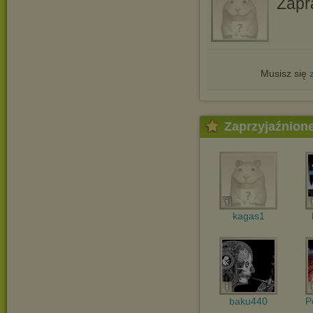
Zapr
Musisz się
Zaprzyjaźnion
kagas1
baku440
P