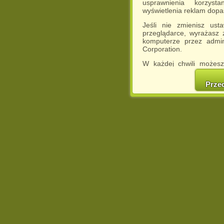
usprawnienia korzyst
wyświetlenia reklam dop
Jeśli nie zmienisz ust
przeglądarce, wyrażasz
komputerze przez admin
Corporation.
W każdej chwili możesz
cookies w swojej przeglą
w naszej Pol
Prze
http://chomikuj.pl/Polity
Jednocześnie informuje
może spowodować ogr
Chomikuj.pl.
W przypadku braku twojej
prosimy o opuszczenie se
Wykorzystanie plików c
(dostosowanie reklam do
działań marketingowych).
Wyrażenie sprzeciwu spo
będzie dopasowana do Tw
wyświetlona przypadkowo
Istnieje możliwość zmian
sposób uniemożliwiając