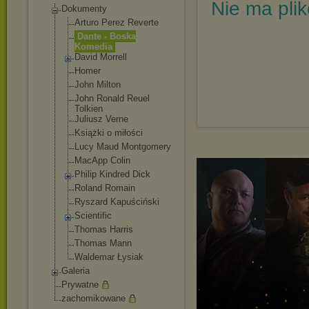
Nie ma pli
Dokumenty
Arturo Perez Reverte
Dante - Boska
Komedia
David Morrell
Homer
John Milton
John Ronald Reuel
Tolkien
Juliusz Verne
Książki o miłości
Lucy Maud Montgomery
MacApp Colin
Philip Kindred Dick
Roland Romain
Ryszard Kapuściński
Scientific
Thomas Harris
Thomas Mann
Waldemar Łysiak
Galeria
Prywatne
zachomikowane