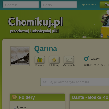
Chomik
Hasło
zapomniałem
Qarina
Luszyn
widziany: 2.09.20
Prezent
Ulubiony
Wiadomość
Szukaj plików na tym chomiku
Foldery
Dante - Boska K
Qarina