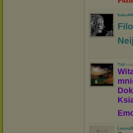
Pozd
baku44
Fil
Nei
Tiili
nap
Wit
mn
Dok
Ksią
Emo
LeonxD