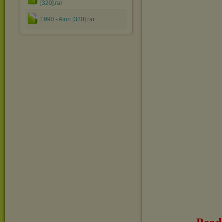
[320].rar
1990 - Aion [320].rar