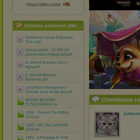
Pokazuj foldery i treści
Ostatnio pobierane pliki
Waldemar Łysiak Empireum
Tom I.pdf
Juliusz Verne - 20 000 mil
podmorskiej żeglugi [pl].pdf
D. Morrell Bractwo Nocy i
Mgły.pdf
D. Morrell Bractwo
kamienia.pdf
Lucy Maud Montgomery -
Dorosłe życie Emilki [pl].pdf
Chomikowe r
MAREK BILIŃSKI -
DYSKOGRAFIA.rar
1994 - Toward The Within
judasz
[320].rar
1993 - Into The Labyrinth
[320].rar
1991 - A Passage In Time