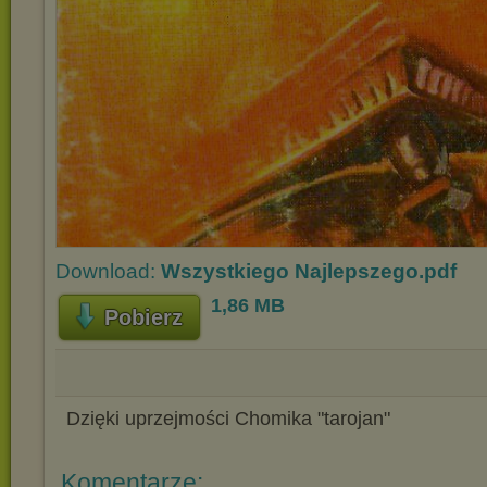
Download:
Wszystkiego Najlepszego.pdf
1,86 MB
Pobierz
Dzięki uprzejmości Chomika "tarojan"
Komentarze: