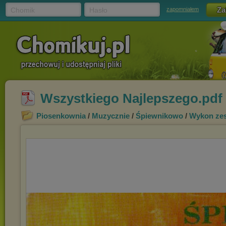
Chomik
Hasło
zapomniałem
Wszystkiego Najlepszego.pdf
Piosenkownia
/
Muzycznie
/
Śpiewnikowo
/
Wykon ze