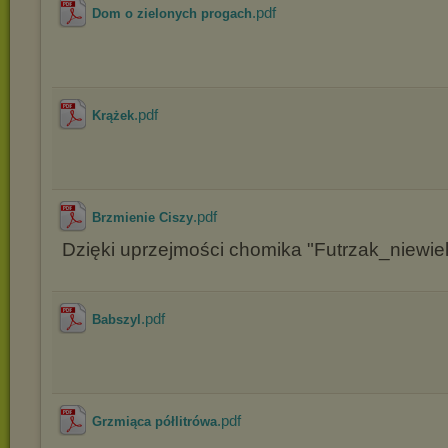
.pdf
Dom o zielonych progach
.pdf
Krążek
.pdf
Brzmienie Ciszy
Dzięki uprzejmości chomika "Futrzak_niewiel
.pdf
Babszyl
.pdf
Grzmiąca półlitrówa