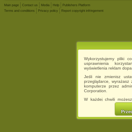
Main page
Contact us
Media
Help
Publishers Platform
Terms and conditions
Privacy policy
Report copyright infringement
Wykorzystujemy pliki c
usprawnienia korzyst
wyświetlenia reklam dop
Jeśli nie zmienisz ust
przeglądarce, wyrażasz
komputerze przez admin
Corporation.
W każdej chwili możesz
cookies w swojej przeglą
w naszej Pol
Prze
http://chomikuj.pl/Polity
Jednocześnie informuje
może spowodować ogr
Chomikuj.pl.