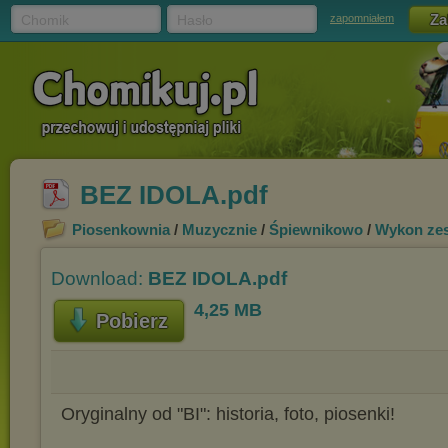
Chomik
Hasło
zapomniałem
BEZ IDOLA.pdf
Piosenkownia
/
Muzycznie
/
Śpiewnikowo
/
Wykon ze
Download:
BEZ IDOLA.pdf
4,25 MB
Pobierz
Oryginalny od "BI": historia, foto, piosenki!