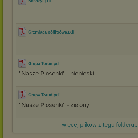
.pdf
Babszyl
.pdf
Grzmiąca półlitrówa
.pdf
Grupa Toruń
''Nasze Piosenki'' - niebieski
.pdf
Grupa Toruń
''Nasze Piosenki'' - zielony
więcej plików z tego folderu..