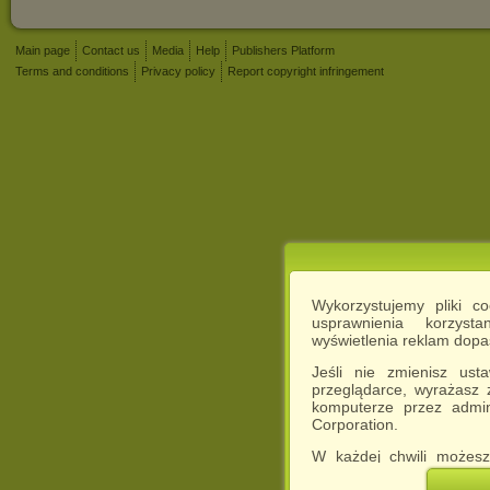
Main page
Contact us
Media
Help
Publishers Platform
Terms and conditions
Privacy policy
Report copyright infringement
Wykorzystujemy pliki c
usprawnienia korzyst
wyświetlenia reklam dop
Jeśli nie zmienisz ust
przeglądarce, wyrażasz
komputerze przez admin
Corporation.
W każdej chwili możesz
cookies w swojej przeglą