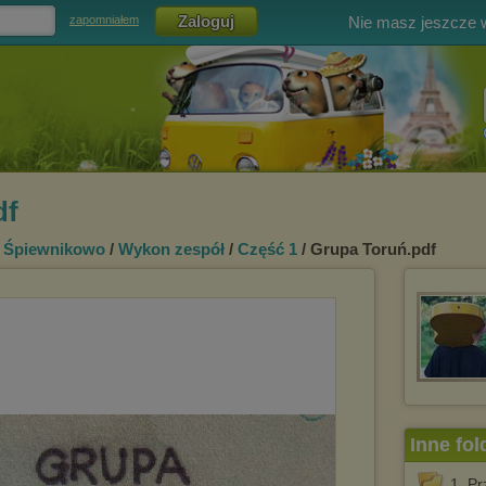
Nie masz jeszcze
zapomniałem
df
/
Śpiewnikowo
/
Wykon zespół
/
Część 1
/ Grupa Toruń.pdf
Inne fol
1. P