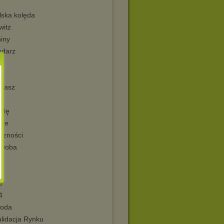
lska kolęda
witz
niny
ndarz
ze
masz
alę
oje
czności
 Doba
1
2
3
4
roda
lidacja Rynku