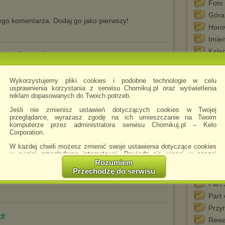
Foto
Góra
go komentarza. Dodaj go jako pierwszy!
Horo
Imie
Kale
 się
zalogować
Me
Mec
Wykorzystujemy pliki cookies i podobne technologie w celu
tego chomika
Misz
usprawnienia korzystania z serwisu Chomikuj.pl oraz wyświetlenia
reklam dopasowanych do Twoich potrzeb.
moje
Jeśli nie zmienisz ustawień dotyczących cookies w Twojej
Nie p
przeglądarce, wyrażasz zgodę na ich umieszczanie na Twoim
niem
komputerze przez administratora serwisu Chomikuj.pl – Kelo
Corporation.
Okoli
W każdej chwili możesz zmienić swoje ustawienia dotyczące cookies
Olek
w swojej przeglądarce internetowej. Dowiedz się więcej w naszej
Part 
Polityce Prywatności -
http://chomikuj.pl/PolitykaPrywatnosci.aspx
.
Rozumiem
Przechodzę do serwisu
Part 
Jednocześnie informujemy że zmiana ustawień przeglądarki może
spowodować ograniczenie korzystania ze strony Chomikuj.pl.
Part 
Part 
W przypadku braku twojej zgody na akceptację cookies niestety
prosimy o opuszczenie serwisu chomikuj.pl.
Przy
df
Wykorzystanie plików cookies
przez
Zaufanych Partnerów
Rewa