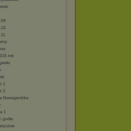
amek
.09
.10
.11
ramy
zwi
2015 rok
igawki
o
nki
ć 1
ć 2
a Nowogardzka
y
a 1
 i godła
stycznie