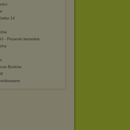
ości
ne
kówka 14
y
tria
J - Piosenki lwowskie
ziny
o
rze Borków
PM
omikowane