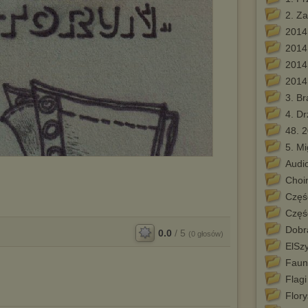
2. Z
2014
2014
2014
2014
3. B
4. Dr
48. 
5. M
Audi
Choi
Częś
Częś
Dobr
0.0
/
5
(
0
głosów)
ElSz
Faun
Flagi
Flory