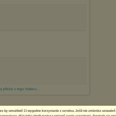
j plików z tego folderu...
es by umożliwić Ci wygodne korzystanie z serwisu. Jeśli nie zmienisz ustawień
 Platform