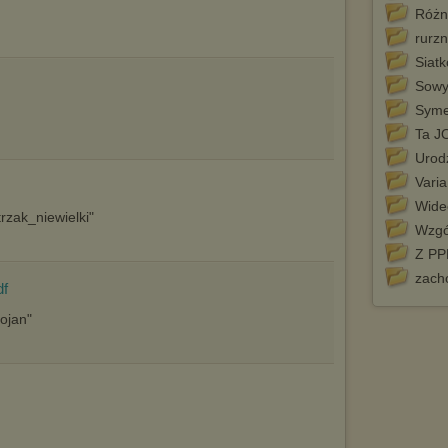
(dostosowanie reklam do Twoich potrzeb, analiza skuteczności działań
Różn
marketingowych).
rurz
Wyrażenie sprzeciwu spowoduje, że wyświetlana Ci reklama nie
będzie dopasowana do Twoich preferencji, a będzie to reklama
Siat
wyświetlona przypadkowo.
Sow
Istnieje możliwość zmiany ustawień przeglądarki internetowej w
Syme
sposób uniemożliwiający przechowywanie plików cookies na
urządzeniu końcowym. Można również usunąć pliki cookies,
Ta JO
dokonując odpowiednich zmian w ustawieniach przeglądarki
Urod
internetowej.
Varia
Pełną informację na ten temat znajdziesz pod adresem
Wide
http://chomikuj.pl/PolitykaPrywatnosci.aspx
.
rzak_niewielki"
Wzgó
Z P
zach
df
ojan"