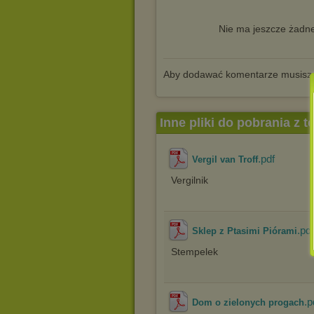
Nie ma jeszcze żadne
Aby dodawać komentarze musisz
Inne pliki do pobrania z 
.pdf
Vergil van Troff
Vergilnik
.pdf
Sklep z Ptasimi Piórami
Stempelek
.p
Dom o zielonych progach