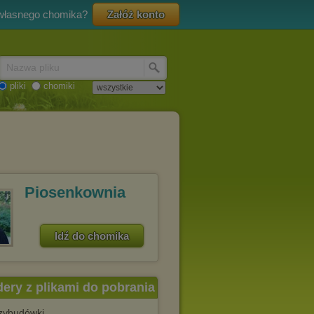
 własnego chomika?
Załóż konto
Nazwa pliku
pliki
chomiki
Piosenkownia
Idź do chomika
dery z plikami do pobrania
rzybudówki