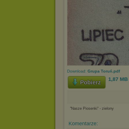
Download:
Grupa Toruń.pdf
1,87 MB
Pobierz
''Nasze Piosenki'' - zielony
Komentarze: