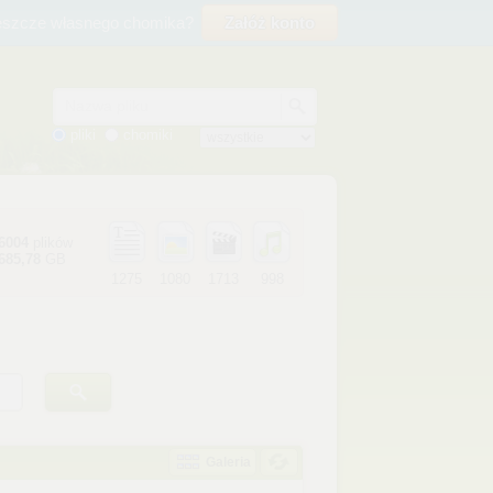
eszcze własnego chomika?
Załóż konto
Nazwa pliku
pliki
chomiki
6004
plików
685,78
GB
1275
1080
1713
998
Galeria