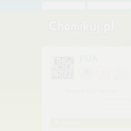
Chomik
Hasło
PUA
Prezent
Ulubiony
Wiadomość
Opis został ukryty.
Pokaż opis
Szukaj plików
Foldery