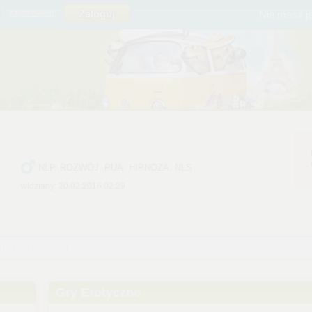
Nie masz j
zapomniałem
NLP, ROZWÓJ, PUA, HIPNOZA, NLS
widziany: 20.02.2016 02:29
 na tym chomiku
Gry Erotyczne