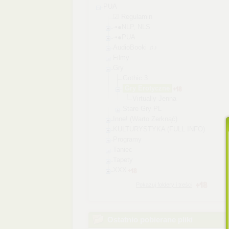
PUA
☑ Regulamin
·•●NLP, NLS
·•●PUA
AudioBooki ♫♪
Filmy
Gry
Gothic 3
Gry Erotyczne
Virtually Jenna
Stare Gry PL
Inne! (Warto Zerknąć)
KULTURYSTYKA (FULL INFO)
Programy
Taniec
Tapety
XXX
Pokazuj foldery i treści
Ostatnio pobierane pliki