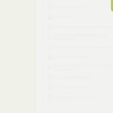
Gothic II Noc Kruka PL.iso
Gothic II PL.rar
Techniki manipulacji - Sergiusz Kizińczuk.p
Manipulacja neuroperswazyjna - Jacek
Ponikiewski.pdf
Szpiedzy umysłów - Witold Złotkowski.pdf
Gods of War Patch setup.7z
Manipulacja pperswazja czy magia - Sergi
Kizińczuk.pdf
CD_4_Język Persfazji.wma
CD_3_Język Persfazji.wma
Andrzej Batko CD2_ AHU.mp3