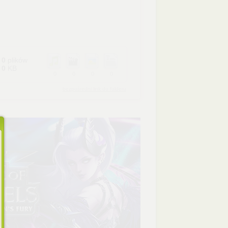
0
plików
0
KB
0
0
0
0
bezpośredni link do folderu