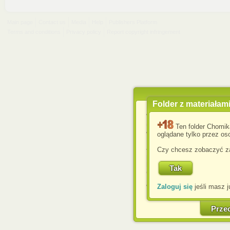
Main page
Contact us
Media
Help
Publishers Platform
Terms and conditions
Privacy policy
Report copyright infringement
Folder z materiałam
Wykorzystujemy pliki c
usprawnienia korzyst
Ten folder Chomik
wyświetlenia reklam dop
oglądane tylko przez oso
Jeśli nie zmienisz ust
Czy chcesz zobaczyć za
przeglądarce, wyrażasz
komputerze przez admin
Corporation.
Zaloguj się
jeśli masz j
W każdej chwili możesz
cookies w swojej przeglą
w naszej Pol
Prze
http://chomikuj.pl/Polity
Jednocześnie informuje