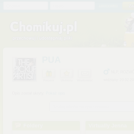
Chomik
Hasło
zapomniałem
PUA
NLP, ROZWÓ
widziany: 20.02.2
Prezent
Ulubiony
Wiadomość
Opis został ukryty.
Pokaż opis
Szukaj plików na tym chomiku
Foldery
Virtually Jenna