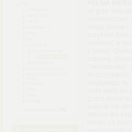
PEŁNA WERS
PUA
W grze Virtual
☑ Regulamin
·•●NLP, NLS
pomieszczeń. 
·•●PUA
niego Jennę i
AudioBooki ♫♪
Filmy
przykład dwie 
Gry
umieścić w je
Gothic 3
z sobą). Osob
Gry Erotyczne
Virtually Jenna
zabawę, pieszc
Stare Gry PL
"świństewka".
Inne! (Warto Zerknąć)
im przyglądać
KULTURYSTYKA (FULL
INFO)
zaglądając tu 
Programy
ciała bądź po 
Taniec
Tapety
gracz może też
XXX
zajęcie się ok
Pokazuj foldery i treści
Można też zad
tempo za pomo
podręcznym au
Ostatnio pobierane pliki