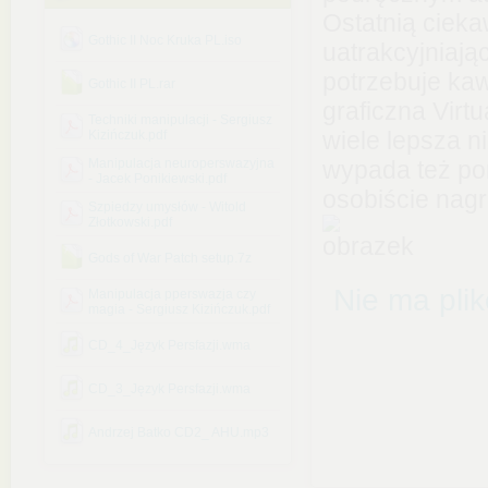
Ostatnią cieka
Gothic II Noc Kruka PL.iso
uatrakcyjniają
potrzebuje ka
Gothic II PL.rar
graficzna Virt
Techniki manipulacji - Sergiusz
wiele lepsza n
Kizińczuk.pdf
Manipulacja neuroperswazyjna
wypada też po
- Jacek Ponikiewski.pdf
osobiście nagr
Szpiedzy umysłów - Witold
Złotkowski.pdf
Gods of War Patch setup.7z
Nie ma pli
Manipulacja pperswazja czy
magia - Sergiusz Kizińczuk.pdf
CD_4_Język Persfazji.wma
CD_3_Język Persfazji.wma
Andrzej Batko CD2_ AHU.mp3