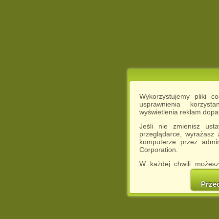
Wykorzystujemy pliki c
usprawnienia korzyst
wyświetlenia reklam dop
Jeśli nie zmienisz ust
przeglądarce, wyrażasz
komputerze przez admin
Corporation.
W każdej chwili możesz
cookies w swojej przeglą
w naszej Pol
Prze
http://chomikuj.pl/Polity
Jednocześnie informuje
może spowodować ogr
Chomikuj.pl.