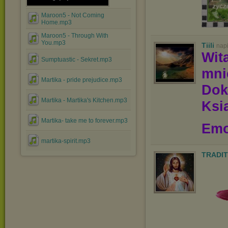
Maroon5 - Not Coming
Home.mp3
Maroon5 - Through With
You.mp3
Tiili
nap
Wit
Sumptuastic - Sekret.mp3
mn
Martika - pride prejudice.mp3
Dok
Martika - Martika's Kitchen.mp3
Ksią
Martika- take me to forever.mp3
Emo
martika-spirit.mp3
TRADIT