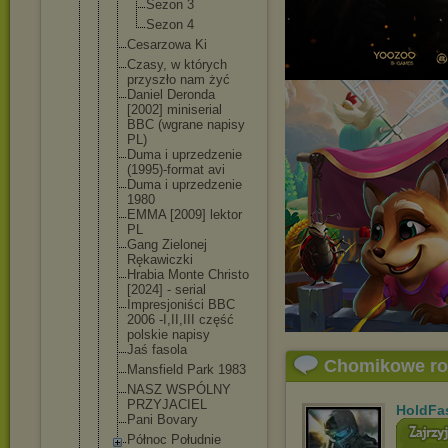
Sezon 3
Sezon 4
Cesarzowa Ki
Czasy, w których
przyszło nam żyć
Daniel Deronda
[2002] miniserial
BBC (wgrane napisy
PL)
Duma i uprzedzenie
(1995)-form
at avi
Duma i uprzedzenie
1980
EMMA [2009] lektor
PL
Gang Zielonej
Rękawiczki
Hrabia Monte Christo
[2024] - serial
Impresjoniś
ci BBC
2006 -I,II,III część
polskie napisy
Jaś fasola
Chomikowe r
Mansfield Park 1983
NASZ WSPÓLNY
PRZYJACIEL
HoldFa
Pani Bovary
Północ Południe