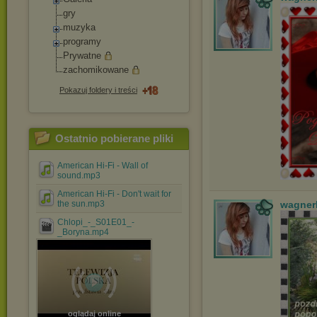
gry
muzyka
programy
Prywatne
zachomikowane
Pokazuj foldery i treści
Ostatnio pobierane pliki
American Hi-Fi - Wall of
sound.mp3
American Hi-Fi - Don't wait for
the sun.mp3
wagner
Chlopi_-_S01E01_-
_Boryna.mp4
oglądaj online