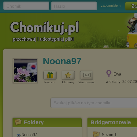
Chomik
Hasło
zapomniałem
Noona97
Ewa
widziany: 25.07.2
Prezent
Ulubiony
Wiadomość
Szukaj plików na tym chomiku
Foldery
Bridgertonowie
Noona97
Sezon 1