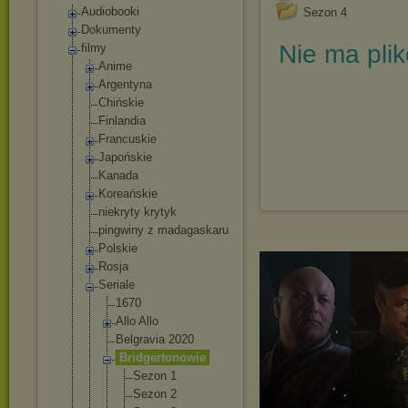
Audiobooki
Sezon 4
Dokumenty
Nie ma pli
filmy
Anime
Argentyna
Chińskie
Finlandia
Francuskie
Japońskie
Kanada
Koreańskie
niekryty krytyk
pingwiny z madagaskaru
Polskie
Rosja
Seriale
1670
Allo Allo
Belgravia 2020
Bridgertono
wie
Sezon 1
Sezon 2