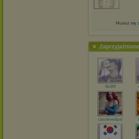
Musisz się
Zaprzyjaźnion
filo89
carolinedipsi