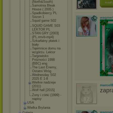
(North&Sout
h)
Samotnia Bleak
House ( 2005 )
Spadkobierc
y PL
Sezon 1
wagner
Squid game S02
SQUID GAME S03
LEKTOR PL
STAN GRY [2003]
(PL.rmvb-mp
4)
Szkarłatny płatek i
biały
Tajemnice domu na
wzgórzu. Lektor
Targowisko
Próżności 1998
(BBC) eng
The Last Enemy,
Ostatni Wróg
Wednesday S02
2025 E 1-8
Wielkie nadzieje
marcel
(2011)
zapr
Wolf hall [2015]
Żony i córki (1999) -
napisy
USA
Wielka Brytania
wagner
Galeria