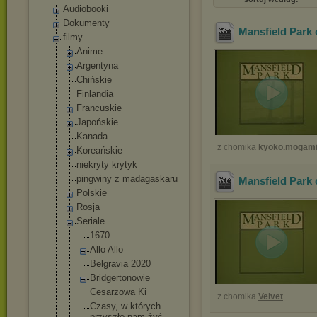
Audiobooki
Dokumenty
Mansfield Park 
filmy
Anime
Argentyna
Chińskie
Finlandia
Francuskie
Japońskie
Kanada
z chomika
kyoko.mogam
Koreańskie
niekryty krytyk
pingwiny z madagaskaru
Mansfield Park 
Polskie
Rosja
Seriale
1670
Allo Allo
Belgravia 2020
Bridgertono
wie
Cesarzowa Ki
z chomika
Velvet
Czasy, w których
przyszło nam żyć