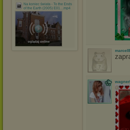
Na koniec świata - To the Ends
of the Earth (2005) E01....mp4
oglądaj online
marcel
zapr
wagner