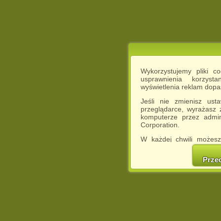
Wykorzystujemy pliki c
usprawnienia korzyst
wyświetlenia reklam dop
Jeśli nie zmienisz ust
przeglądarce, wyrażasz
komputerze przez admin
Corporation.
W każdej chwili możesz
cookies w swojej przeglą
w naszej Pol
Prze
http://chomikuj.pl/Polity
Jednocześnie informuje
może spowodować ogr
Chomikuj.pl.
W przypadku braku twojej
prosimy o opuszczenie se