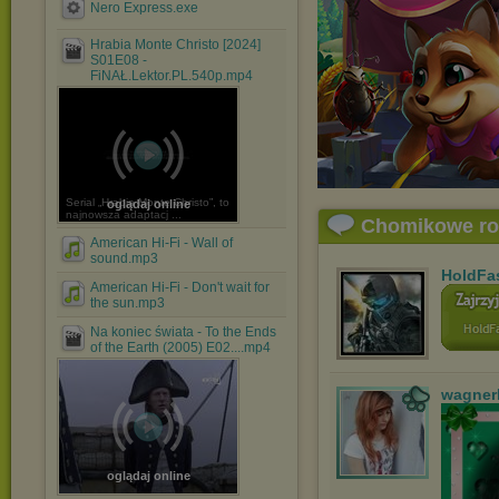
Nero Express.exe
Hrabia Monte Christo [2024]
S01E08 -
FiNAŁ.Lektor.PL.540p.mp4
Serial „Hrabia Monte Christo”, to
oglądaj online
najnowsza adaptacj ...
Chomikowe r
American Hi-Fi - Wall of
sound.mp3
HoldFa
American Hi-Fi - Don't wait for
the sun.mp3
Na koniec świata - To the Ends
of the Earth (2005) E02....mp4
wagner
oglądaj online