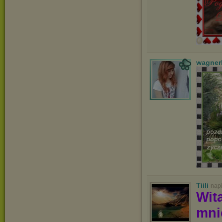
wagner
Tiili
nap
Wit
mn