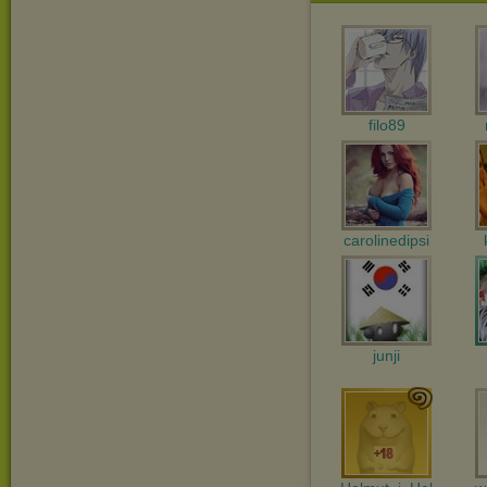
filo89
carolinedipsi
junji