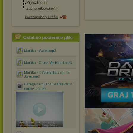
Prywatne
zachomikowane
Pokazuj foldery i treści
Ostatnio pobierane pliki
Martika - Water.mp3
Martika - Cross My Heart.mp3
Martika - If You're Tarzan, I'm
Jane.mp3
Gan-gi-nam (The Scent) 2012
napisy pl.mkv
Zapach Gatunek: komedia,
thriller Seon-woo Kang (Hie-s ...