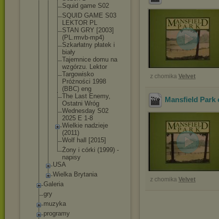
Squid game S02
SQUID GAME S03
LEKTOR PL
STAN GRY [2003]
(PL.rmvb-mp
4)
Szkarłatny płatek i
biały
Tajemnice domu na
wzgórzu. Lektor
Targowisko
z chomika
Velvet
Próżności 1998
(BBC) eng
The Last Enemy,
Mansfield Park 
Ostatni Wróg
Wednesday S02
2025 E 1-8
Wielkie nadzieje
(2011)
Wolf hall [2015]
Żony i córki (1999) -
napisy
USA
Wielka Brytania
z chomika
Velvet
Galeria
gry
muzyka
programy