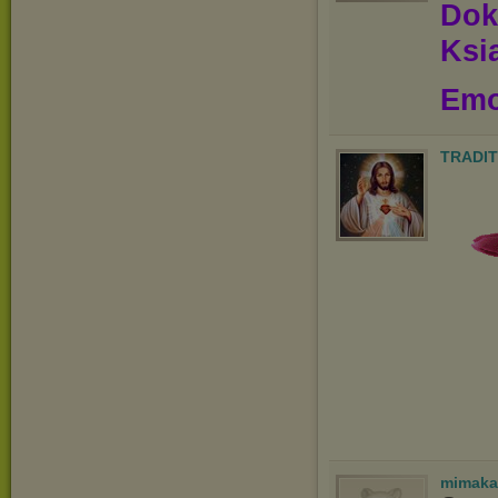
Dok
Ksią
Emo
TRADIT
mimaka