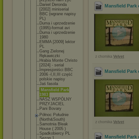
Daniel Deronda
Mansfield Park 
[2002] miniserial
BBC (wgrane napisy
PL)
Duma i uprzedzenie
(1995)-form
at avi
Duma i uprzedzenie
1980
EMMA [2009] lektor
PL
Gang Zielonej
Rękawiczki
z chomika
Velvet
Hrabia Monte Christo
[2024] - serial
Impresjoniś
ci BBC
Mansfield Park 
2006 -I,II,III część
polskie napisy
Jaś fasola
Mansfield Park
1983
NASZ WSPÓLNY
PRZYJACIEL
Pani Bovary
Północ Południe
(North&Sout
h)
z chomika
Velvet
Samotnia Bleak
House ( 2005 )
Spadkobierc
y PL
Mansfield Park 
Sezon 1