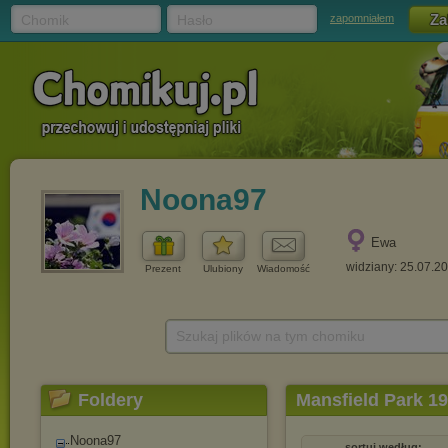
Chomik
Hasło
zapomniałem
Noona97
Ewa
widziany: 25.07.2
Prezent
Ulubiony
Wiadomość
Szukaj plików na tym chomiku
Foldery
Mansfield Park 1
Noona97
sortuj według: