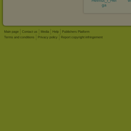
Helmut_i_Hel
w
ga
Main page
Contact us
Media
Help
Publishers Platform
Terms and conditions
Privacy policy
Report copyright infringement