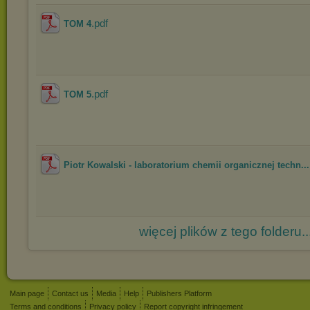
.pdf
TOM 4
.pdf
TOM 5
Piotr Kowalski - laboratorium chemii organicznej techn...
więcej plików z tego folderu..
Main page
Contact us
Media
Help
Publishers Platform
Terms and conditions
Privacy policy
Report copyright infringement