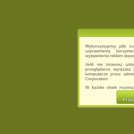
Wykorzystujemy pliki c
usprawnienia korzyst
wyświetlenia reklam dop
Jeśli nie zmienisz ust
przeglądarce, wyrażasz
komputerze przez admin
Corporation.
W każdej chwili możesz
cookies w swojej przeglą
w naszej Pol
Prze
http://chomikuj.pl/Polity
Jednocześnie informuje
może spowodować ogr
Chomikuj.pl.
W przypadku braku twojej
prosimy o opuszczenie se