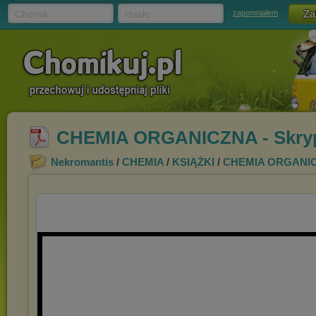
Chomik
Hasło
zapomniałem
CHEMIA ORGANICZNA - Skryp
Nekromantis
/
CHEMIA
/
KSIĄŻKI
/
CHEMIA ORGANI