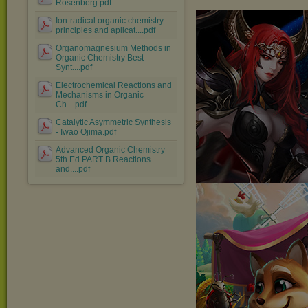
Rosenberg.pdf
Ion-radical organic chemistry -
principles and aplicat....pdf
Organomagnesium Methods in
Organic Chemistry Best
Synt....pdf
Electrochemical Reactions and
Mechanisms in Organic
Ch....pdf
Catalytic Asymmetric Synthesis
- Iwao Ojima.pdf
Advanced Organic Chemistry
5th Ed PART B Reactions
and....pdf