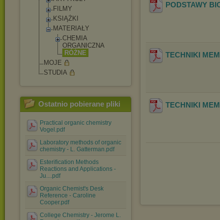
PODSTAWY BI
FILMY
KSIĄŻKI
MATERIAŁY
CHEMIA
ORGANICZNA
RÓŻNE
TECHNIKI MEM
MOJE
STUDIA
Ostatnio pobierane pliki
TECHNIKI MEM
Practical organic chemistry
Vogel.pdf
Laboratory methods of organic
chemistry - L. Gatterman.pdf
Esterification Methods
Reactions and Applications -
Ju....pdf
Organic Chemist's Desk
Reference - Caroline
Cooper.pdf
College Chemistry - Jerome L.