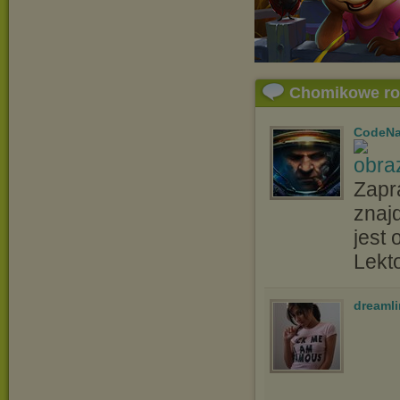
Chomikowe r
CodeN
Zapr
znajd
jest
Lekt
dreamli