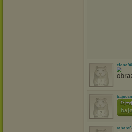
elena9
bajecz
rahare