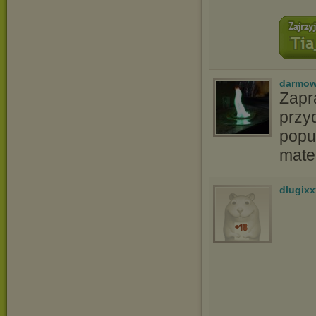
darmow
Zapr
przyd
popu
matem
dlugix