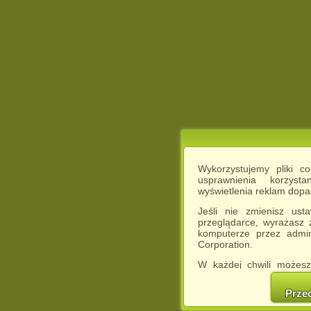
Wykorzystujemy pliki c
usprawnienia korzyst
wyświetlenia reklam dop
Jeśli nie zmienisz ust
przeglądarce, wyrażasz
komputerze przez admin
Corporation.
W każdej chwili możesz
cookies w swojej przeglą
w naszej Pol
Prze
http://chomikuj.pl/Polity