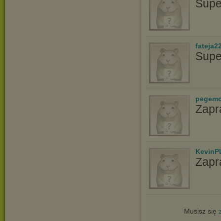
Supe
fateja2
Supe
pegem
Zapr
KevinP
Zapr
Musisz się