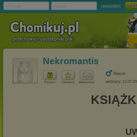
Chomik
Hasło
zapomniałem
Nekromantis
Marcin
widziany: 13.07.2
Prezent
Ulubiony
Wiadomość