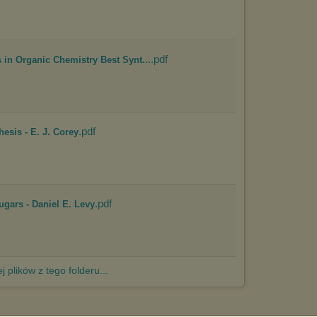
.pdf
n Organic Chemistry Best Synt...
.pdf
esis - E. J. Corey
.pdf
gars - Daniel E. Levy
j plików z tego folderu...