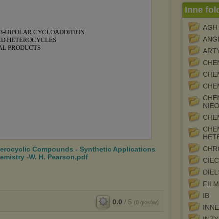
Inne fol
AGH
ANGI
ART
CHE
CHE
CHE
CHE
NIE
CHE
CHE
HET
CHR
terocyclic Compounds - Synthetic Applications
emistry -W. H. Pearson.pdf
CIE
DIE
FIL
IB
0.0
/
5
(
0
głosów)
INNE