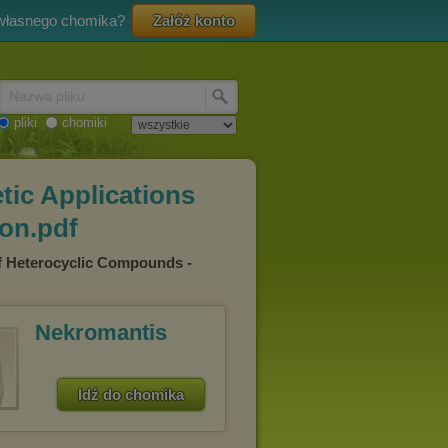
 własnego chomika?
Załóż konto
Nazwa pliku
pliki
chomiki
tic Applications
son.pdf
f Heterocyclic Compounds -
Nekromantis
Idź do chomika