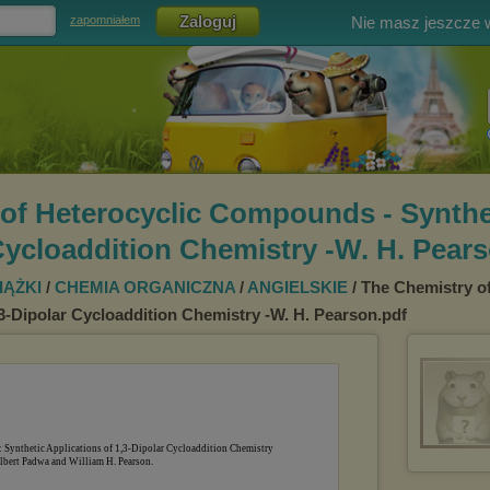
Nie masz jeszcze
zapomniałem
of Heterocyclic Compounds - Synthe
 Cycloaddition Chemistry -W. H. Pear
IĄŻKI
/
CHEMIA ORGANICZNA
/
ANGIELSKIE
/ The Chemistry o
,3-Dipolar Cycloaddition Chemistry -W. H. Pearson.pdf