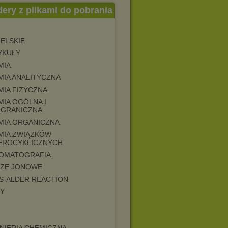
dery z plikami do pobrania
ELSKIE
YKUŁY
MIA
MIA ANALITYCZNA
MIA FIZYCZNA
MIA OGÓLNA I
OGRANICZNA
MIA ORGANICZNA
MIA ZWIĄZKÓW
EROCYKLICZNYCH
OMATOGRAFIA
CZE JONOWE
LS-ALDER REACTION
MY