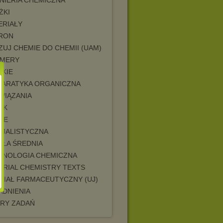
NIERIA CHEMICZNA
ŻKI
ERIAŁY
RON
UJ CHEMIE DO CHEMII (UAM)
IMERY
SKIE
PARATYKA ORGANICZNA
WIĄZANIA
AK
NE
CJALISTYCZNA
OŁA ŚREDNIA
HNOLOGIA CHEMICZNA
ORIAL CHEMISTRY TEXTS
ZIAŁ FARMACEUTYCZNY (UJ)
ADNIENIA
ORY ZADAŃ