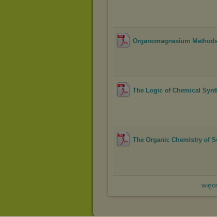
Organomagnesium Methods i
The Logic of Chemical Synth
The Organic Chemistry of Su
więce