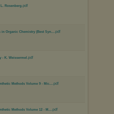
Wykorzystanie plików cookies
przez
Zaufanych Partnerów
.pdf
(dostosowanie reklam do Twoich potrzeb, analiza skuteczności działań
 L. Rosenberg
marketingowych).
Wyrażenie sprzeciwu spowoduje, że wyświetlana Ci reklama nie
będzie dopasowana do Twoich preferencji, a będzie to reklama
wyświetlona przypadkowo.
.pdf
Istnieje możliwość zmiany ustawień przeglądarki internetowej w
n Organic Chemistry (Best Syn...
sposób uniemożliwiający przechowywanie plików cookies na
urządzeniu końcowym. Można również usunąć pliki cookies,
dokonując odpowiednich zmian w ustawieniach przeglądarki
internetowej.
Pełną informację na ten temat znajdziesz pod adresem
.pdf
http://chomikuj.pl/PolitykaPrywatnosci.aspx
.
y - K. Weissermel
.pdf
hetic Methods Volume 9 - Mic...
.pdf
thetic Methods Volume 12 - M...