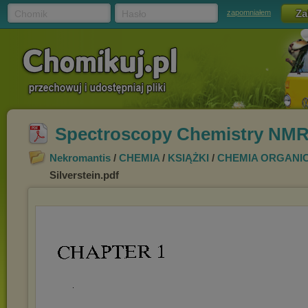
Chomik
Hasło
zapomniałem
Spectroscopy Chemistry NMR F
Nekromantis
/
CHEMIA
/
KSIĄŻKI
/
CHEMIA ORGANI
Silverstein.pdf