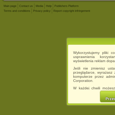
Main page
Contact us
Media
Help
Publishers Platform
Terms and conditions
Privacy policy
Report copyright infringement
Wykorzystujemy pliki c
usprawnienia korzyst
wyświetlenia reklam dop
Jeśli nie zmienisz ust
przeglądarce, wyrażasz
komputerze przez admin
Corporation.
W każdej chwili możesz
cookies w swojej przeglą
w naszej Pol
Prze
http://chomikuj.pl/Polity
Jednocześnie informuje
może spowodować ogr