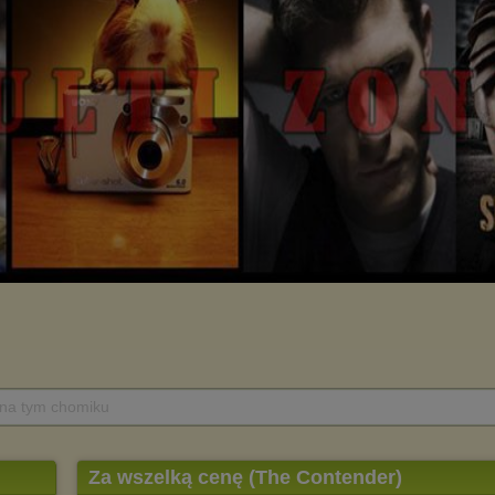
 na tym chomiku
Za wszelką cenę (The Contender)