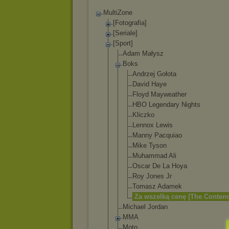
MultiZone
[Fotografia]
[Seriale]
[Sport]
Adam Małysz
Boks
Andrzej Gołota
David Haye
Floyd Mayweather
HBO Legendary Nights
Kliczko
Lennox Lewis
Manny Pacquiao
Mike Tyson
Muhammad Ali
Oscar De La Hoya
Roy Jones Jr
Tomasz Adamek
Za wszelką cenę (The Contend
Michael Jordan
MMA
Moto