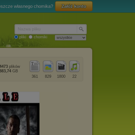
eszcze własnego chomika?
Załóż konto
Nazwa pliku
pliki
chomiki
4473
plików
883,74
GB
361
829
1800
22