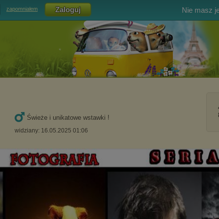
Nie masz j
zapomniałem
Świeże i unikatowe wstawki !
widziany: 16.05.2025 01:06