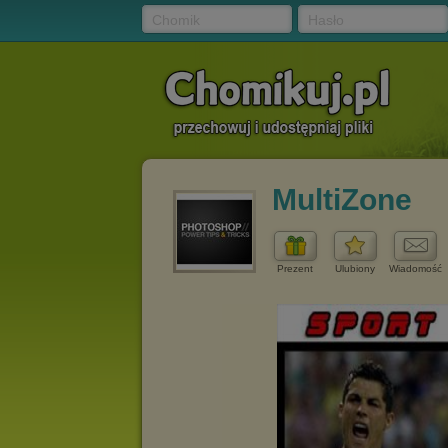
Chomik
Hasło
MultiZone
Prezent
Ulubiony
Wiadomość