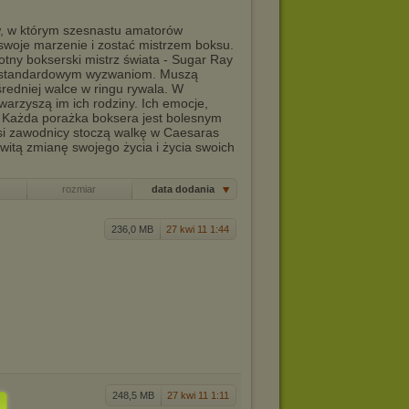
w, w którym szesnastu amatorów
 swoje marzenie i zostać mistrzem boksu.
otny bokserski mistrz świata - Sugar Ray
iestandardowym wyzwaniom. Muszą
redniej walce w ringu rywala. W
arzyszą im ich rodziny. Ich emocje,
. Każda porażka boksera jest bolesnym
psi zawodnicy stoczą walkę w Caesaras
witą zmianę swojego życia i życia swoich
rozmiar
data dodania
236,0 MB
27 kwi 11 1:44
248,5 MB
27 kwi 11 1:11