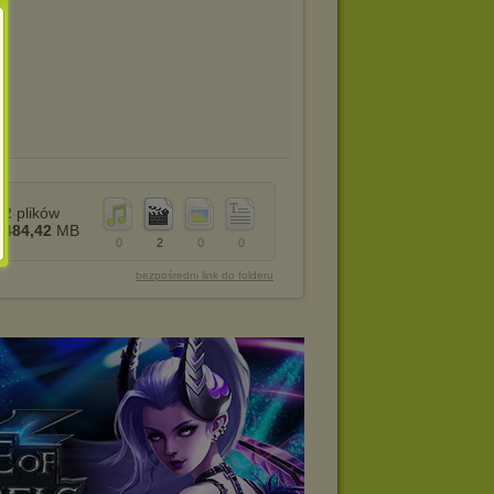
2
plików
484,42
MB
0
2
0
0
bezpośredni link do folderu