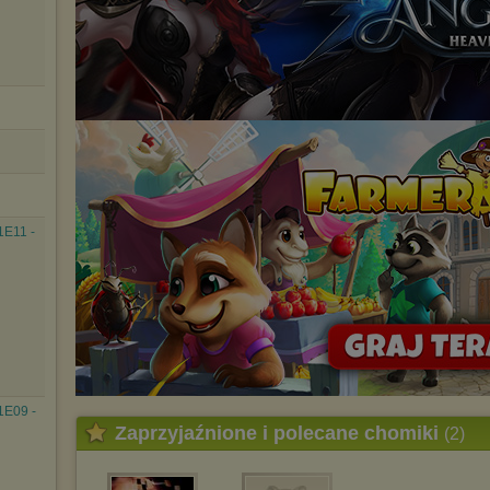
urządzeniu końcowym. Można również usunąć pliki cookies,
dokonując odpowiednich zmian w ustawieniach przeglądarki
internetowej.
Pełną informację na ten temat znajdziesz pod adresem
http://chomikuj.pl/PolitykaPrywatnosci.aspx
.
1E11 -
1E09 -
Zaprzyjaźnione i polecane chomiki
(2)