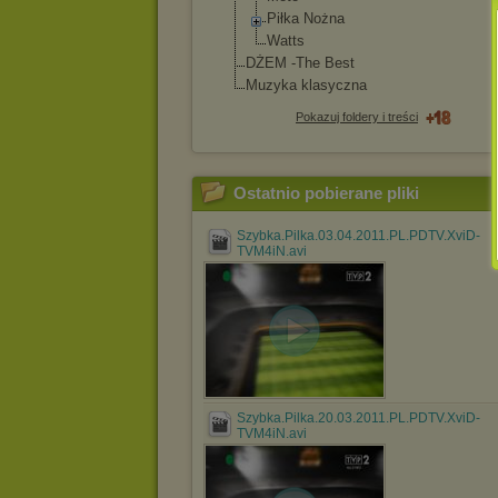
Piłka Nożna
Watts
DŻEM -The Best
Muzyka klasyczna
Pokazuj foldery i treści
Ostatnio pobierane pliki
Szybka.Pilka.03.04.2011.PL.PDTV.XviD-
TVM4iN.avi
Szybka.Pilka.20.03.2011.PL.PDTV.XviD-
TVM4iN.avi