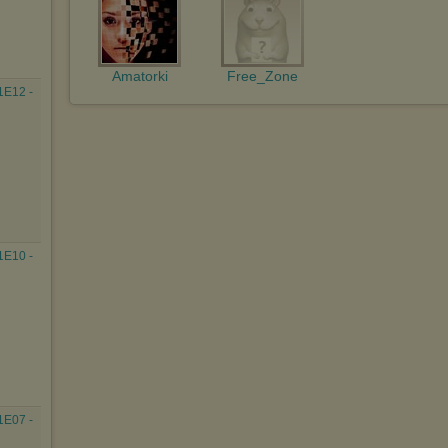
Amatorki
Free_Zone
1E12 -
1E10 -
1E07 -