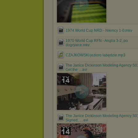
1974 World Cup NRD - Niemcy 1-0.mkv
1970 World Cup RFN - Anglia 3-2, po
dogrywce.mkv
CZAJKOWSKI jezioro łabędzie.mp3
The Janice Dickinson Modeling Agency S0
Get the ....avi
The Janice Dickinson Modeling Agency S0
Signed, ....avi