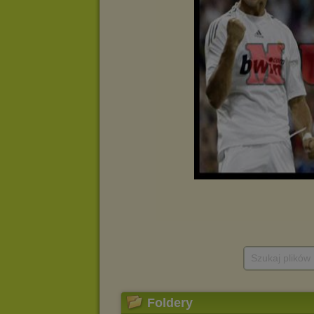
Szukaj plików
Foldery