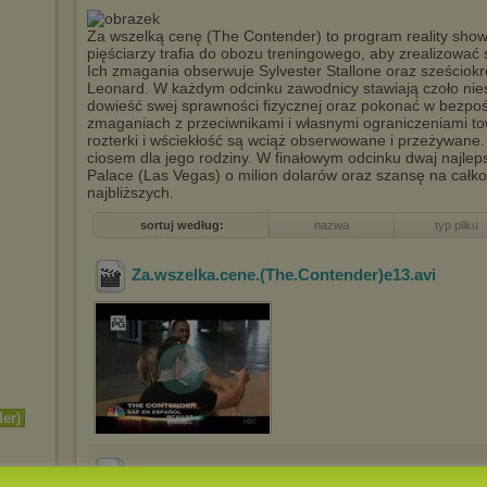
Za wszelką cenę (The Contender) to program reality sho
pięściarzy trafia do obozu treningowego, aby zrealizować
Ich zmagania obserwuje Sylvester Stallone oraz sześciokr
Leonard. W każdym odcinku zawodnicy stawiają czoło n
dowieść swej sprawności fizycznej oraz pokonać w bezpoś
zmaganiach z przeciwnikami i własnymi ograniczeniami tow
rozterki i wściekłość są wciąż obserwowane i przeżywane
ciosem dla jego rodziny. W finałowym odcinku dwaj najle
Palace (Las Vegas) o milion dolarów oraz szansę na całko
najbliższych.
sortuj według:
nazwa
typ pliku
Za.wszelka.cene.(The.Contender)e13
.avi
er)
Za.wszelka.cene.(The.Contender)e09
.avi