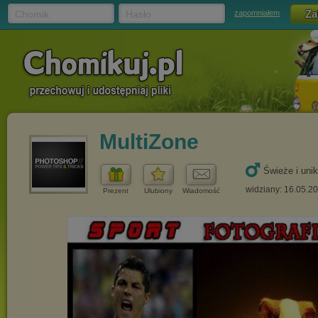
Chomik
Hasło
zapomniałem
MultiZone
Świeże i uni
widziany: 16.05.2
Prezent
Ulubiony
Wiadomość