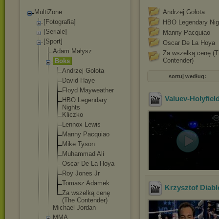
MultiZone
Andrzej Gołota
[Fotografia]
HBO Legendary Nig
[Seriale]
Manny Pacquiao
[Sport]
Oscar De La Hoya
Adam Małysz
Za wszelką cenę (
Contender)
Boks
Andrzej Gołota
sortuj według:
David Haye
Floyd Mayweather
Valuev-Holyfie
HBO Legendary
Nights
Kliczko
Lennox Lewis
Manny Pacquiao
Mike Tyson
Muhammad Ali
Oscar De La Hoya
Roy Jones Jr
Tomasz Adamek
Krzysztof Diabl
Za wszelką cenę
(The Contender)
Michael Jordan
MMA