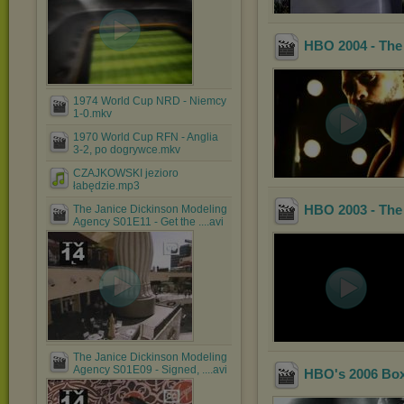
HBO 2004 - The
1974 World Cup NRD - Niemcy
1-0.mkv
1970 World Cup RFN - Anglia
3-2, po dogrywce.mkv
CZAJKOWSKI jezioro
łabędzie.mp3
HBO 2003 - The
The Janice Dickinson Modeling
Agency S01E11 - Get the ....avi
The Janice Dickinson Modeling
Agency S01E09 - Signed, ....avi
HBO's 2006 Box