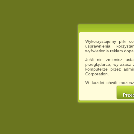
Wykorzystujemy pliki c
usprawnienia korzyst
wyświetlenia reklam dop
Jeśli nie zmienisz ust
przeglądarce, wyrażasz
komputerze przez admin
Corporation.
W każdej chwili możesz
cookies w swojej przeglą
w naszej Pol
Prze
http://chomikuj.pl/Polity
Jednocześnie informuje
może spowodować ogr
Chomikuj.pl.
W przypadku braku twojej
prosimy o opuszczenie se