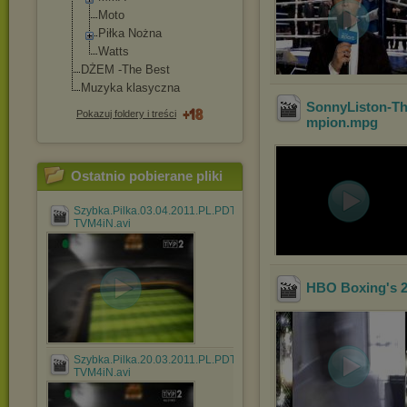
Moto
Piłka Nożna
Watts
DŻEM -The Best
Muzyka klasyczna
SonnyListon-The
Pokazuj foldery i treści
mpion
.mpg
Ostatnio pobierane pliki
Szybka.Pilka.03.04.2011.PL.PDTV.XviD-
TVM4iN.avi
HBO Boxing's 2
Szybka.Pilka.20.03.2011.PL.PDTV.XviD-
TVM4iN.avi