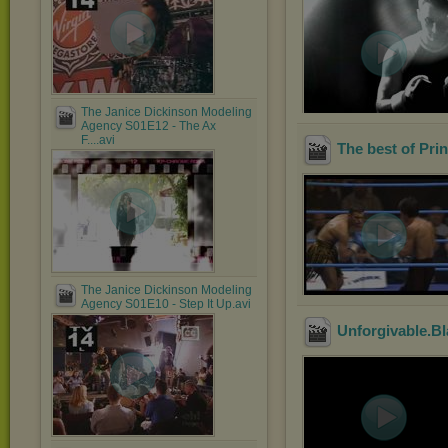
The Janice Dickinson Modeling
Agency S01E12 - The Ax
F....avi
The best of Pr
The Janice Dickinson Modeling
Agency S01E10 - Step It Up.avi
Unforgivable.B