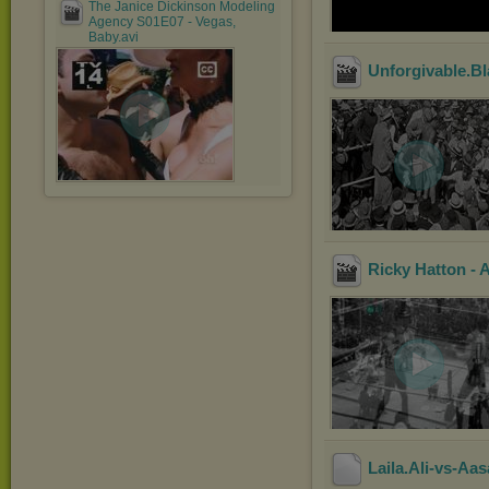
The Janice Dickinson Modeling
Agency S01E07 - Vegas,
Baby.avi
Unforgivable.B
Ricky Hatton - A
Laila.Ali-vs-Aas