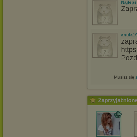
Najlep
Zapr
anula1
zapr
http
Pozd
Musisz się
Zaprzyjaźnion