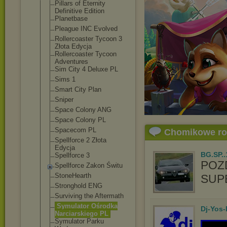
Pillars of Eternity
Definitive Edition
Planetbase
Pleague INC Evolved
Rollercoaster Tycoon 3
Złota Edycja
Rollercoaster Tycoon
Adventures
Sim City 4 Deluxe PL
Sims 1
Smart City Plan
Sniper
Space Colony ANG
Space Colony PL
Spacecom PL
Chomikowe r
Spellforce 2 Złota
Edycja
BG.SP..
Spellforce 3
POZ
Spellforce Zakon Świtu
StoneHearth
SUP
Stronghold ENG
Surviving the Aftermath
Symulator Ośrodka
Dj-Yos
Narciarskiego PL
Symulator Parku