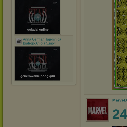
oglądaj online
Anna German Tajemnica
Białego Anioła 5.mp4
generowanie podglądu
Marvel.
2