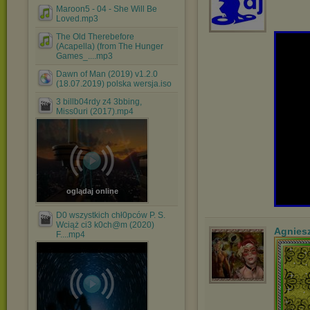
Maroon5 - 04 - She Will Be
Loved.mp3
The Old Therebefore
(Acapella) (from The Hunger
Games_....mp3
Dawn of Man (2019) v1.2.0
(18.07.2019) polska wersja.iso
3 billb04rdy z4 3bbing,
Miss0uri (2017).mp4
oglądaj online
D0 wszystkich chł0pców P. S.
Wciąż ci3 k0ch@m (2020)
Agnies
F....mp4