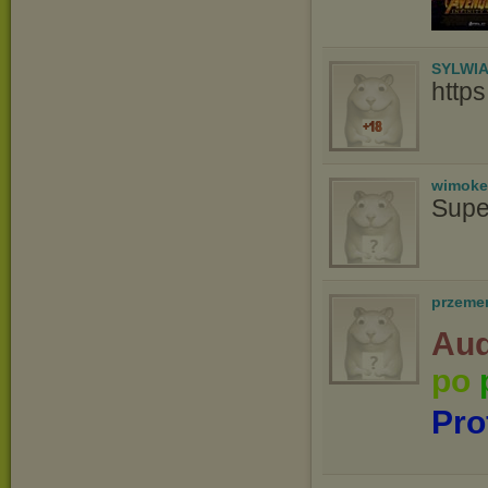
SYLWI
http
wimoke
Supe
przeme
Aud
po
Pro