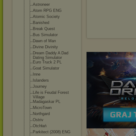
Astroneer
Atom RPG ENG
Atomic Society
Banished
Break Quest
Bus Simulator
Dawn of Man
Divine Divinity
Dream Daddy A Dad
Dating Simulator
Euro Truck 2 PL
Goat Simulator
Inne
Islanders
Journey
Life is Feudal Forest
Village
Madagaskar PL
MicroTown
Northgard
Ostriv
Otchłań
Parkitect (2008) ENG