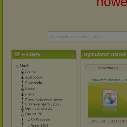
Szukaj plików na tym chomiku
Foldery
Symulator Ośrodk
Mrrah
sortuj według:
Anime
Audiobooki
Symulator Ośrodka ...
.i
Ćwiczenia
Ebooki
Filmy
Filmy blokowane przez
Chomika hasło 123
Gry na Androida
Gry na PC
60 Seconds
269,78 MB
24 lut 17 0:0
Anno 1404