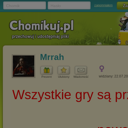
Chomik
Hasło
zapomniałem
Mrrah
widziany: 22.07.2
Prezent
Ulubiony
Wiadomość