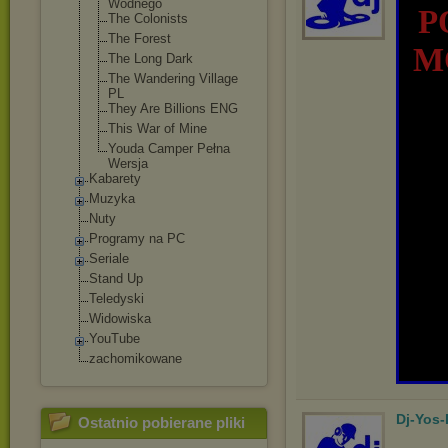
Wodnego
P
The Colonists
The Forest
M
The Long Dark
The Wandering Village
PL
They Are Billions ENG
This War of Mine
Youda Camper Pełna
Wersja
Kabarety
Muzyka
Nuty
Programy na PC
Seriale
Stand Up
Teledyski
Widowiska
YouTube
zachomikowane
Dj-Yos
Ostatnio pobierane pliki