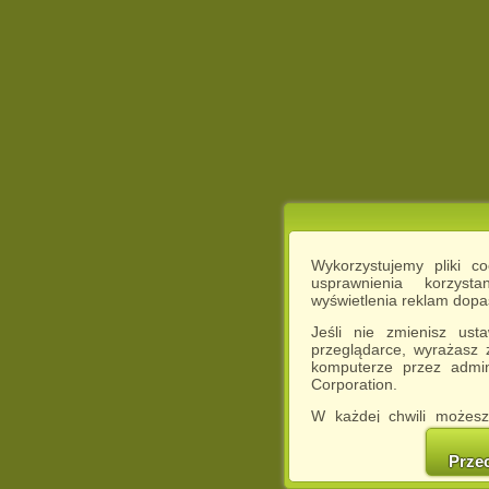
Wykorzystujemy pliki c
usprawnienia korzyst
wyświetlenia reklam dop
Jeśli nie zmienisz ust
przeglądarce, wyrażasz
komputerze przez admin
Corporation.
W każdej chwili możesz
cookies w swojej przeglą
w naszej Pol
Prze
http://chomikuj.pl/Polity