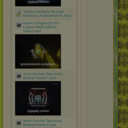
oglądaj online
Seryjni mordercy. Michelle
Kaminsky. Audikobook PL.mp3
Kukon x Magiera ft. Avi -
Czarne BMW (Official
Video).mp4
generowanie podglądu
Anna German Tajemnica
Białego Anioła 7.mp4
oglądaj online
Anna German Tajemnica
Białego Anioła 6.mp4